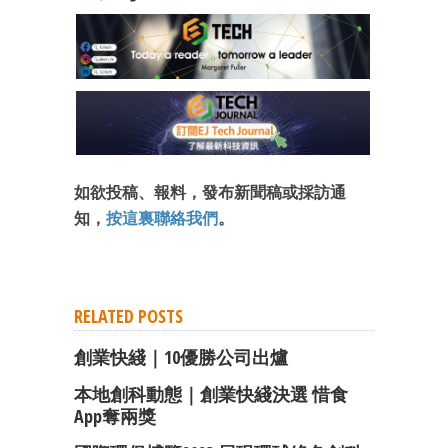
成為 EJ Tech 會員
最新資訊（附創業懶人包）
箱！
如欲投稿、報料，發布新聞稿或採訪通
知，
按這裏聯絡我們
。
RELATED POSTS
創業快綫｜10優勝公司出爐
本地創科動態｜創業快綫決選 惜食
App奪兩獎