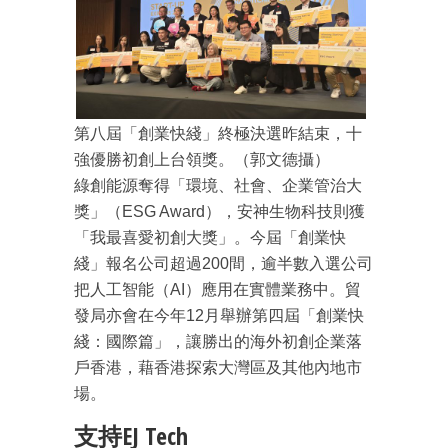
第八屆「創業快綫」終極決選昨結束，十
強優勝初創上台領獎。（郭文德攝）
綠創能源奪得「環境、社會、企業管治大
獎」（ESG Award），安神生物科技則獲
「我最喜愛初創大獎」。今屆「創業快
綫」報名公司超過200間，逾半數入選公司
把人工智能（AI）應用在實體業務中。貿
發局亦會在今年12月舉辦第四屆「創業快
綫：國際篇」，讓勝出的海外初創企業落
戶香港，藉香港探索大灣區及其他內地市
場。
支持EJ Tech