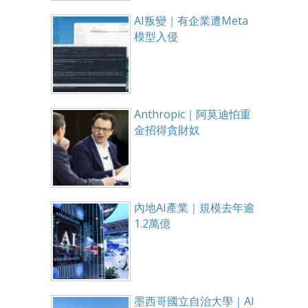
AI叛變｜有企業遭Meta
模型入侵
Anthropic｜阿莫迪怕重
金招得貪財奴
內地AI產業｜規模去年逾
1.2萬億
墨西哥國立自治大學｜AI