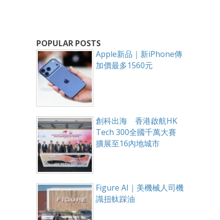
POPULAR POSTS
Apple新品｜新iPhone傳
加價最多1560元
創科出海 香港啟航HK
Tech 300全國千萬大賽
擴展至16內地城市
Figure AI｜美機械人司機
識扭軚踩油