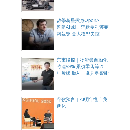
數學新星投身OpenAI｜
誓阻AI滅世 齊默曼剛獲菲
爾茲獎 憂大模型失控
京東段楠｜物流業自動化
將達98% 累積零售等20
年數據 助AI走進具身智能
谷歌預言｜AI明年懂自我
進化