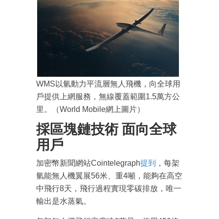
WMS以氫動力平流層無人飛機，向全球用
戶提供上網服務，無線覆蓋範圍1.5萬方公
里。（World Mobile網上圖片）
採區塊鏈技術 面向全球
用戶
加密幣新聞網站Cointelegraph
提到
，每架
氫能無人機翼展56米、重4噸，能夠在高空
中飛行8天，飛行過程實現零碳排放，唯一
輸出是水蒸氣。