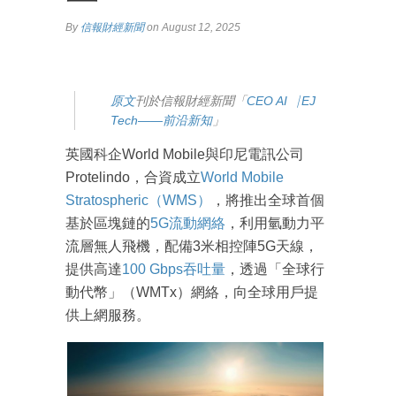
By
信報財經新聞
on August 12, 2025
原文
刊於信報財經新聞「
CEO AI⎹ EJ
Tech——前沿新知
」
英國科企World Mobile與印尼電訊公司
Protelindo，合資成立
World Mobile
Stratospheric（WMS）
，將推出全球首個
基於區塊鏈的
5G流動網絡
，利用氫動力平
流層無人飛機，配備3米相控陣5G天線，
提供高達
100 Gbps吞吐量
，透過「全球行
動代幣」（WMTx）網絡，向全球用戶提
供上網服務。