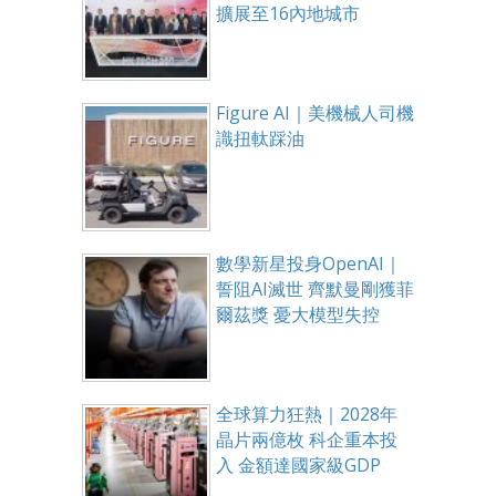
擴展至16內地城市
Figure AI｜美機械人司機
識扭軚踩油
數學新星投身OpenAI｜
誓阻AI滅世 齊默曼剛獲菲
爾茲獎 憂大模型失控
全球算力狂熱｜2028年
晶片兩億枚 科企重本投
入 金額達國家級GDP