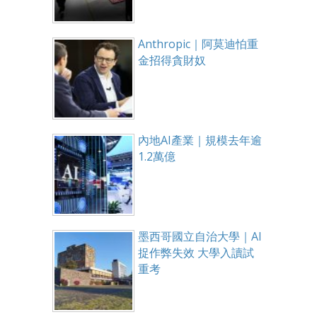
Anthropic｜阿莫迪怕重
金招得貪財奴
內地AI產業｜規模去年逾
1.2萬億
墨西哥國立自治大學｜AI
捉作弊失效 大學入讀試
重考