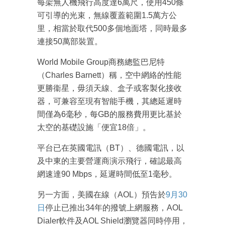
每架無人機飛行高度達6萬尺，使用450條
可引導的光束，無線覆蓋範圍1.5萬方公
里，相當於取代500多個地面塔，同時最多
連接50萬部裝置。
World Mobile Group商務總監巴尼特
（Charles Barnett）稱，空中網絡的性能
更勝衞星，毋須天線、盒子或客製化接收
器，可兼容至現有智能手機，其總延遲時
間僅為6毫秒，每GB的服務費用更比基於
成為 EJ Tech 會員
太空的基礎設施「便宜18倍」。
最新資訊（附創業懶人包）
箱！
平台已在英國電訊（BT）、德國電訊，以
及中東的主要營運商演示飛行，確認最高
網速達90 Mbps，延遲時間低至1毫秒。
另一方面，美國在線（AOL）預告於
9月30
日
停止已推出34年的撥號上網服務，AOL
Dialer軟件及AOL Shield瀏覽器同時停用，