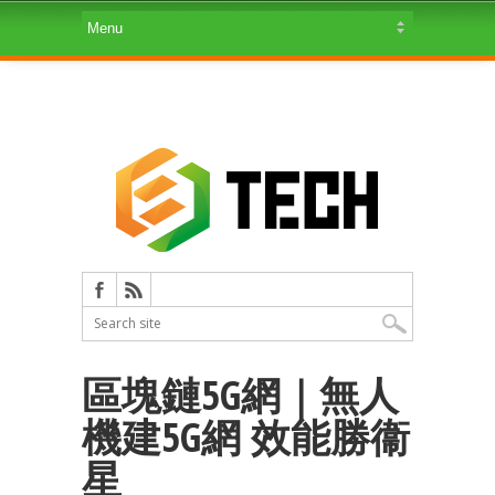
區塊鏈5G網｜無人
機建5G網 效能勝衞
星