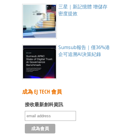
三星｜新記憶體 增儲存
密度提效
Sumsub報告｜僅36%港
企可追溯AI決策紀錄
成為 EJ TECH 會員
接收最新創科資訊