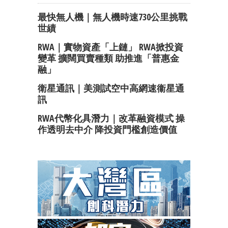
最快無人機｜無人機時速730公里挑戰
世績
RWA｜實物資產「上鏈」 RWA掀投資
變革 擴闊買賣種類 助推進「普惠金
融」
衛星通訊｜美測試空中高網速衞星通
訊
RWA代幣化具潛力｜改革融資模式 操
作透明去中介 降投資門檻創造價值