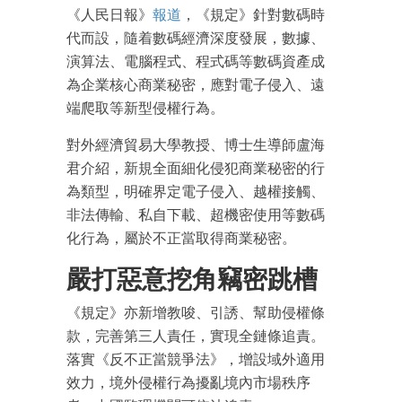
《人民日報》
報道
，《規定》針對數碼時
代而設，隨着數碼經濟深度發展，數據、
演算法、電腦程式、程式碼等數碼資產成
為企業核心商業秘密，應對電子侵入、遠
端爬取等新型侵權行為。
對外經濟貿易大學教授、博士生導師盧海
君介紹，新規全面細化侵犯商業秘密的行
為類型，明確界定電子侵入、越權接觸、
非法傳輸、私自下載、超機密使用等數碼
化行為，屬於不正當取得商業秘密。
嚴打惡意挖角竊密跳槽
《規定》亦新增教唆、引誘、幫助侵權條
款，完善第三人責任，實現全鏈條追責。
落實《反不正當競爭法》，增設域外適用
效力，境外侵權行為擾亂境內市場秩序