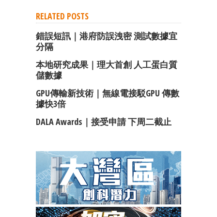
RELATED POSTS
錯誤短訊｜港府防誤洩密 測試數據宜
分隔
本地研究成果｜理大首創 人工蛋白質
儲數據
GPU傳輸新技術｜無線電接駁GPU 傳數
據快3倍
DALA Awards｜接受申請 下周二截止