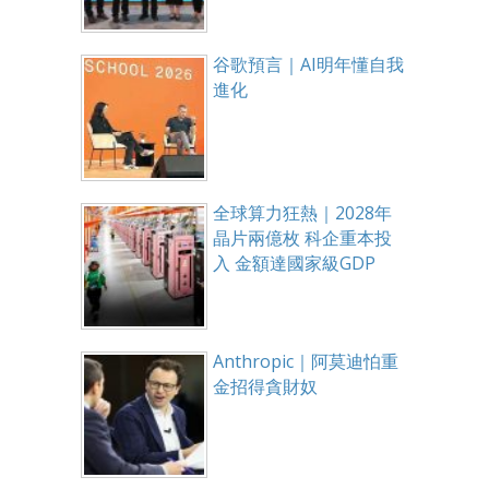
谷歌預言｜AI明年懂自我
進化
全球算力狂熱｜2028年
晶片兩億枚 科企重本投
入 金額達國家級GDP
Anthropic｜阿莫迪怕重
金招得貪財奴