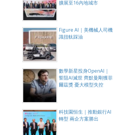
擴展至16內地城市
Figure AI｜美機械人司機
識扭軚踩油
數學新星投身OpenAI｜
誓阻AI滅世 齊默曼剛獲菲
爾茲獎 憂大模型失控
科技園恒生｜推動銀行AI
轉型 兩企方案勝出