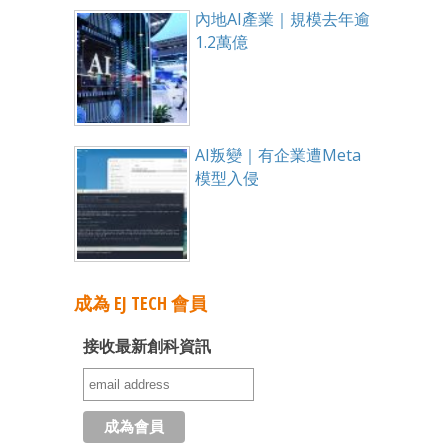
內地AI產業｜規模去年逾
1.2萬億
AI叛變｜有企業遭Meta
模型入侵
成為 EJ TECH 會員
接收最新創科資訊