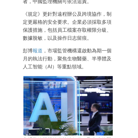
者，中國監理機關可依法追責。
《規定》更針對遠程辦公及跨境協作，制
定更嚴格的安全要求。企業必須採取多項
保護措施，包括員工檔案存取權限分級、
數據脫敏，以及操作日志留痕。
彭博
報道
，市場監管機構還啟動為期一個
月的執法行動，聚焦生物醫藥、半導體及
人工智能（AI）等重點領域。
成為 EJ Tech 會員
最新資訊（附創業懶人包）
箱！