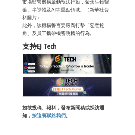
市場監管機構啟動執法行動，聚焦生物醫
藥、半導體及AI等重點領域。（新華社資
料圖片）
此外，該機構誓言要嚴厲打擊「惡意挖
角」及員工攜帶機密跳槽的行為。
支持EJ Tech
如欲投稿、報料，發布新聞稿或採訪通
知，
按這裏聯絡我們
。