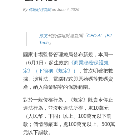
By
信報財經新聞
on June 4, 2026
原文
刊於信報財經新聞「
CEO AI⎹ EJ
Tech
」
國家市場監督管理總局發布新規，本周一
（6月1日）起生效的
《商業秘密保護規
定》（下簡稱《規定》）
，首次明確把數
據、演算法、電腦程式與原始碼等數碼資
產，納入商業秘密的保護範圍。
對於一般侵權行為，《規定》除責令停止
違法行為，並沒收違法所得，處10萬元
（人民幣．下同）以上、100萬元以下罰
款；倘情節嚴重，處100萬元以上、500萬
元以下罰款。