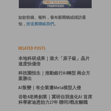
如欲投稿、報料，發布新聞稿或採訪通
知，
按這裏聯絡我們
。
RELATED POSTS
本地科研成果｜港大「原子級」晶片
速度快億倍
科技園恒生｜推動銀行AI轉型 兩企方
案勝出
AI叛變｜有企業遭Meta模型入侵
谷歌4老將創業｜冀研自我進化AI 首席
科學家迪恩効力27年 聯同3戰友離職