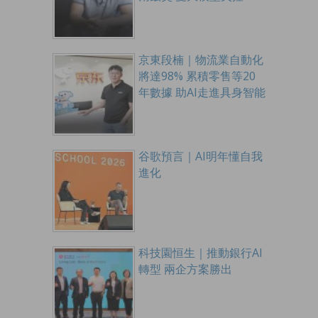
京東段楠｜物流業自動化
將達98% 累積零售等20
年數據 助AI走進具身智能
谷歌預言｜AI明年懂自我
進化
科技園恒生｜推動銀行AI
轉型 兩企方案勝出