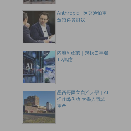
Anthropic｜阿莫迪怕重
金招得貪財奴
內地AI產業｜規模去年逾
1.2萬億
墨西哥國立自治大學｜AI
捉作弊失效 大學入讀試
重考