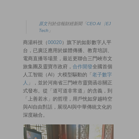
原文
刊於信報財經新聞「
CEO AI⎹ EJ
Tech
」
商湯科技（
00020
）旗下的如影數字人平
台，已廣泛應用於媒體傳播、教育培訓、
電商直播等場景，最近更聯合三門峽市文
旅集團及靈寶市政府，
合作開發
全國首個
人工智能（AI）大模型驅動的「
老子數字
人
」，並於河南省三門峽市靈寶函谷關正
式發布。從「道可道非常道」的含義，到
「上善若水」的哲理，用戶恍如穿越時空
與AI自由對話，展現AI與中華傳統文化的
深度融合。