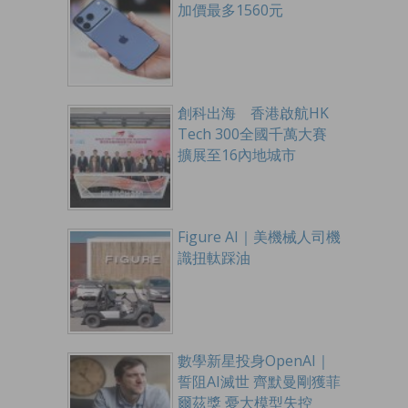
加價最多1560元
創科出海 香港啟航HK
Tech 300全國千萬大賽
擴展至16內地城市
Figure AI｜美機械人司機
識扭軚踩油
數學新星投身OpenAI｜
誓阻AI滅世 齊默曼剛獲菲
爾茲獎 憂大模型失控