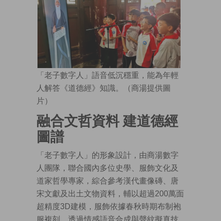
「老子數字人」語音低沉穩重，能為年輕
人解答《道德經》知識。（商湯提供圖
片）
融合文哲資料 建道德經
圖譜
「老子數字人」的形象設計，由商湯數字
人團隊，聯合國內多位史學、服飾文化及
道家哲學專家，綜合參考漢代畫像磚、唐
宋文獻及出土文物資料，輔以超過200萬面
超精度3D建模，服飾依據春秋時期布制袍
服複刻。透過情感語音合成與聲紋擬真技