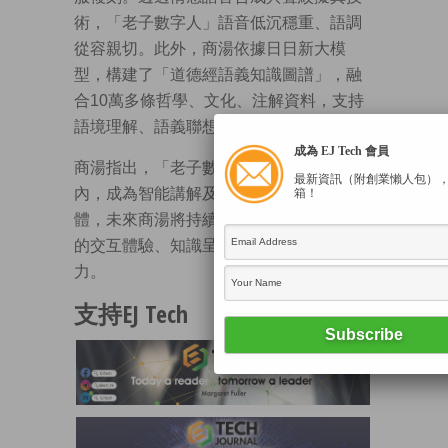
術，「老子數字人」語音低沉穩重、語調
從容親切。此外，商湯依據日日新大模
型，構建了「道德經語義知識圖譜」，融
合10萬多條哲學、文化、注解資料，支持
語境理解、語義聯想與個性化答問。
成為 EJ Tech 會員
商湯指出，「老子數字人」在函谷關景區
最新資訊（附創業懶人包）
內，成為智能講解及文化體驗的重要載
箱！
體，未來商湯將持續提升「老子數字人」
的交互體驗、知識呈現，以及情感共鳴能
力。
支持EJ Tech