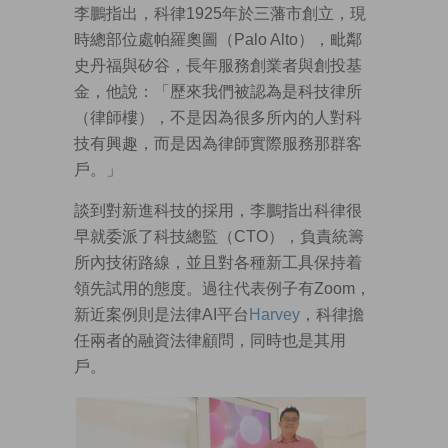
李鵬指出，科律1925年於三藩市創立，現
時總部位處帕羅奧圖（Palo Alto），毗鄰
史丹福與矽谷，長年服務創業者與創投基
金，他說：「歷來我們被認為是科技律所
（律師樓），不是因為很多所內的人對科
技有興趣，而是因為律師實際服務那群客
戶。」
談到對新進科技的採用，李鵬指出科律很
早就委派了科技總監（CTO），負責統籌
所內技術路線，並且對各種新工具保持着
領先試用的態度。過往代表例子有Zoom，
新近案例則是法律AI平台
Harvey
，科律擔
任兩者的融資法律顧問，同時也是其用
戶。