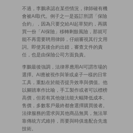
不過，李鵬承認在某些情況，律師確有機
會被AI取代。例子之一是簽訂所謂「保險
合約」，因為只要交給AI起草契約，再購
買一份「AI保險」移轉剩餘風險，那就可
能不再需要聘用律師，仔細審視其行文用
詞。即使其後合約出錯，審查文件的責
任，也是由保險公司方面負責。
李鵬最後強調，法律界應用AI可謂市場的
選擇。AI應被視作與筆或桌子一樣的日常
工具，重點在於能否提升效率與價值。他
以腳踏車作比喻，手工製作或者可以標榜
高價，但若有其他做法能大幅降低成本、
售價，多數客戶最終都會選擇購買後者。
法律服務的需求與其他商品無異，無法單
靠傳統方式維持，而要與時俱進配合先進
技術。