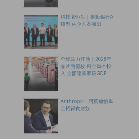
科技園恒生｜推動銀行AI
轉型 兩企方案勝出
全球算力狂熱｜2028年
晶片兩億枚 科企重本投
入 金額達國家級GDP
Anthropic｜阿莫迪怕重
金招得貪財奴