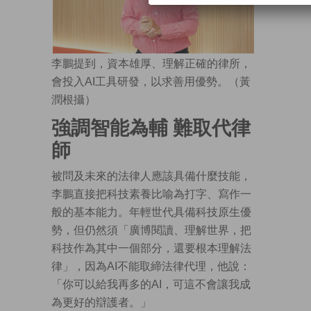
李鵬提到，資本雄厚、理解正確的律所，
會投入AI工具研發，以求善用優勢。（黃
潤根攝）
強調智能為輔 難取代律
師
被問及未來的法律人應該具備什麼技能，
李鵬直接把科技素養比喻為打字、寫作一
般的基本能力。年輕世代具備科技原生優
勢，但仍然須「廣博閱讀、理解世界，把
科技作為其中一個部分，還要根本理解法
律」，因為AI不能取締法律代理，他說：
「你可以給我再多的AI，可這不會讓我成
為更好的辯護者。」