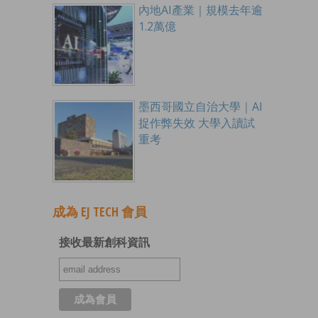
內地AI產業｜規模去年逾
1.2萬億
墨西哥國立自治大學｜AI
捉作弊失效 大學入讀試
重考
成為 EJ TECH 會員
接收最新創科資訊