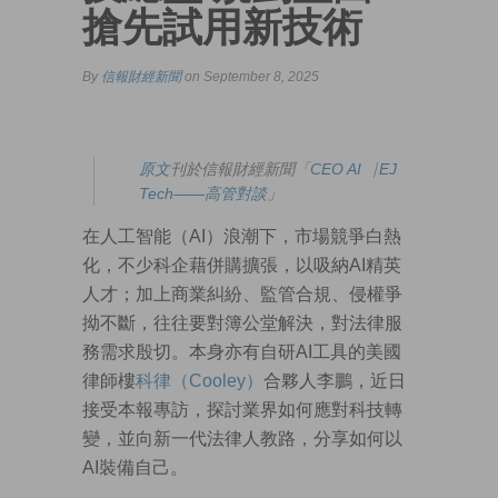
搶先試用新技術
By
信報財經新聞
on September 8, 2025
原文
刊於信報財經新聞「
CEO AI⎹ EJ
Tech——高管對談
」
在人工智能（AI）浪潮下，市場競爭白熱
化，不少科企藉併購擴張，以吸納AI精英
人才；加上商業糾紛、監管合規、侵權爭
拗不斷，往往要對簿公堂解決，對法律服
務需求殷切。本身亦有自研AI工具的美國
律師樓
科律（Cooley）
合夥人李鵬，近日
接受本報專訪，探討業界如何應對科技轉
變，並向新一代法律人教路，分享如何以
AI裝備自己。