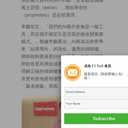
決於輸入資料與用戶判斷，更要顧及機構
風土習慣（terroir），增加專有性
（proprietary）是必然選擇。
李鵬坦言，「我們把AI看作更像是一種工
具，而且我不確定它是否真的會改變業務
模式。」根據李鵬看法，AI將為法律界帶
來「結果導向」的強化，優秀的律師樓、
律師能夠透過更好的AI工具，在更少的時
間創造更高價值成果。因此，資本雄厚、
成為 EJ Tech 會員
理解正確的律師樓會投入AI工具研發，以
最新資訊（附創業懶人包）
箱！
求更有效地善用優勢、擴大差距，形成
「贏者續贏」局面。