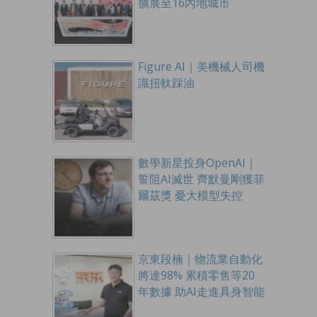
擴展至16內地城市
Figure AI｜美機械人司機
識扭軚踩油
數學新星投身OpenAI｜
誓阻AI滅世 齊默曼剛獲菲
爾茲獎 憂大模型失控
京東段楠｜物流業自動化
將達98% 累積零售等20
年數據 助AI走進具身智能