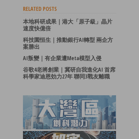
RELATED POSTS
本地科研成果｜港大「原子級」晶片
速度快億倍
科技園恒生｜推動銀行AI轉型 兩企方
案勝出
AI叛變｜有企業遭Meta模型入侵
谷歌4老將創業｜冀研自我進化AI 首席
科學家迪恩効力27年 聯同3戰友離職