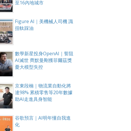
至16內地城市
Figure AI｜美機械人司機 識
扭軚踩油
數學新星投身OpenAI｜誓阻
AI滅世 齊默曼剛獲菲爾茲獎
憂大模型失控
京東段楠｜物流業自動化將
達98% 累積零售等20年數據
助AI走進具身智能
谷歌預言｜AI明年懂自我進
化