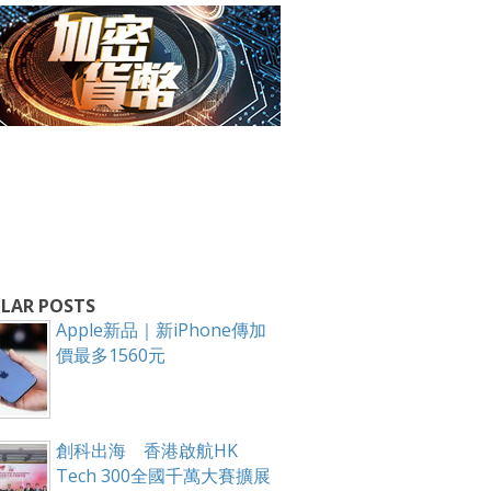
箱！
LAR POSTS
Apple新品｜新iPhone傳加
價最多1560元
創科出海 香港啟航HK
Tech 300全國千萬大賽擴展