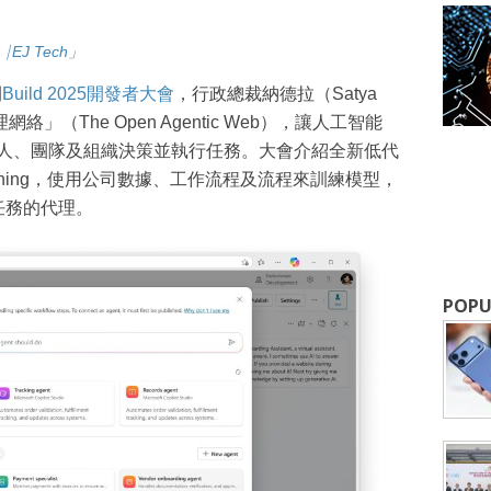
⎹ EJ Tech
」
開
Build 2025開發者大會
，行政總裁納德拉（Satya
絡」（The Open Agentic Web），讓人工智能
代表個人、團隊及組織決策並執行任務。大會介紹全新低代
成為 EJ Tech 會員
ilot Tuning，使用公司數據、工作流程及流程來訓練模型，
領域任務的代理。
最新資訊（附創業懶人包），直達郵
POPU