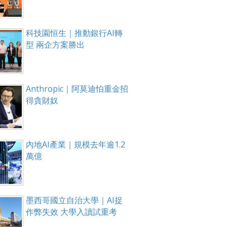
科技園恒生｜推動銀行AI轉
型 兩企方案勝出
Anthropic｜阿莫迪怕重金招
得貪財奴
內地AI產業｜規模去年逾1.2
萬億
墨西哥國立自治大學｜AI捉
作弊失效 大學入讀試重考