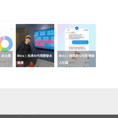
ce｜攻企業
Meta｜坦承AI代理開發未
Meta｜推商業AI代理 將接
達標
入社媒