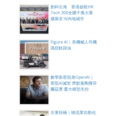
創科出海 香港啟航HK
Tech 300全國千萬大賽
擴展至16內地城市
Figure AI｜美機械人司機
識扭軚踩油
數學新星投身OpenAI｜
誓阻AI滅世 齊默曼剛獲菲
爾茲獎 憂大模型失控
京東段楠｜物流業自動化