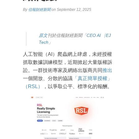
By
信報財經新聞
on September 12, 2025
原
文
刊於信報財經新聞「
CEO AI⎹ EJ
Tech
」
人工智能（AI）爬蟲網上肆虐，未經授權
抓取數據訓練模型，近期掀起大量版權訴
訟。一群技術專家及網絡出版商共同
推出
一個開放、分散的協議
「真正簡單授權」
（RSL）
，以爭取公平、標準化的報酬。