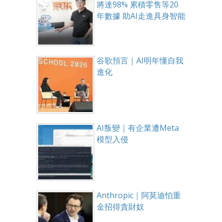
將達98% 累積零售等20
年數據 助AI走進具身智能
谷歌預言｜AI明年懂自我
進化
AI叛變｜有企業遭Meta
模型入侵
Anthropic｜阿莫迪怕重
金招得貪財奴