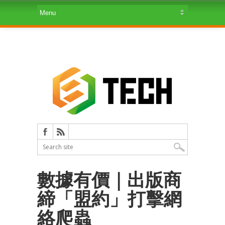
數據有價｜出版商
締「盟約」打擊網
絡爬蟲