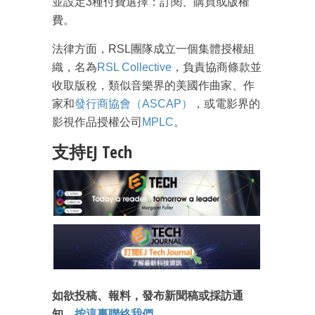
並設定3種付費選擇：訂閱、購買或版權
費。
法律方面，RSL團隊成立一個集體授權組
織，名為
RSL Collective
，負責協商條款並
成為 EJ Tech 會員
收取版稅，類似音樂界的美國作曲家、作
家和
發行商協會（ASCAP）
，或電影界的
最新資訊（附創業懶人包）
箱！
影視作品授權公司
MPLC
。
支持EJ Tech
如欲投稿、報料，發布新聞稿或採訪通
知，
按這裏聯絡我們
。