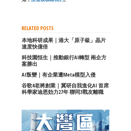
RELATED POSTS
本地科研成果｜港大「原子級」晶片
速度快億倍
科技園恒生｜推動銀行AI轉型 兩企方
案勝出
AI叛變｜有企業遭Meta模型入侵
谷歌4老將創業｜冀研自我進化AI 首席
科學家迪恩効力27年 聯同3戰友離職