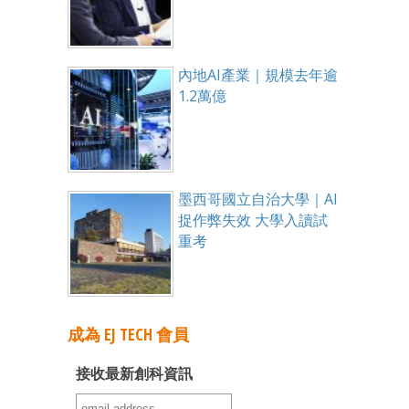
內地AI產業｜規模去年逾
1.2萬億
墨西哥國立自治大學｜AI
捉作弊失效 大學入讀試
重考
成為 EJ TECH 會員
接收最新創科資訊