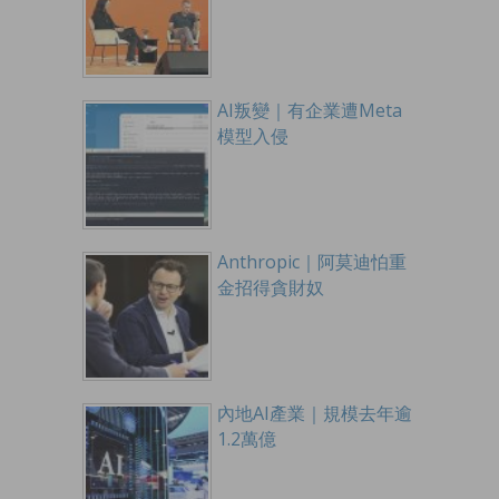
AI叛變｜有企業遭Meta
模型入侵
Anthropic｜阿莫迪怕重
金招得貪財奴
內地AI產業｜規模去年逾
1.2萬億