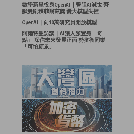
數學新星投身OpenAI｜誓阻AI滅世 齊
默曼剛獲菲爾茲獎 憂大模型失控
OpenAI｜向10萬研究員開放模型
阿爾特曼訪談｜AI讓人類置身「奇
點」 深信未來發展正面 勢抗衡同業
「可怕願景」