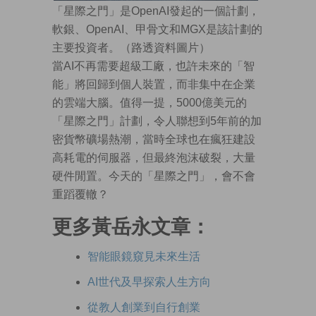
「星際之門」是OpenAI發起的一個計劃，
軟銀、OpenAI、甲骨文和MGX是該計劃的
主要投資者。（路透資料圖片）
當AI不再需要超級工廠，也許未來的「智
能」將回歸到個人裝置，而非集中在企業
的雲端大腦。值得一提，5000億美元的
「星際之門」計劃，令人聯想到5年前的加
密貨幣礦場熱潮，當時全球也在瘋狂建設
高耗電的伺服器，但最終泡沫破裂，大量
硬件閒置。今天的「星際之門」，會不會
重蹈覆轍？
更多黃岳永文章：
智能眼鏡窺見未來生活
AI世代及早探索人生方向
從教人創業到自行創業