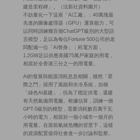
建造里程碑」。（法新社資料圖片）
不妨量化一下這座「AI工廠」：40萬塊最
先進的圖像處理器（GPU）運算能力，可
以同時訓練幾百個ChatGPT級別的大型語
言模型，足以為每位Fortune 500公司的老
闆配備一位「AI替身」；耗電方面，
1.2GW足以供應美國75萬戶家庭的用電，
相當於全香港三分之一的用電量。
AI的發展與能源消耗息息相關，雖然「星
際之門」採用了風能和水冷系統，自稱
「綠色AI基建」，但為了穩定供電，還建
有天然氣備用電廠。根據估算，訓練一個
GPT-5級別的模型，需要消耗數百萬千瓦
小時的電力，相當於一個小城市一個月的
用電量。在當前氣候危機的背景下，這樣
的資源配置值得社會進一步討論和監察。