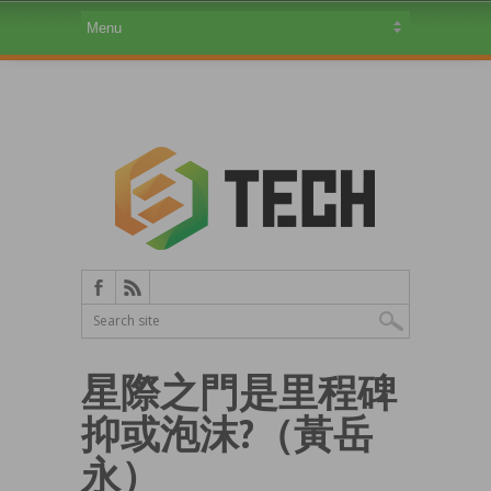
星際之門是里程碑
抑或泡沫?（黃岳
永）