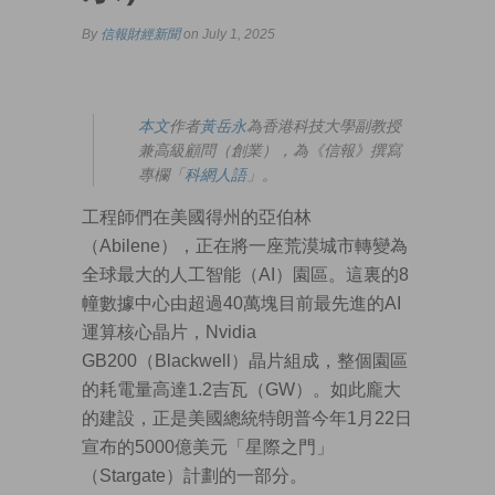
By
信報財經新聞
on July 1, 2025
本文
作者
黃岳永
為香港科技大學副教授
兼高級顧問（創業），為《信報》撰寫
專欄「
科網人語
」。
工程師們在美國得州的亞伯林
（Abilene），正在將一座荒漠城市轉變為
全球最大的人工智能（AI）園區。這裏的8
幢數據中心由超過40萬塊目前最先進的AI
運算核心晶片，Nvidia
GB200（Blackwell）晶片組成，整個園區
的耗電量高達1.2吉瓦（GW）。如此龐大
的建設，正是美國總統特朗普今年1月22日
宣布的5000億美元「星際之門」
（Stargate）計劃的一部分。