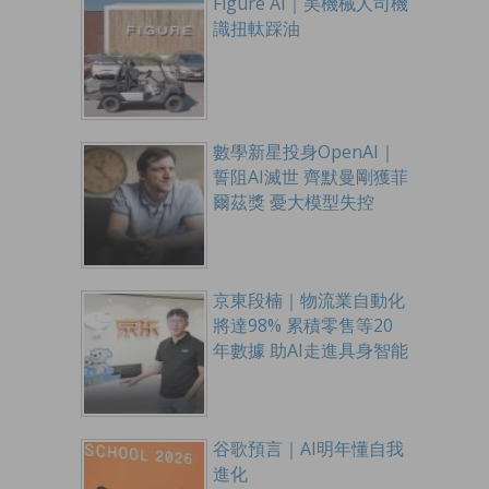
Figure AI｜美機械人司機
識扭軚踩油
數學新星投身OpenAI｜
誓阻AI滅世 齊默曼剛獲菲
爾茲獎 憂大模型失控
京東段楠｜物流業自動化
將達98% 累積零售等20
年數據 助AI走進具身智能
谷歌預言｜AI明年懂自我
進化