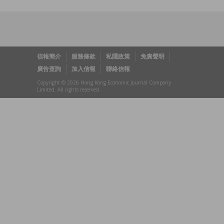
信報簡介
服務條款
私隱政策
免責聲明
廣告查詢
加入信報
聯絡信報
Copyright © 2026 Hong Kong Economic Journal Company
Limited. All rights reserved.