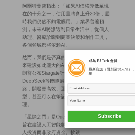
阿爾特曼曾指出：「如果AI價格降低至現
在的十分之一，使用量將會上升20倍，屆
時我們仍然不夠電腦用。」業界普遍預
測，未來AI將滲透到日常生活中，從個人
助理、醫療診斷到商業決策和創作工具，
各個領域都將依賴AI。
然而，我們是否真的需要投入數千億美元
成為 EJ Tech 會員
來建設如此龐大的AI數據中心？畢竟在特
最新資訊（附創業懶人包）
朗普公布Stargate計劃後，來自中國的
箱！
DeepSeek等團隊展現了AI另一條發展道
路，開發更高效、運算成本更低的開源模
型，甚至可以在筆記型電腦上運行複雜推
理。
「星際之門」是OpenAI發起的一個計劃，
旨在建設人工智能數據中心，主要依賴私
人投資而非政府資金。軟銀