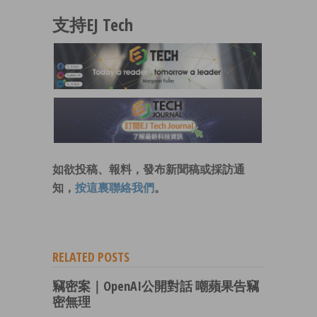
支持EJ Tech
如欲投稿、報料，發布新聞稿或採訪通
知，
按這裏聯絡我們
。
RELATED POSTS
竊密案｜OpenAI公開對話 嘲蘋果告竊
密無理