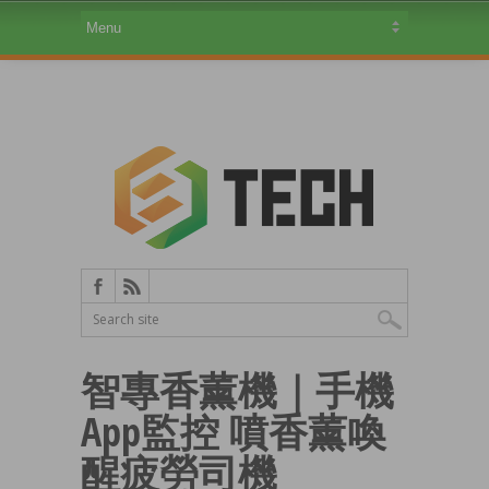
智專香薰機｜手機
App監控 噴香薰喚
醒疲勞司機