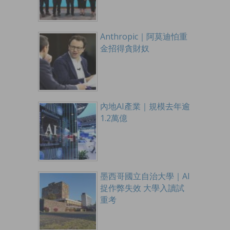
Anthropic｜阿莫迪怕重
金招得貪財奴
內地AI產業｜規模去年逾
1.2萬億
墨西哥國立自治大學｜AI
捉作弊失效 大學入讀試
重考