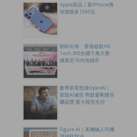
Apple新品｜新iPhone傳
加價最多1560元
創科出海 香港啟航HK
Tech 300全國千萬大賽
擴展至16內地城市
數學新星投身OpenAI｜
誓阻AI滅世 齊默曼剛獲菲
爾茲獎 憂大模型失控
Figure AI｜美機械人司機
識扭軚踩油