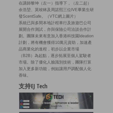
在講師黎坤（左一）指導下，（左二起）
余浩堃、莫竣林及周諾熙三位IVE畢業生研
發ScentSafe。（VTC網上圖片）
系統已與多間本地計程車行及旅遊巴公司
展開合作測試，亦與保險公司洽談合作計
劃。團隊未來有意加入香港科技園Ideation
計劃，將有機會獲得10萬元資助，加速產
品商業化的進程，初步以企業市場
（B2B）為起點，逐步拓展至個人駕駛者
市場。除了優化人臉識別技術，團隊打算
加入更多新功能，例如讓用戶調配個人化
香味。
支持EJ Tech