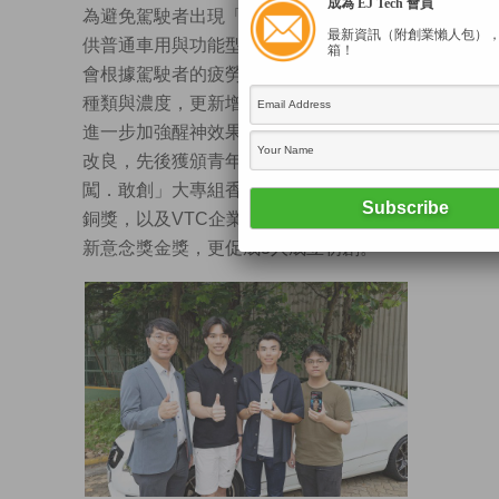
成為 EJ Tech 會員
為避免駕駛者出現「嗅覺適應」，系統提
最新資訊（附創業懶人包）
供普通車用與功能型兩類全天然香薰。AI
箱！
會根據駕駛者的疲勞程度，自動調整香味
種類與濃度，更新增「冰涼觸感功能」，
進一步加強醒神效果。研發項目經過多次
改良，先後獲頒青年企業家發展局「敢
闖．敢創」大專組香港科技園科技企業家
銅獎，以及VTC企業共創中心（ITCC）創
新意念獎金獎，更促成3人成立初創。