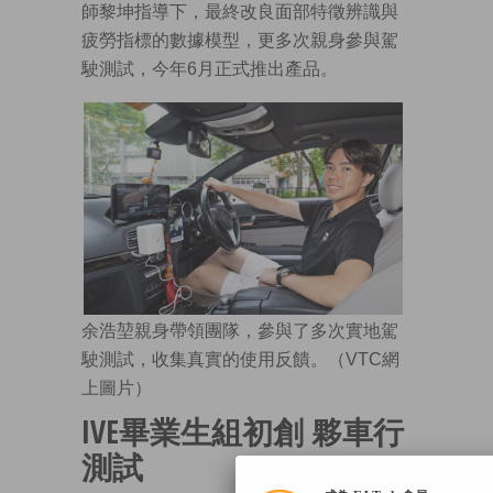
師黎坤指導下，最終改良面部特徵辨識與
疲勞指標的數據模型，更多次親身參與駕
駛測試，今年6月正式推出產品。
余浩堃親身帶領團隊，參與了多次實地駕
駛測試，收集真實的使用反饋。（VTC網
上圖片）
IVE畢業生組初創 夥車行
測試