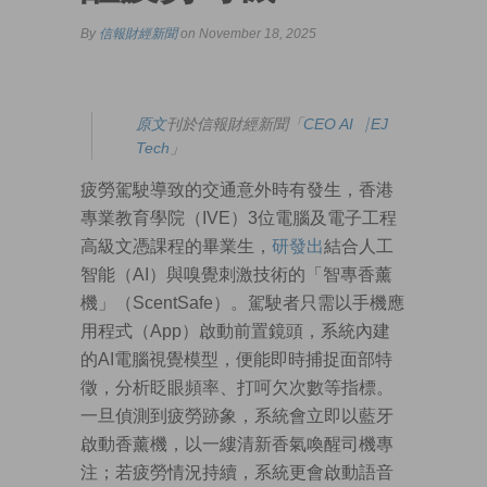
By
信報財經新聞
on November 18, 2025
原
文
刊於信報財經新聞「
CEO AI⎹ EJ
Tech
」
疲勞駕駛導致的交通意外時有發生，香港
專業教育學院（IVE）3位電腦及電子工程
高級文憑課程的畢業生，
研發出
結合人工
智能（AI）與嗅覺刺激技術的「智專香薰
機」（ScentSafe）。駕駛者只需以手機應
用程式（App）啟動前置鏡頭，系統內建
的AI電腦視覺模型，便能即時捕捉面部特
徵，分析眨眼頻率、打呵欠次數等指標。
一旦偵測到疲勞跡象，系統會立即以藍牙
啟動香薰機，以一縷清新香氣喚醒司機專
注；若疲勞情況持續，系統更會啟動語音