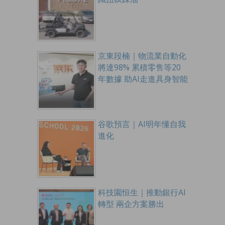
京東段楠｜物流業自動化
將達98% 累積零售等20
年數據 助AI走進具身智能
谷歌預言｜AI明年懂自我
進化
科技園恒生｜推動銀行AI
轉型 兩企方案勝出