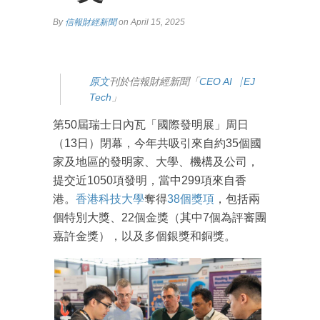
By
信報財經新聞
on April 15, 2025
原文
刊於信報財經新聞「
CEO AI⎹ EJ
Tech
」
第50屆瑞士日內瓦「國際發明展」周日
（13日）閉幕，今年共吸引來自約35個國
家及地區的發明家、大學、機構及公司，
提交近1050項發明，當中299項來自香
港。
香港科技大學
奪得
38個獎項
，包括兩
個特別大獎、22個金獎（其中7個為評審團
嘉許金獎），以及多個銀獎和銅獎。