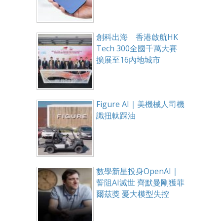
創科出海 香港啟航HK
Tech 300全國千萬大賽
擴展至16內地城市
Figure AI｜美機械人司機
識扭軚踩油
數學新星投身OpenAI｜
誓阻AI滅世 齊默曼剛獲菲
爾茲獎 憂大模型失控