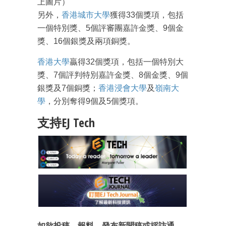
上圖片）
另外，
香港城市大學
獲得33個獎項，包括
一個特別獎、5個評審團嘉許金獎、9個金
獎、16個銀獎及兩項銅獎。
香港大學
贏得32個獎項，包括一個特別大
獎、7個評判特別嘉許金獎、8個金獎、9個
銀獎及7個銅獎；
香港浸會大學
及
嶺南大
學
，分別奪得9個及5個獎項。
支持EJ Tech
如欲投稿、報料，發布新聞稿或採訪通