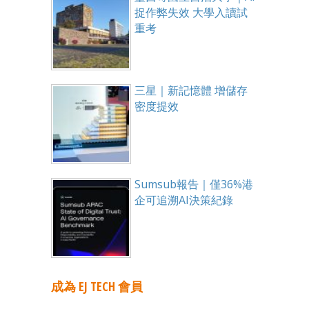
捉作弊失效 大學入讀試
重考
三星｜新記憶體 增儲存
密度提效
Sumsub報告｜僅36%港
企可追溯AI決策紀錄
成為 EJ TECH 會員