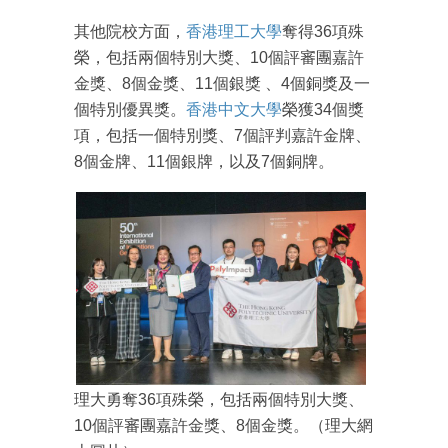
其他院校方面，
香港理工大學
奪得36項殊
榮，包括兩個特別大獎、10個評審團嘉許
金獎、8個金獎、11個銀獎 、4個銅獎及一
個特別優異獎。
香港中文大學
榮獲34個獎
項，包括一個特別獎、7個評判嘉許金牌、
8個金牌、11個銀牌，以及7個銅牌。
成為 EJ Tech 會員
最新資訊（附創業懶人包）
箱！
理大勇奪36項殊榮，包括兩個特別大獎、
10個評審團嘉許金獎、8個金獎。（理大網