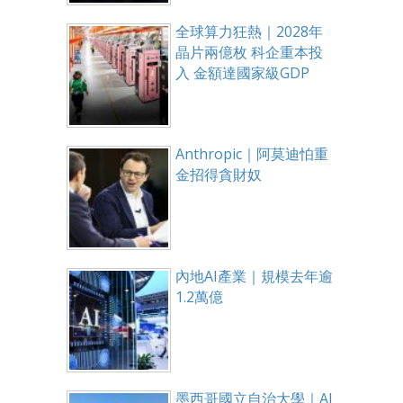
全球算力狂熱｜2028年
晶片兩億枚 科企重本投
入 金額達國家級GDP
Anthropic｜阿莫迪怕重
金招得貪財奴
內地AI產業｜規模去年逾
1.2萬億
墨西哥國立自治大學｜AI