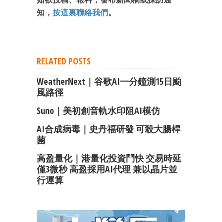
知，
按這裏聯絡我們
。
RELATED POSTS
WeatherNext｜谷歌AI一分鐘測15日颱
風路徑
Suno｜美初創音軌水印阻AI模仿
AI合成病毒｜史丹福研發 可殺大腸桿
菌
高盈量化｜港量化投資鬥快 交易時延
僅3微秒 高盈採用AI代理 兼以晶片並
行運算