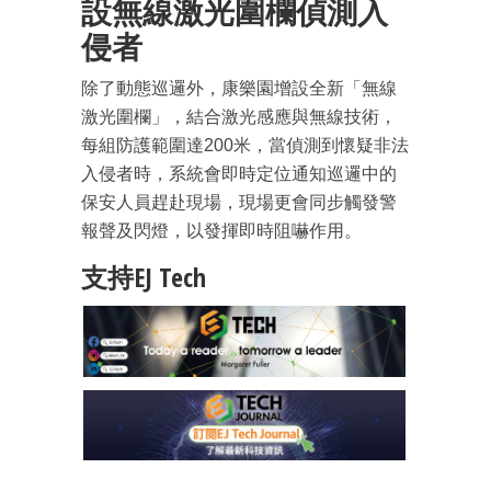
設無線激光圍欄偵測入
侵者
除了動態巡邏外，康樂園增設全新「無線
激光圍欄」，結合激光感應與無線技術，
每組防護範圍達200米，當偵測到懷疑非法
入侵者時，系統會即時定位通知巡邏中的
保安人員趕赴現場，現場更會同步觸發警
報聲及閃燈，以發揮即時阻嚇作用。
支持EJ Tech