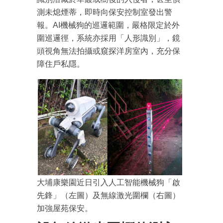
成為 EJ Tech 會員
測未熄煙蒂，即時向保安控制室發出警
最新資訊（附創業懶人包），直達郵
報。AI機械狗的巡邏範圍，嚴格限定於外
箱！
圍巡邏徑，系統亦採用「人形識別」，鏡
頭視角無法拍攝或窺探洋房室內，充分保
障住戶私隱。
大埔康樂園近日引入人工智能機械狗「啟
先鋒」（左圖）及無線激光圍欄（右圖）
加強屋苑保安。