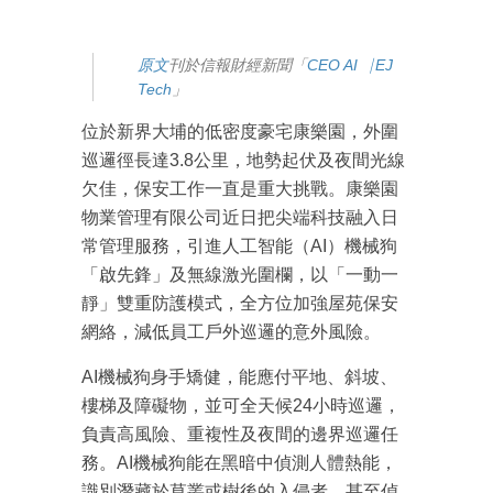
原文
刊於信報財經新聞「
CEO AI⎹ EJ
Tech
」
位於新界大埔的低密度豪宅康樂園，外圍
巡邏徑長達3.8公里，地勢起伏及夜間光線
欠佳，保安工作一直是重大挑戰。康樂園
物業管理有限公司近日把尖端科技融入日
常管理服務，引進人工智能（AI）機械狗
「啟先鋒」及無線激光圍欄，以「一動一
靜」雙重防護模式，全方位加強屋苑保安
網絡，減低員工戶外巡邏的意外風險。
AI機械狗身手矯健，能應付平地、斜坡、
樓梯及障礙物，並可全天候24小時巡邏，
負責高風險、重複性及夜間的邊界巡邏任
務。AI機械狗能在黑暗中偵測人體熱能，
識別潛藏於草叢或樹後的入侵者，甚至偵