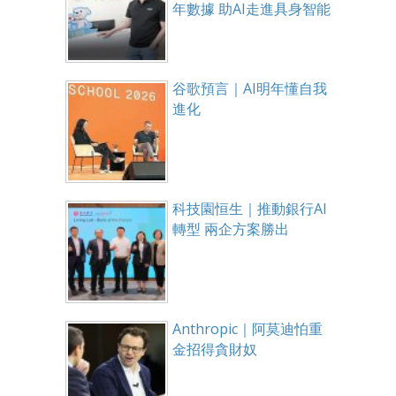
年數據 助AI走進具身智能
谷歌預言｜AI明年懂自我
進化
科技園恒生｜推動銀行AI
轉型 兩企方案勝出
Anthropic｜阿莫迪怕重
金招得貪財奴