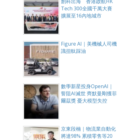
創科出海 香港啟航HK
Tech 300全國千萬大賽
擴展至16內地城市
Figure AI｜美機械人司機
識扭軚踩油
數學新星投身OpenAI｜
誓阻AI滅世 齊默曼剛獲菲
爾茲獎 憂大模型失控
京東段楠｜物流業自動化
將達98% 累積零售等20