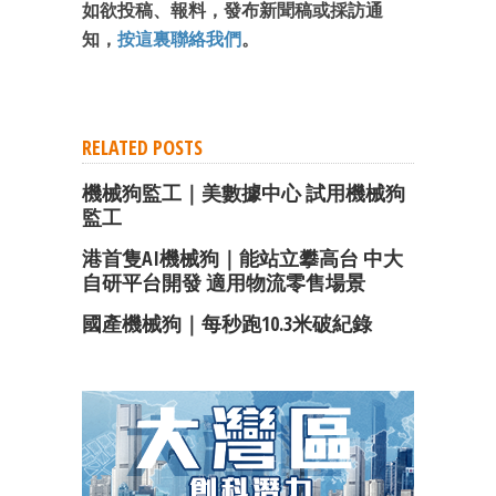
如欲投稿、報料，發布新聞稿或採訪通
知，
按這裏聯絡我們
。
RELATED POSTS
機械狗監工｜美數據中心 試用機械狗
監工
港首隻AI機械狗｜能站立攀高台 中大
自研平台開發 適用物流零售場景
國產機械狗｜每秒跑10.3米破紀錄