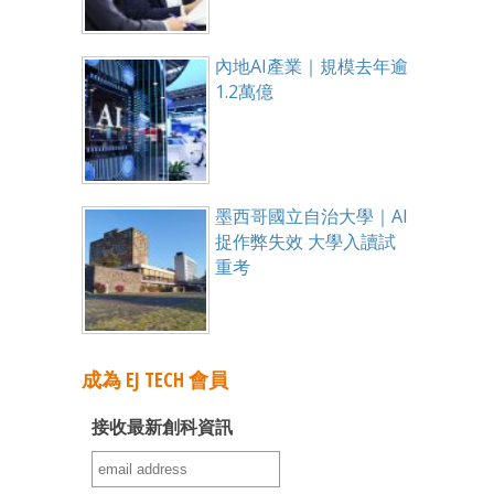
內地AI產業｜規模去年逾
1.2萬億
墨西哥國立自治大學｜AI
捉作弊失效 大學入讀試
重考
成為 EJ TECH 會員
接收最新創科資訊