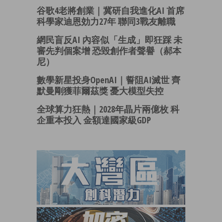
谷歌4老將創業｜冀研自我進化AI 首席
科學家迪恩効力27年 聯同3戰友離職
網民盲反AI 內容似「生成」即狂踩 未
審先判個案增 恐毀創作者聲譽（郝本
尼）
數學新星投身OpenAI｜誓阻AI滅世 齊
默曼剛獲菲爾茲獎 憂大模型失控
全球算力狂熱｜2028年晶片兩億枚 科
企重本投入 金額達國家級GDP