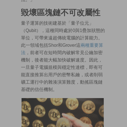
毀壞區塊鏈不可改屬性
量子運算的技術建基於「量子位元」
（Qubit），這種同時處於0與1疊加狀態的
單位，可帶來遠超傳統電腦的計算能力。
此一領域包括Shor和Grover這
兩種重要算
法
，前者可在短時間內破解常見公鑰加密
機制，後者能大幅加快破解速度。因此，
一旦量子電腦規模與穩定性達標，即有可
能直接推算出用戶的密幣私鑰，或者削弱
礦工運行中的雜湊演算難度，動搖區塊鏈
基礎的信任機制。