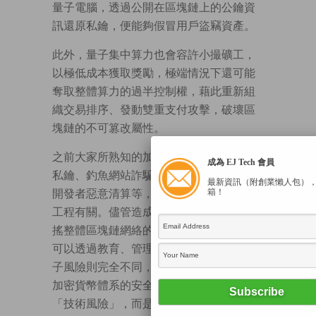
量子電腦，透過公開在區塊鏈上的公鑰資
訊還原私鑰，便能夠假冒用戶盜竊資產。
此外，量子集中算力也會容許小撮礦工，
以極低成本獲取獎勵，極端情況下還可能
奪取整體算力的過半控制權，藉此重新組
織交易排序、發動雙重支付攻擊，破壞區
塊鏈的不可篡改屬性。
之前大家所熟知的加密貨幣風險，如丟失
成為 EJ Tech 會員
私鑰、釣魚網站詐騙、交易所內部舞弊、
最新資訊（附創業懶人包）
箱！
開發者惡意清算等，多與人為疏失、社交
工程有關。儘管造成財產損失，但都未動
搖整體區塊鏈網絡的運作邏輯。上述風險
可以透過教育、管理或規管加以抑制，量
子風險則完全不同，它將會直接挑戰整個
加密貨幣體系的安全假設，不僅是一種
「技術風險」，而是結構性的信任危機。