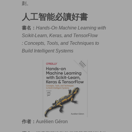
劃。
人工智能必讀好書
書名：
Hands-On Machine Learning with
Scikit-Learn, Keras, and TensorFlow
: Concepts, Tools, and Techniques to
Build Intelligent Systems
作者：
Aurélien Géron