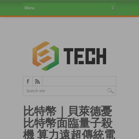
比特幣｜貝萊德憂
比特幣面臨量子殺
機 算力遠超傳統電