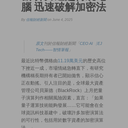
腦 迅速破解加密法
By
信報財經新聞
on June 4, 2025
原文
刊於信報財經新聞「
CEO AI⎹ EJ
Tech——智情筆報
」
最近比特幣價格由
11.19萬美元
的歷史高位
下挫近一成，市場情緒急轉直下，有研究
機構稱長期持有者已開始拋售，顯示信心
正在動搖。引人注目的是，全球最大資產
管理公司貝萊德（BlackRock）上月把量
子演算列作相關風險因素，直言：「如果
量子運算技術能夠發展……它可能會在全
球資訊科技基建中，破壞許多加密演算法
的可行性，包括用於數字資產的加密演算
法。」