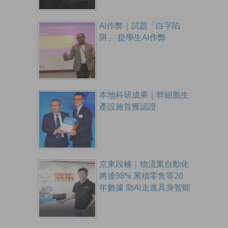
AI作弊｜試題「白字陷
阱」 捉學生AI作弊
本地科研成果｜幹細胞生
產設施首獲認證
京東段楠｜物流業自動化
將達98% 累積零售等20
年數據 助AI走進具身智能