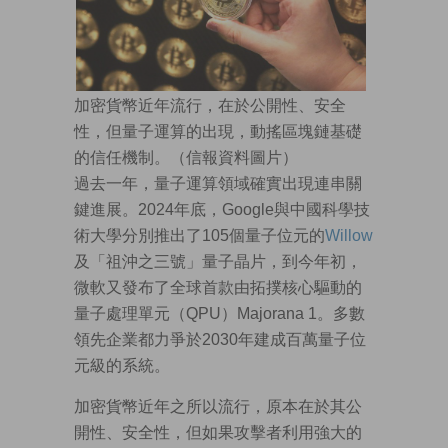
加密貨幣近年流行，在於公開性、安全
性，但量子運算的出現，動搖區塊鏈基礎
的信任機制。（信報資料圖片）
過去一年，量子運算領域確實出現連串關
鍵進展。2024年底，Google與中國科學技
術大學分別推出了105個量子位元的
Willow
及「祖沖之三號」量子晶片，到今年初，
微軟又發布了全球首款由拓撲核心驅動的
量子處理單元（QPU）Majorana 1。多數
領先企業都力爭於2030年建成百萬量子位
元級的系統。
加密貨幣近年之所以流行，原本在於其公
開性、安全性，但如果攻擊者利用強大的