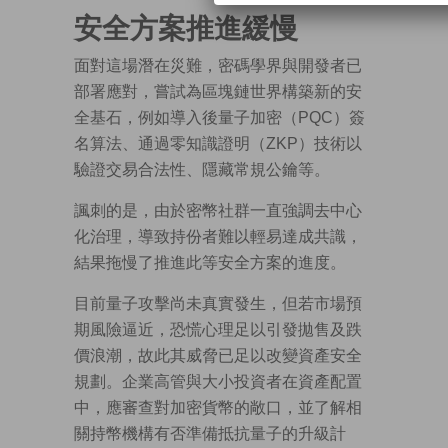
安全方案推進緩慢
面對這場潛在災難，密碼學界與開發者已
部署應對，嘗試為區塊鏈世界構築新的安
全基石，例如導入後量子加密（PQC）簽
名算法、通過零知識證明（ZKP）技術以
驗證交易合法性、隱藏常規公鑰等。
諷刺的是，由於密幣社群一直強調去中心
化治理，導致持份者難以輕易達成共識，
結果拖慢了推進此等安全方案的進度。
目前量子攻擊尚未真實發生，但若市場預
期風險逼近，恐慌心理足以引發拋售及跌
價浪潮，故此其威脅已足以改變資產安全
規劃。企業高管與大小投資者在資產配置
中，應審查對加密貨幣的敞口，並了解相
關持幣機構有否準備抵抗量子的升級計