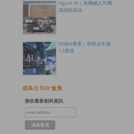
Figure AI｜美機械人司機
識扭軚踩油
內地AI產業｜規模去年逾
1.2萬億
成為 EJ TECH 會員
接收最新創科資訊