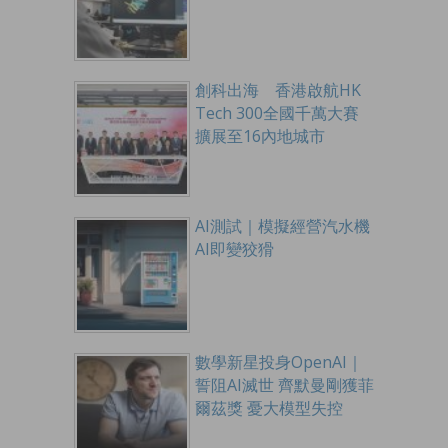
創科出海 香港啟航HK
Tech 300全國千萬大賽
擴展至16內地城市
AI測試｜模擬經營汽水機
AI即變狡猾
數學新星投身OpenAI｜
誓阻AI滅世 齊默曼剛獲菲
爾茲獎 憂大模型失控