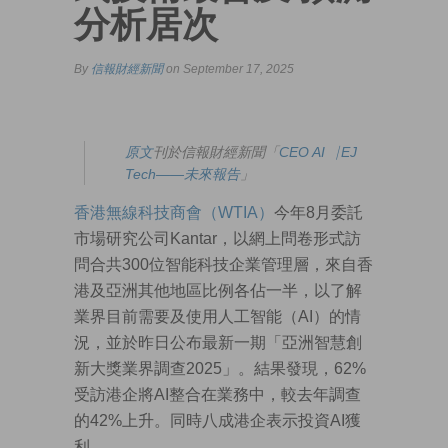
分析居次
By
信報財經新聞
on September 17, 2025
原文
刊於信報財經新聞「
CEO AI⎹ EJ
Tech——未來報告
」
香港無線科技商會（WTIA）
今年8月委託
市場研究公司Kantar，以網上問卷形式訪
問合共300位智能科技企業管理層，來自香
港及亞洲其他地區比例各佔一半，以了解
業界目前需要及使用人工智能（AI）的情
況，並於昨日公布最新一期「亞洲智慧創
新大獎業界調查2025」。結果發現，62%
受訪港企將AI整合在業務中，較去年調查
的42%上升。同時八成港企表示投資AI獲
利。