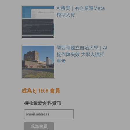
AI叛變｜有企業遭Meta
模型入侵
墨西哥國立自治大學｜AI
捉作弊失效 大學入讀試
重考
成為 EJ TECH 會員
接收最新創科資訊