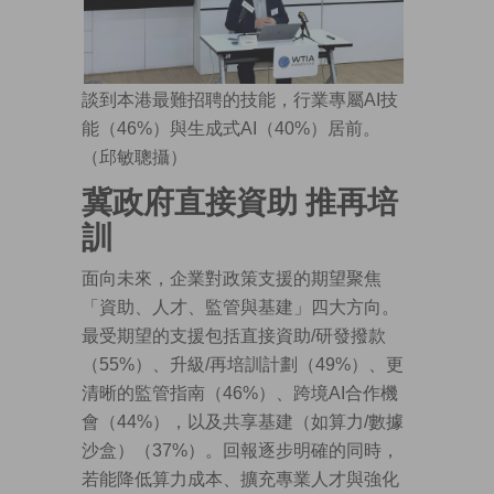
談到本港最難招聘的技能，行業專屬AI技
能（46%）與生成式AI（40%）居前。
（邱敏聰攝）
冀政府直接資助 推再培
訓
面向未來，企業對政策支援的期望聚焦
「資助、人才、監管與基建」四大方向。
最受期望的支援包括直接資助/研發撥款
（55%）、升級/再培訓計劃（49%）、更
清晰的監管指南（46%）、跨境AI合作機
會（44%），以及共享基建（如算力/數據
沙盒）（37%）。回報逐步明確的同時，
若能降低算力成本、擴充專業人才與強化