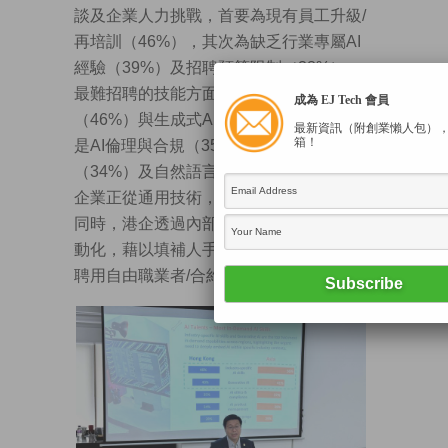
談及企業人力挑戰，首要為現有員工升級/
再培訓（46%），其次為缺乏行業專屬AI
經驗（39%）及招聘預算限制（38%）。
最難招聘的技能方面，行業專屬AI技能
成為 EJ Tech 會員
（46%）與生成式AI（40%）居前，其次
最新資訊（附創業懶人包）
箱！
是AI倫理與合規（35%）、AI產品管理
（34%）及自然語言處理（28%），顯示
企業正從通用技術，走向行業深度融合。
同時，港企透過內部培訓及使用AI工具自
動化，藉以填補人手不足，並配合外判及
聘用自由職業者/合約專才，以提升彈性。