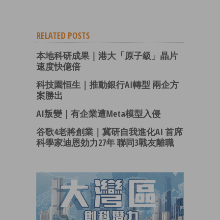
RELATED POSTS
本地科研成果｜港大「原子級」晶片
速度快億倍
科技園恒生｜推動銀行AI轉型 兩企方
案勝出
AI叛變｜有企業遭Meta模型入侵
谷歌4老將創業｜冀研自我進化AI 首席
科學家迪恩効力27年 聯同3戰友離職