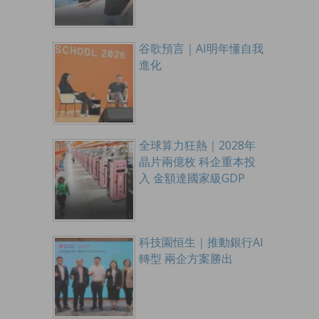
谷歌預言｜AI明年懂自我
進化
全球算力狂熱｜2028年
晶片兩億枚 科企重本投
入 金額達國家級GDP
科技園恒生｜推動銀行AI
轉型 兩企方案勝出