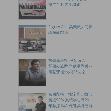
擴展至16內地城市
Figure AI｜美機械人司機
識扭軚踩油
數學新星投身OpenAI｜
誓阻AI滅世 齊默曼剛獲菲
爾茲獎 憂大模型失控
京東段楠｜物流業自動化
將達98% 累積零售等20
年數據 助AI走進具身智能