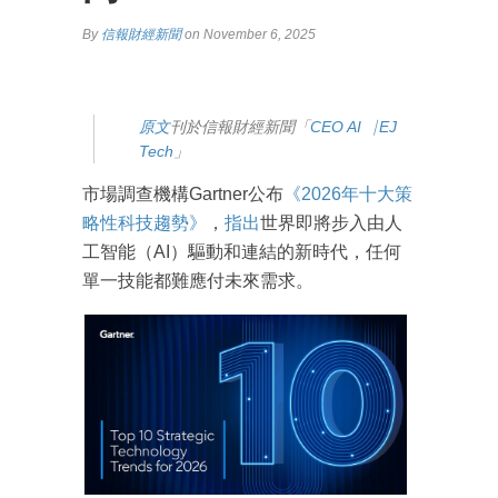
By
信報財經新聞
on November 6, 2025
原
文
刊於信報財經新聞「
CEO AI⎹ EJ
Tech
」
市場調查機構Gartner公布
《2026年十大策
略性科技趨勢》
，
指出
世界即將步入由人
工智能（AI）驅動和連結的新時代，任何
單一技能都難應付未來需求。