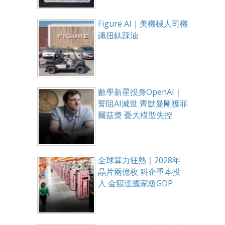
Figure AI｜美機械人司機
識扭軚踩油
數學新星投身OpenAI｜
誓阻AI滅世 齊默曼剛獲菲
爾茲獎 憂大模型失控
全球算力狂熱｜2028年
晶片兩億枚 科企重本投
入 金額達國家級GDP