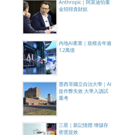
Anthropic｜阿莫迪怕重
金招得貪財奴
內地AI產業｜規模去年逾
1.2萬億
墨西哥國立自治大學｜AI
捉作弊失效 大學入讀試
重考
三星｜新記憶體 增儲存
密度提效