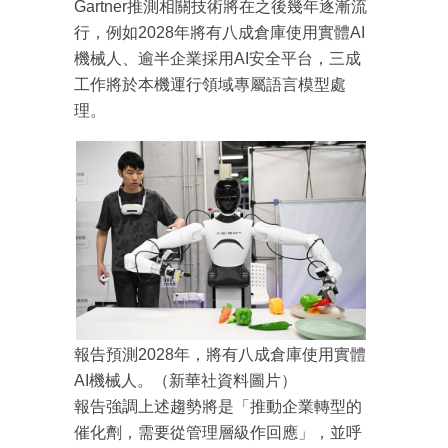
Gartner推測相關技術將在之後幾年逐漸流
行，例如2028年將有八成倉庫使用實體AI
機械人、逾半企業採用AI安全平台，三成
工作將於本機運行領域專屬語言模型處
理。
成為 EJ Tech 會員
最新資訊（附創業懶人包）
箱！
報告預測2028年，將有八成倉庫使用實體
AI機械人。（新華社資料圖片）
報告強調上述趨勢將是「推動企業轉型的
催化劑，需要從管理層級作回應」，並呼