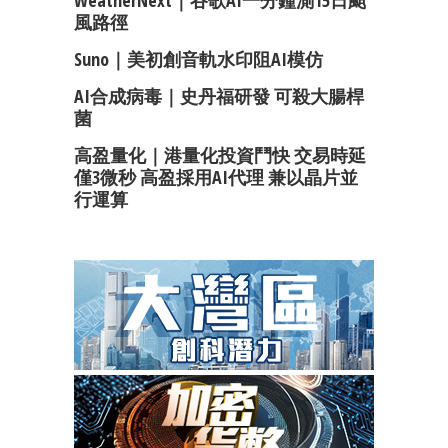
WeatherNext｜谷歌AI一分鐘測15日颱
風路徑
Suno｜美初創音軌水印阻AI模仿
AI合成病毒｜史丹福研發 可殺大腸桿
菌
高盈量化｜港量化投資鬥快 交易時延
僅3微秒 高盈採用AI代理 兼以晶片並
行運算