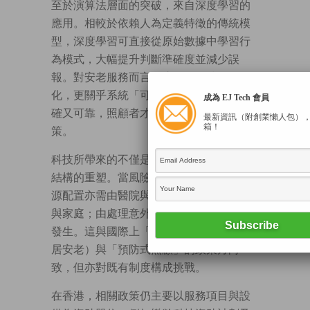
至於演算法層面的突破，來自深度學習的
應用。相較於依賴人為定義特徵的傳統模
型，深度學習可直接從原始數據中學習行
為模式，大幅提升判斷準確度並減少誤
報。對安老服務而言，這不只是技術優
化，更關乎系統「可信度」。當警報既準
成為 EJ Tech 會員
確又可靠，照顧者才會真正依賴系統決
最新資訊（附創業懶人包）
箱！
策。
科技所帶來的不僅是工具升級，而是服務
結構的重塑。當風險可以被提前識別，資
源配置亦需由醫院與院舍，逐步轉向社區
與家庭；由處理意外後果，轉為減少意外
發生。這與國際上「Aging in Place」（原
居安老）與「預防式照顧」的政策方向一
致，但亦對既有制度構成挑戰。
在香港，相關政策仍主要以服務項目與設