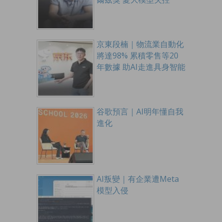
京東段楠｜物流業自動化
將達98% 累積零售等20
年數據 助AI走進具身智能
谷歌預言｜AI明年懂自我
進化
AI叛變｜有企業遭Meta
模型入侵