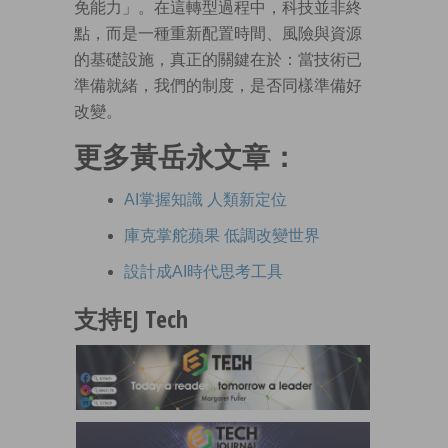
免能力」。在這轉型過程中，科技並非終
點，而是一種重新配置時間、風險與資源
的基礎設施，真正的關鍵在於：當技術已
準備就緒，我們的制度，是否同樣準備好
改變。
更多黃岳永文章：
AI掌握知識 人類新定位
庫克掌舵蘋果 低調改變世界
設計成AI時代思考工具
支持EJ Tech