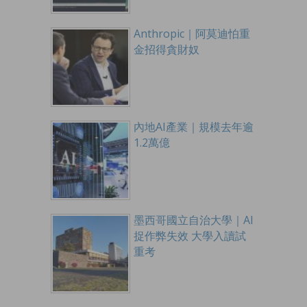
Anthropic｜阿莫迪怕重
金招得貪財奴
內地AI產業｜規模去年逾
1.2萬億
墨西哥國立自治大學｜AI
捉作弊失效 大學入讀試
重考