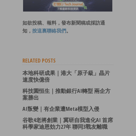
如欲投稿、報料，發布新聞稿或採訪通
知，
按這裏聯絡我們
。
RELATED POSTS
本地科研成果｜港大「原子級」晶片
速度快億倍
科技園恒生｜推動銀行AI轉型 兩企方
案勝出
AI叛變｜有企業遭Meta模型入侵
谷歌4老將創業｜冀研自我進化AI 首席
科學家迪恩効力27年 聯同3戰友離職