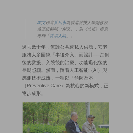
本文
作者
黃岳永
為香港科技大學副教授
兼高級顧問（創業），為《信報》撰寫
專欄「
科網人語
」。
過去數十年，無論公共或私人供應，安老
服務大多圍繞「事後介入」而設計──跌倒
後的救援、入院後的治療、功能退化後的
長期照顧。然而，隨着人工智能（AI）與
感測技術成熟，一種以「預防為本」
（Preventive Care）為核心的新模式，正
逐步成形。