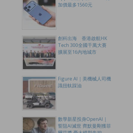
加價最多1560元
創科出海 香港啟航HK
Tech 300全國千萬大賽
擴展至16內地城市
Figure AI｜美機械人司機
識扭軚踩油
數學新星投身OpenAI｜
誓阻AI滅世 齊默曼剛獲菲
爾茲獎 憂大模型失控