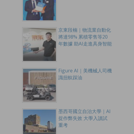
京東段楠｜物流業自動化
將達98% 累積零售等20
年數據 助AI走進具身智能
Figure AI｜美機械人司機
識扭軚踩油
墨西哥國立自治大學｜AI
捉作弊失效 大學入讀試
重考