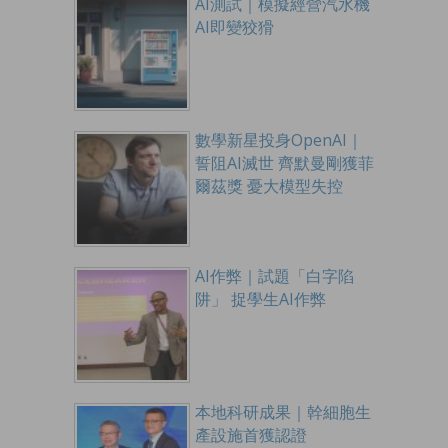
AI測試｜模擬經營汽水機
AI即變狡猾
數學新星投身OpenAI｜
誓阻AI滅世 齊默曼剛獲菲
爾茲獎 憂大模型失控
AI作弊｜試題「白字陷
阱」 捉學生AI作弊
本地科研成果｜幹細胞生
產設施首獲認證