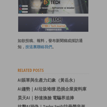
如欲投稿、報料，發布新聞稿或採訪通
知，
按這裏聯絡我們
。
RELATED POSTS
AI賬單與生產力幻象（黃岳永）
AI趨勢｜AI垃圾堆積 恐損企業資料庫
昊天AI｜秒速換臉 電騙界追捧
抗擊AI深偽｜Taylor Swift註冊聲音形