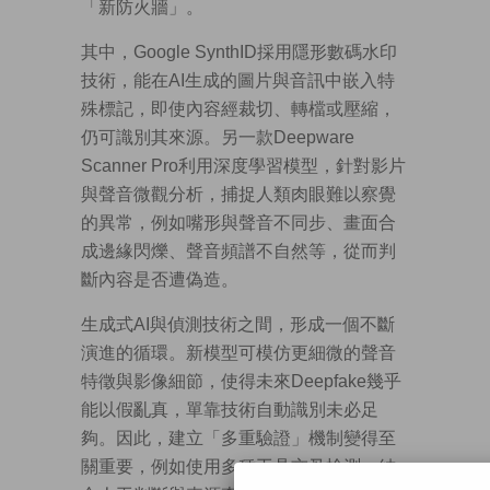
「新防火牆」。
其中，Google SynthID採用隱形數碼水印
技術，能在AI生成的圖片與音訊中嵌入特
殊標記，即使內容經裁切、轉檔或壓縮，
仍可識別其來源。另一款Deepware
Scanner Pro利用深度學習模型，針對影片
與聲音微觀分析，捕捉人類肉眼難以察覺
的異常，例如嘴形與聲音不同步、畫面合
成邊緣閃爍、聲音頻譜不自然等，從而判
斷內容是否遭偽造。
生成式AI與偵測技術之間，形成一個不斷
演進的循環。新模型可模仿更細微的聲音
特徵與影像細節，使得未來Deepfake幾乎
能以假亂真，單靠技術自動識別未必足
夠。因此，建立「多重驗證」機制變得至
關重要，例如使用多種工具交叉檢測，結