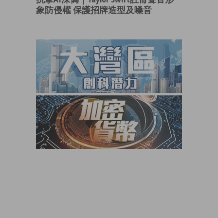
象防侵權 保護招牌造型及嗓音