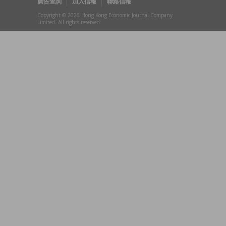
廣告查詢
加入信報
聯絡信報
Copyright © 2026 Hong Kong Economic Journal Company
Limited. All rights reserved.