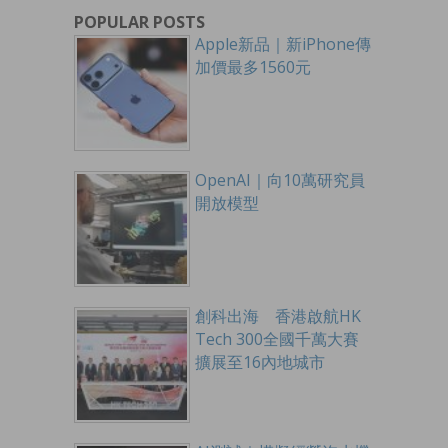
POPULAR POSTS
Apple新品｜新iPhone傳
加價最多1560元
OpenAI｜向10萬研究員
開放模型
創科出海 香港啟航HK
Tech 300全國千萬大賽
擴展至16內地城市