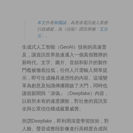
本文
作者
林國誠
，為香港電訊個人業務
行政總裁，為《信報》撰寫專欄「
五次
元
」。
生成式人工智能（GenAI）技術的高速普
及，讓資訊世界急速邁入一個真假難辨的
新時代。文字、圖片、音頻和影片的製作
門檻被徹底拉低，任何人只需輸入簡單提
示，即可生成極具迷惑性的內容。這場變
革為創意及知識傳播開啟了大門，同時也
讓假新聞與「深偽」（Deepfake）內容，
以前所未有的速度擴散，對社會的資訊安
全與公眾信任構成嚴重威脅。
所謂Deepfake，即利用深度學習技術，對
人臉、聲音或整段影像進行高精度合成與