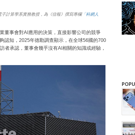
電子計算學系實務教授，為《信報》撰寫專欄
「科網人
企業董事會對AI應用的決策，直接影響公司的競爭
認知，2025年德勤調查顯示，在全球56國的700
訪者承認，董事會幾乎沒有AI相關的知識或經驗，
POPU
成為 EJ Tech 會員
最新資訊（附創業懶人包），直達郵