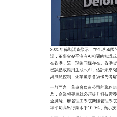
2025年德勤調查顯示，在全球56
認，董事會幾乎沒有AI相關的知識
在香港，這一現象同樣存在。香港貨
已試點或應用生成式AI，估計未來3
與風險控制，企業董事會須優先考慮
一般而言，董事會負責公司的戰略規
及，企業領導層就必須提升科技素養
全風險。麻省理工學院斯隆管理學院
率平均高出行業水平10.9%，顯示