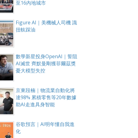
至16內地城市
Figure AI｜美機械人司機 識
扭軚踩油
數學新星投身OpenAI｜誓阻
AI滅世 齊默曼剛獲菲爾茲獎
憂大模型失控
京東段楠｜物流業自動化將
達98% 累積零售等20年數據
助AI走進具身智能
谷歌預言｜AI明年懂自我進
化