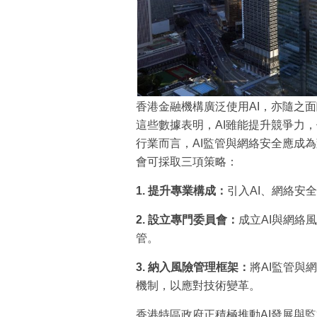
香港金融機構廣泛使用AI，亦隨之
這些數據表明，AI雖能提升競爭力
行業而言，AI監管與網絡安全應成
會可採取三項策略：
1. 提升專業構成：
引入AI、網絡安
2. 設立專門委員會：
成立AI與網絡
管。
3. 納入風險管理框架：
將AI監管與
機制，以應對技術變革。
香港特區政府正積極推動AI發展與