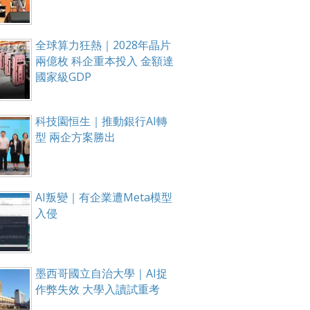
全球算力狂熱｜2028年晶片
兩億枚 科企重本投入 金額達
國家級GDP
科技園恒生｜推動銀行AI轉
型 兩企方案勝出
AI叛變｜有企業遭Meta模型
入侵
墨西哥國立自治大學｜AI捉
作弊失效 大學入讀試重考