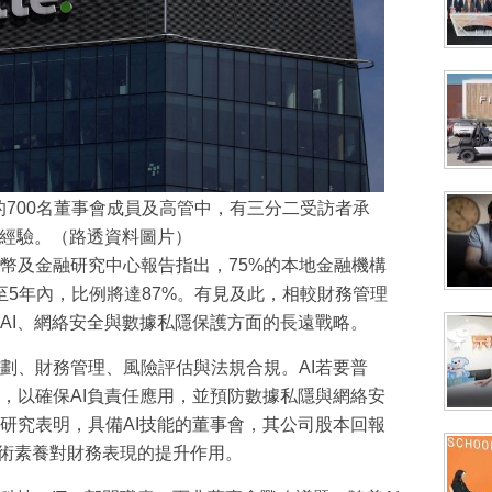
國的700名董事會成員及高管中，有三分二受訪者承
或經驗。（路透資料圖片）
幣及金融研究中心報告指出，75%的本地金融機構
至5年內，比例將達87%。有見及此，相較財務管理
AI、網絡安全與數據私隱保護方面的長遠戰略。
劃、財務管理、風險評估與法規合規。AI若要普
，以確保AI負責任應用，並預防數據私隱與網絡安
研究表明，具備AI技能的董事會，其公司股本回報
技術素養對財務表現的提升作用。