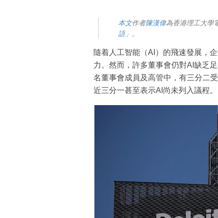
本文
作者
陳漢偉
為香港理工大學
語」
。
隨着人工智能（AI）的飛速發展，
力。然而，許多董事會仍對AI缺乏足夠
名董事會成員及高管中，有三分二受
近三分一甚至表示AI尚未列入議程。