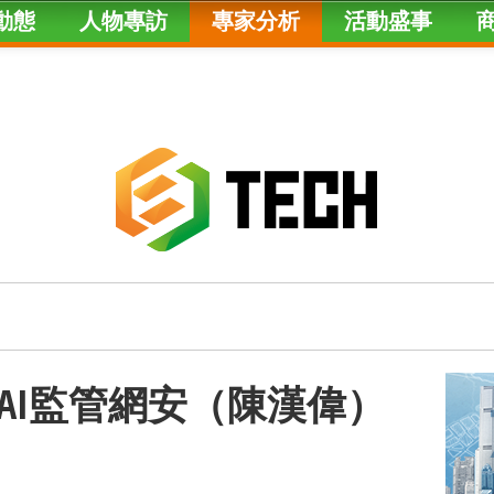
動態
人物專訪
專家分析
活動盛事
AI監管網安（陳漢偉）