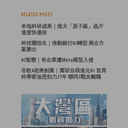
RELATED POSTS
本地科研成果｜港大「原子級」晶片
速度快億倍
科技園恒生｜推動銀行AI轉型 兩企方
案勝出
AI叛變｜有企業遭Meta模型入侵
谷歌4老將創業｜冀研自我進化AI 首席
科學家迪恩効力27年 聯同3戰友離職