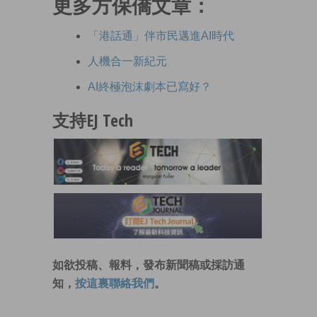
更多方保僑文章：
「港話通」伴市民邁進AI時代
人機合一新紀元
AI終極泡沫劇本已寫好？
支持EJ Tech
如欲投稿、報料，發布新聞稿或採訪通
知，
按這裏聯絡我們
。