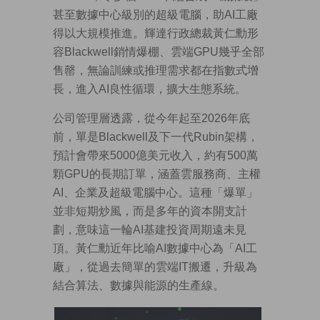
甚至數據中心級別的超級電腦，助AI工廠
得以大規模推進。輝達行政總裁黃仁勳形
容Blackwell銷情爆棚、雲端GPU幾乎全部
售罄，無論訓練或推理需求都在指數式增
長，進入AI良性循環，擴大生態系統。
公司管理層透露，從今年起至2026年底
前，單是Blackwell及下一代Rubin架構，
預計會帶來5000億美元收入，約有500萬
顆GPU的長期訂單，涵蓋雲服務商、主權
AI、企業及超級電腦中心。這種「爆單」
並非短期炒風，而是多年的資本開支計
劃，意味這一輪AI基建投資周期遠未見
頂。黃仁勳近年比喻AI數據中心為「AI工
廠」，從過去簡單的雲端IT搬遷，升級為
結合算法、數據與能源的生產線。