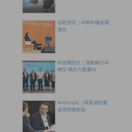
谷歌預言｜AI明年懂自我
進化
科技園恒生｜推動銀行AI
轉型 兩企方案勝出
Anthropic｜阿莫迪怕重
金招得貪財奴