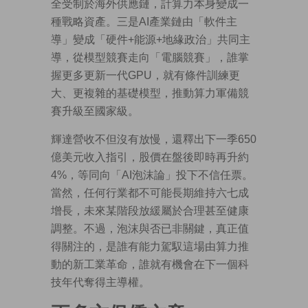
全受制於海外供應鏈，計算力本身變成一
種戰略資產。三是AI產業鏈由「軟件主
導」變成「硬件+能源+地緣政治」共同主
導，從模型競賽走向「電腦競賽」，誰掌
握更多更新一代GPU，就有條件訓練更
大、更複雜的基礎模型，推動算力軍備競
賽升級至國家級。
輝達營收不但沒有放慢，還釋出下一季650
億美元收入指引，股價在盤後即時再升約
4%，等同向「AI泡沫論」投下不信任票。
當然，任何行業都不可能長期維持六七成
增長，未來某階段放緩屬於合理甚至健康
調整。不過，泡沫與否已非關鍵，真正值
得關注的，是誰有能力駕馭這場由算力推
動的新工業革命，誰就有機會在下一個科
技年代奪得主導權。