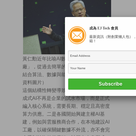
成為 EJ Tech 會員
最新資訊（附創業懶人包）
箱！
黃仁勳近年比喻AI數據中心為「AI工
廠」，從過去簡單的雲端IT搬遷，升級為
結合算法、數據與能源的生產線。（路透
資料圖片）
這個結構性轉變導致多重大影響。一是生
成式AI不再是企業的試水市場，而是正式
編入核心系統，需要長期、穩定且高密度
算力供應。二是各國開始興建主權AI基
建，例如與雲服務商合作，在本地建設AI
工廠，以確保關鍵數據不外流，亦不會完