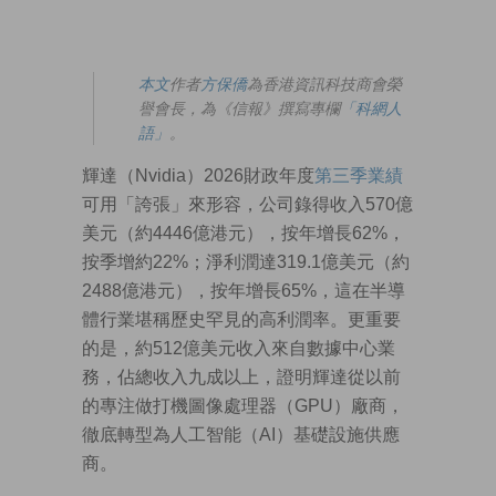
本文
作者
方保僑
為香港資訊科技商會榮
譽會長，為《信報》撰寫專欄
「科網人
語」
。
輝達（Nvidia）2026財政年度
第三季業績
可用「誇張」來形容，公司錄得收入570億
美元（約4446億港元），按年增長62%，
按季增約22%；淨利潤達319.1億美元（約
2488億港元），按年增長65%，這在半導
體行業堪稱歷史罕見的高利潤率。更重要
的是，約512億美元收入來自數據中心業
務，佔總收入九成以上，證明輝達從以前
的專注做打機圖像處理器（GPU）廠商，
徹底轉型為人工智能（AI）基礎設施供應
商。