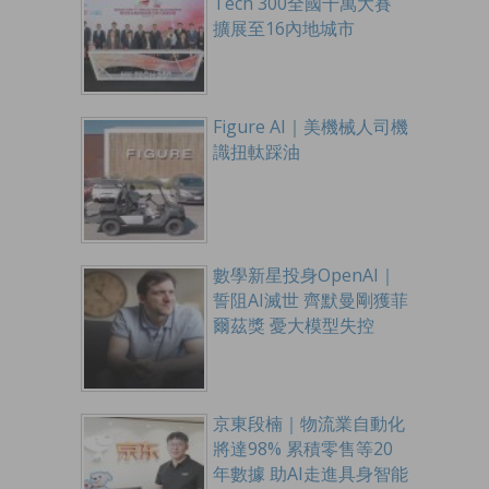
Tech 300全國千萬大賽
擴展至16內地城市
Figure AI｜美機械人司機
識扭軚踩油
數學新星投身OpenAI｜
誓阻AI滅世 齊默曼剛獲菲
爾茲獎 憂大模型失控
京東段楠｜物流業自動化
將達98% 累積零售等20
年數據 助AI走進具身智能