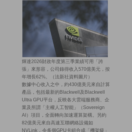
輝達2026財政年度第三季業績可用「誇
張」來形容，公司錄得收入570億美元，按
年增長62%。（法新社資料圖片）
數據中心收入之中，約430億美元來自計算
產品，包括最新的Blackwell及Blackwell
Ultra GPU平台，反映各大雲端服務商、企
業及所謂「主權人工智能」（Sovereign
AI）項目，全面轉向加速運算架構。另約
82億美元來自高速互聯網絡設備如
NVLink，令多個GPU卡組合成「機架級」