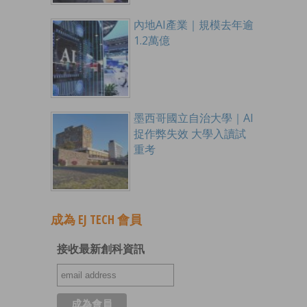
內地AI產業｜規模去年逾
1.2萬億
墨西哥國立自治大學｜AI
捉作弊失效 大學入讀試
重考
成為 EJ TECH 會員
接收最新創科資訊