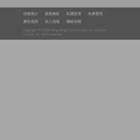
信報簡介
服務條款
私隱政策
免責聲明
廣告查詢
加入信報
聯絡信報
Copyright © 2026 Hong Kong Economic Journal Company
Limited. All rights reserved.