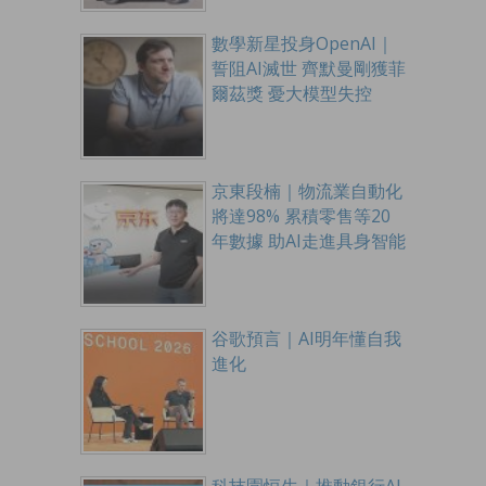
數學新星投身OpenAI｜
誓阻AI滅世 齊默曼剛獲菲
爾茲獎 憂大模型失控
京東段楠｜物流業自動化
將達98% 累積零售等20
年數據 助AI走進具身智能
谷歌預言｜AI明年懂自我
進化