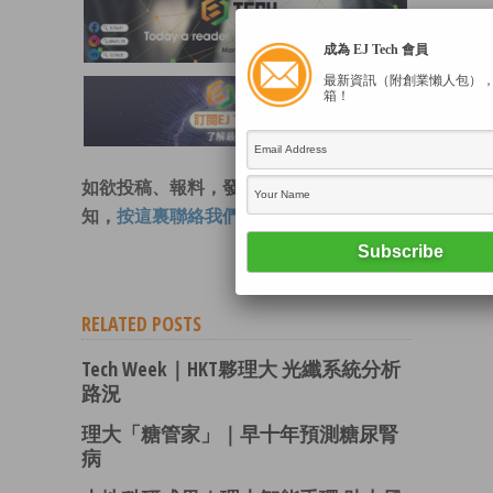
成為 EJ Tech 會員
最新資訊（附創業懶人包）
箱！
如欲投稿、報料，發布新聞稿或採訪通
知，
按這裏聯絡我們
。
RELATED POSTS
Tech Week｜HKT夥理大 光纖系統分析
路況
理大「糖管家」｜早十年預測糖尿腎
病