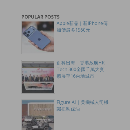
POPULAR POSTS
Apple新品｜新iPhone傳
加價最多1560元
創科出海 香港啟航HK
Tech 300全國千萬大賽
擴展至16內地城市
Figure AI｜美機械人司機
識扭軚踩油