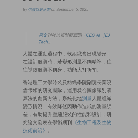
By
信報財經新聞
on September 5, 2025
原文
刊於信報財經新聞「
CEO AI⎹ EJ
Tech
」
人體在運動過程中，軟組織會出現變形；
在設計服裝時，若變形測量不夠精準，往
往導致服裝不稱身，功能大打折扣。
香港理工大學時裝及紡織學院副院長葉曉
雲帶領的研究團隊，運用糅合圖像識別演
算法的創新方法，系統化地
測量
人體組織
變形情況，有效降低因動作造成的測量誤
差，有助提升壓縮服裝的性能和設計；研
究論文發表在學術期刊
《生物工程及生物
技術前沿》
。