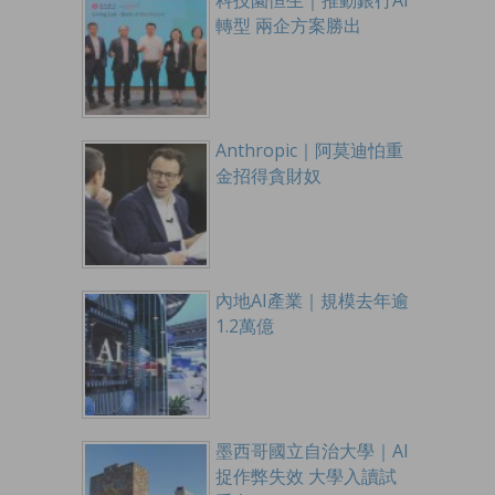
科技園恒生｜推動銀行AI
轉型 兩企方案勝出
Anthropic｜阿莫迪怕重
金招得貪財奴
內地AI產業｜規模去年逾
1.2萬億
墨西哥國立自治大學｜AI
捉作弊失效 大學入讀試