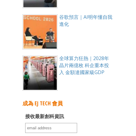
谷歌預言｜AI明年懂自我
進化
全球算力狂熱｜2028年
晶片兩億枚 科企重本投
入 金額達國家級GDP
成為 EJ TECH 會員
接收最新創科資訊