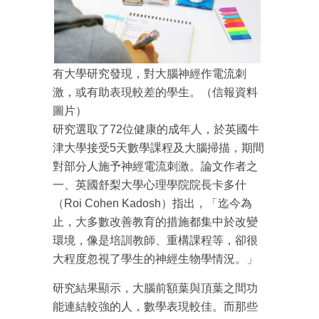
有大學研究發現，對大腦神經作電流刺
激，或有助表現較差的學生。（信報資料
圖片）
研究選取了72位健康的成年人，於英國牛
津大學接受5天數學課程及大腦掃描，期間
對部分人施予神經電流刺激。論文作者之
一、英國舒梨大學心理學院院長卡多什
（Roi Cohen Kadosh）指出，「迄今為
止，大多數改善教育的措施都集中於改變
環境，像是培訓教師、重構課程等，卻很
大程度忽視了學生的神經生物學情況。」
研究結果顯示，大腦前額葉與頂葉之間功
能連結較強的人，數學表現較佳。而那些