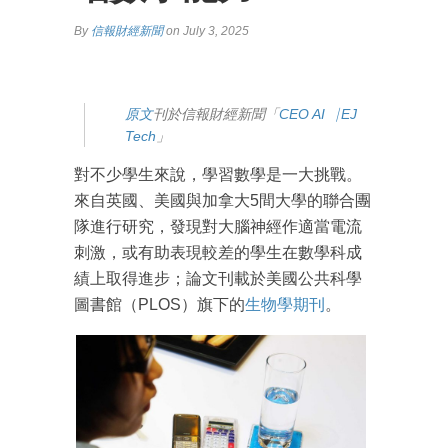
By
信報財經新聞
on July 3, 2025
原文
刊於信報財經新聞「
CEO AI⎹ EJ
Tech
」
對不少學生來說，學習數學是一大挑戰。
來自英國、美國與加拿大5間大學的聯合團
隊進行研究，發現對大腦神經作適當電流
刺激，或有助表現較差的學生在數學科成
績上取得進步；論文刊載於美國公共科學
圖書館（PLOS）旗下的
生物學期刊
。