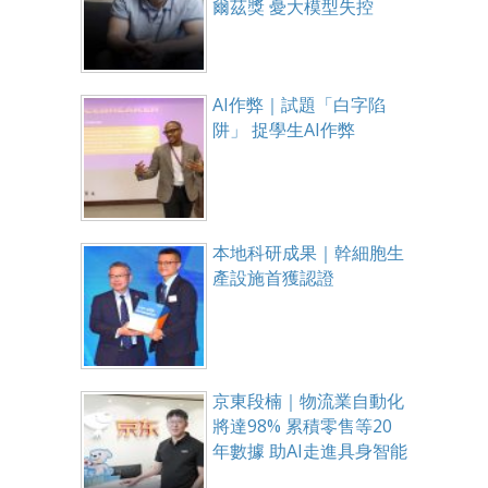
爾茲獎 憂大模型失控
AI作弊｜試題「白字陷
阱」 捉學生AI作弊
本地科研成果｜幹細胞生
產設施首獲認證
京東段楠｜物流業自動化
將達98% 累積零售等20
年數據 助AI走進具身智能