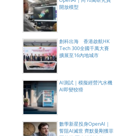
OpenAI｜向10萬研究員
開放模型
創科出海 香港啟航HK
Tech 300全國千萬大賽
擴展至16內地城市
AI測試｜模擬經營汽水機
AI即變狡猾
數學新星投身OpenAI｜
誓阻AI滅世 齊默曼剛獲菲