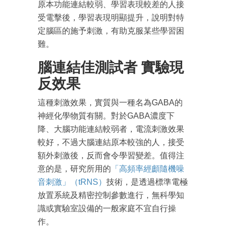
原本功能連結較弱、學習表現較差的人接
受電擊後，學習表現明顯提升，說明對特
定腦區的施予刺激，有助克服某些學習困
難。
成為 EJ Tech 會員
腦連結佳測試者 實驗現
最新資訊（附創業懶人包）
反效果
箱！
這種刺激效果，實質與一種名為GABA的
神經化學物質有關。對於GABA濃度下
降、大腦功能連結較弱者，電流刺激效果
較好，不過大腦連結原本較強的人，接受
額外刺激後，反而會令學習變差。值得注
意的是，研究所用的
「高頻率經顱隨機噪
音刺激」（tRNS）
技術，是透過標準電極
放置系統及精密控制參數進行，無科學知
識或實驗室設備的一般家庭不宜自行操
作。