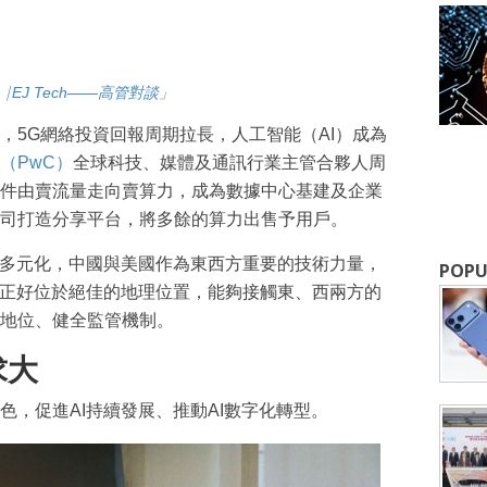
I⎹ EJ Tech——高管對談
」
，5G網絡投資回報周期拉長，人工智能（AI）成為
（PwC）
全球科技、媒體及通訊行業主管合夥人周
件由賣流量走向賣算力，成為數據中心基建及企業
司打造分享平台，將多餘的算力出售予用戶。
呈多元化，中國與美國作為東西方重要的技術力量，
POPU
港正好位於絕佳的地理位置，能夠接觸東、西兩方的
地位、健全監管機制。
成為 EJ Tech 會員
求大
最新資訊（附創業懶人包），直達郵
色，促進AI持續發展、推動AI數字化轉型。