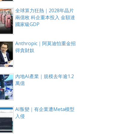
全球算力狂熱｜2028年晶片
兩億枚 科企重本投入 金額達
國家級GDP
Anthropic｜阿莫迪怕重金招
得貪財奴
內地AI產業｜規模去年逾1.2
萬億
AI叛變｜有企業遭Meta模型
入侵