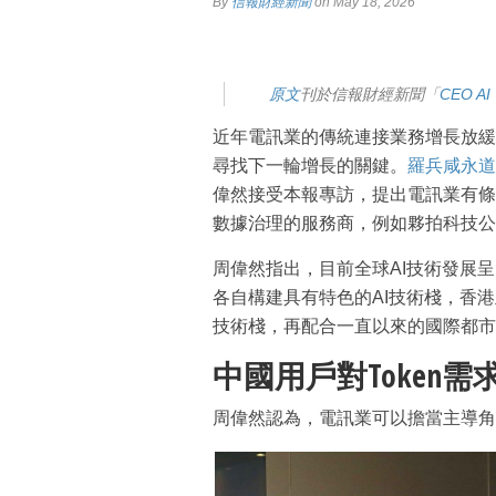
By
信報財經新聞
on May 18, 2026
原文
刊於信報財經新聞「
CEO A
近年電訊業的傳統連接業務增長放緩
尋找下一輪增長的關鍵。
羅兵咸永道
偉然接受本報專訪，提出電訊業有條
數據治理的服務商，例如夥拍科技公
周偉然指出，目前全球AI技術發展
各自構建具有特色的AI技術棧，香
技術棧，再配合一直以來的國際都市
中國用戶對Token需
周偉然認為，電訊業可以擔當主導角