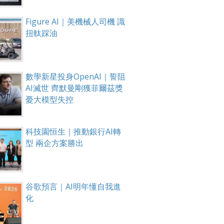
Figure AI｜美機械人司機 識
扭軚踩油
數學新星投身OpenAI｜誓阻
AI滅世 齊默曼剛獲菲爾茲獎
憂大模型失控
科技園恒生｜推動銀行AI轉
型 兩企方案勝出
谷歌預言｜AI明年懂自我進
化