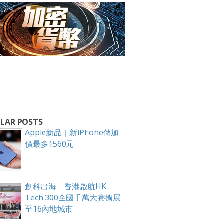
LAR POSTS
Apple新品｜新iPhone傳加
價最多1560元
箱！
創科出海 香港啟航HK
Tech 300全國千萬大賽擴展
至16內地城市