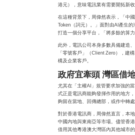
港元），意味電訊業有需要開拓新收
在這種背景下，周偉然表示，「中國
Token（詞元）。」面對由AI產
打造一個分享平台，「將多餘的算力
此外，電訊公司本身多數具備建造、
「零號客戶」（Client Zero
構及企業客戶。
政府宜牽頭 灣區借
尤其在「主權AI」規管要求加強的
式正是電訊商能夠發揮作用的地方，
夠留在當地、回傳總部，或作中轉處
對於香港電訊商，周偉然直言，本地
中國內地與東南亞等市場。儘管香港
借用其他粵港澳大灣區內其他城市的