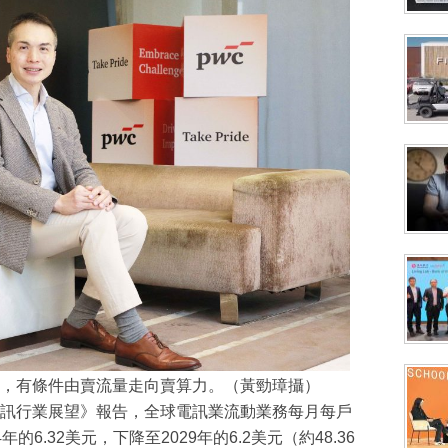
，有條件由賣流量走向賣算力。（黃勁璋攝）
訊行業展望》報告，全球電訊業流動業務每月每戶
的6.32美元，下降至2029年的6.2美元（約48.36