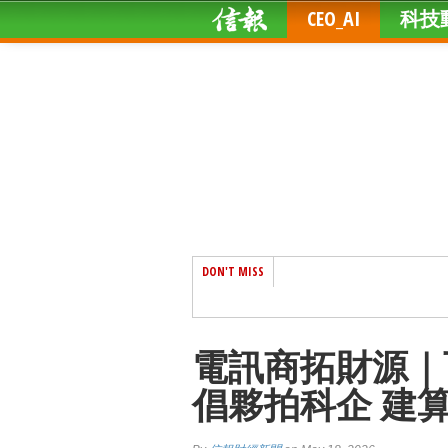
CEO_AI
科技
DON'T MISS
電訊商拓財源｜
倡夥拍科企 建