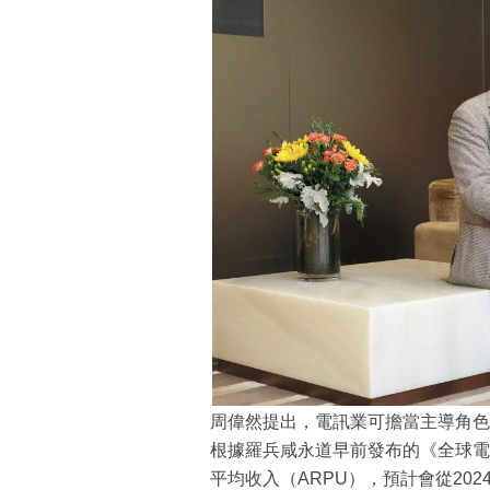
周偉然提出，電訊業可擔當主導角色
根據羅兵咸永道早前發布的《全球電
平均收入（ARPU），預計會從2024年