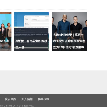
谷歌4老將創業｜冀研自
銀行AI
AI叛變｜有企業遭Meta模
我進化AI 首席科學家迪恩
出
型入侵
効力27年 聯同3戰友離職
廣告查詢
加入信報
聯絡信報
Limited. All rights reserved.