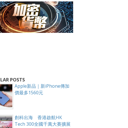
箱！
LAR POSTS
Apple新品｜新iPhone傳加
價最多1560元
創科出海 香港啟航HK
Tech 300全國千萬大賽擴展