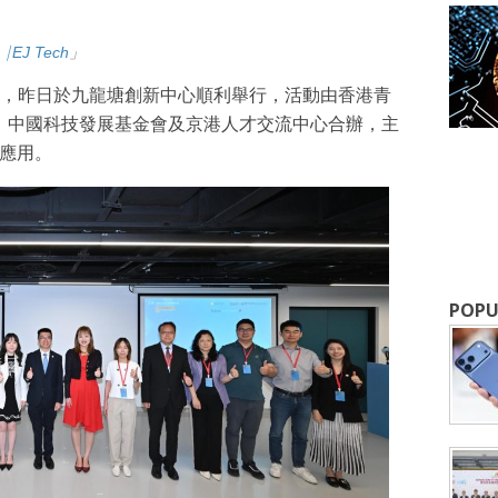
⎹ EJ Tech
」
，昨日於九龍塘創新中心順利舉行，活動由香港青
會、中國科技發展基金會及京港人才交流中心合辦，主
的應用。
成為 EJ Tech 會員
最新資訊（附創業懶人包），直達郵
POPU