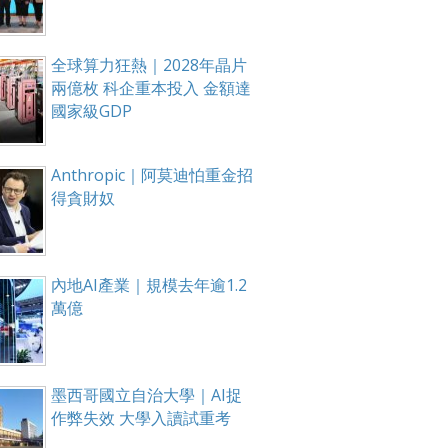
全球算力狂熱｜2028年晶片
兩億枚 科企重本投入 金額達
國家級GDP
Anthropic｜阿莫迪怕重金招
得貪財奴
內地AI產業｜規模去年逾1.2
萬億
墨西哥國立自治大學｜AI捉
作弊失效 大學入讀試重考