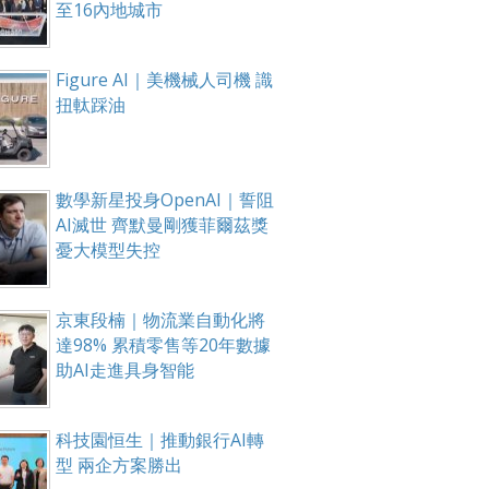
至16內地城市
Figure AI｜美機械人司機 識
扭軚踩油
數學新星投身OpenAI｜誓阻
AI滅世 齊默曼剛獲菲爾茲獎
憂大模型失控
京東段楠｜物流業自動化將
達98% 累積零售等20年數據
助AI走進具身智能
科技園恒生｜推動銀行AI轉
型 兩企方案勝出