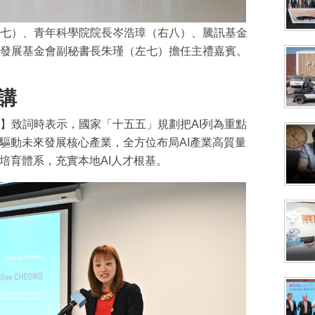
七）、青年科學院院長岑浩璋（右八）、騰訊基金
發展基金會副秘書長朱瑾（左七）擔任主禮嘉賓。
講
】致詞時表示，國家「十五五」規劃把AI列為重點
為驅動未來發展核心產業，全方位布局AI產業高質量
培育體系，充實本地AI人才根基。