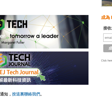
成為 E
接收
Click her
通知，
按這裏聯絡我們
。