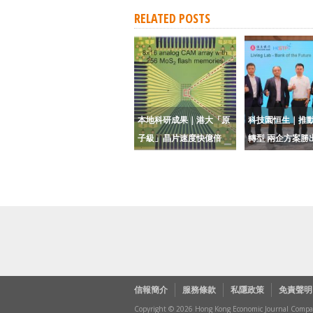
RELATED POSTS
本地科研成果｜港大「原
科技園恒生｜推動
子級」晶片速度快億倍
轉型 兩企方案勝
信報簡介
服務條款
私隱政策
免責聲明
Copyright © 2026 Hong Kong Economic Journal Company 