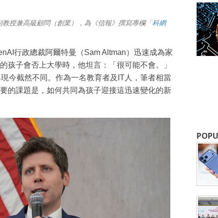
副教授兼高級顧問（創業），為《信報》撰寫專欄「
科網
penAI行政總裁阿爾特曼（Sam Altman）迅速成為家
的孩子會否上大學時，他坦言：「很可能不會。」
與現今截然不同。作為一名教育者及IT人，筆者相當
要的課題是，如何共同為孩子迎接這迅速變化的新
POPU
成為 EJ Tech 會員
最新資訊（附創業懶人包），直達郵