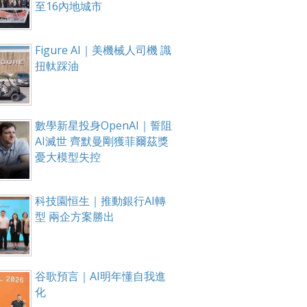
至16內地城市
Figure AI｜美機械人司機 識
扭軚踩油
數學新星投身OpenAI｜誓阻
AI滅世 齊默曼剛獲菲爾茲獎
憂大模型失控
科技園恒生｜推動銀行AI轉
型 兩企方案勝出
谷歌預言｜AI明年懂自我進
化