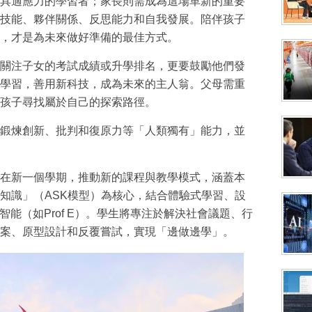
具適應力的學習者；家長則需成為這場革新的重要
技能、夥伴關係、反思能力和自我發展。陪伴孩子
，才是為未來做好準備的最佳方式。
關注子女的考試成績或升學排名，更要鼓勵他們發
學習，善用新科技，成為未來的主人翁。父母需重
孩子尋找屬於自己的探索路徑。
鍛煉創新、批判和復原力等「人類獨有」能力，並
在新一個學期，推動新的課程與教學模式，涵蓋本
知識」（ASK模型）為核心，結合體驗式學習、設
智能（如Prof E）。學生將專注於解決社會議題、行
案、原型設計和反覆嘗試，實現「邊做邊學」。