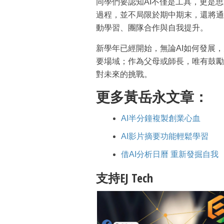
同學們要認知AI不僅是工具，更是
過程，並不局限於期中期末，還將通
動學習、團隊合作與自我提升。
新學年已經開始，無論AI如何發展
要場域；作為父母或師長，唯有鼓勵
對未來的挑戰。
更多黃岳永文章：
AI半分鐘複製創業心血
AI影片摘要功能輕鬆學習
借AI分析日曆 重新發掘自我
支持EJ Tech