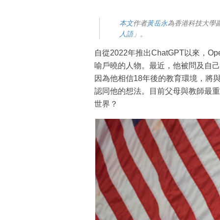
本文
作者
黃岳永
為香港科技大學
人語
」。
自從2022年推出ChatGPT以來，O
喻戶曉的人物。最近，他被問及自己
因為他相信18年後的教育環境，將
認同他的想法。目前父母與教師最重
世界？