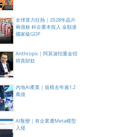
全球算力狂熱｜2028年晶片
兩億枚 科企重本投入 金額達
國家級GDP
Anthropic｜阿莫迪怕重金招
得貪財奴
內地AI產業｜規模去年逾1.2
萬億
AI叛變｜有企業遭Meta模型
入侵