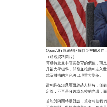
OpenAI行政總裁阿爾特曼被問及
（路透資料圖片）
阿爾特曼並非否認教育的價值，而是
丹福大學輟學，開發並推動AI走入
式及機構的角色將出現重大變革。
當AI將在知識層面超越人類時，僅
定義，不再是分數或名校的光環，而
若能與阿爾特曼對談，筆者相信我們