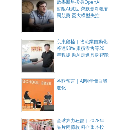
數學新星投身OpenAI｜
誓阻AI滅世 齊默曼剛獲菲
爾茲獎 憂大模型失控
京東段楠｜物流業自動化
將達98% 累積零售等20
年數據 助AI走進具身智能
谷歌預言｜AI明年懂自我
進化
全球算力狂熱｜2028年
晶片兩億枚 科企重本投