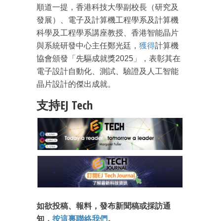
順道一提，香港科技大學副校長（研究及
發展）、電子及計算機工程學系及計算機
科學及工程學系講座教授、香港智能晶片
與系統研發中心主任鄭光廷，
獲得
計算機
協會頒發「先驅成就獎2025」，表彰其在
電子設計自動化、測試、驗證及人工智能
晶片設計的傑出成就。
支持EJ Tech
如欲投稿、報料，發布新聞稿或採訪通
知，
按這裏聯絡我們
。