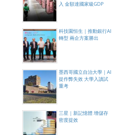
入 金額達國家級GDP
科技園恒生｜推動銀行AI
轉型 兩企方案勝出
墨西哥國立自治大學｜AI
捉作弊失效 大學入讀試
重考
三星｜新記憶體 增儲存
密度提效