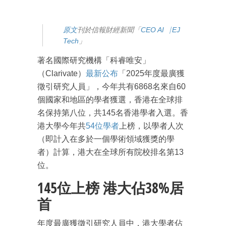
原
文
刊於信報財經新聞「
CEO AI⎹ EJ
Tech
」
著名國際研究機構「科睿唯安」
（Clarivate）
最新公布
「2025年度最廣獲
徵引研究人員」，今年共有6868名來自60
個國家和地區的學者獲選，香港在全球排
名保持第八位，共145名香港學者入選。香
港大學今年共
54位學者
上榜，以學者人次
（即計入在多於一個學術領域獲獎的學
者）計算，港大在全球所有院校排名第13
位。
145位上榜 港大佔38%居
首
成為 EJ Tech 會員
最新資訊（附創業懶人包），直達郵
年度最廣獲徵引研究人員中，港大學者佔