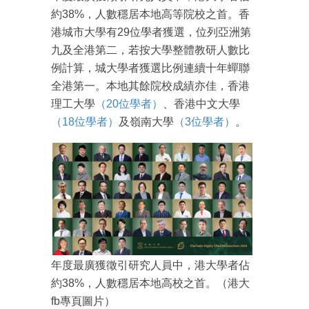
箱！
約38%，人數穩居本地高等院校之首。香
港城市大學有29位學者獲選，位列亞洲第
九及全港第二，若按大學整體教研人數比
例計算，城大學者獲選比例連續十年蟬聯
全港第一。本地其餘院校成績亦佳，香港
理工大學
（20位學者）
、香港中文大學
（18位學者）
及嶺南大學
（3位學者）
。
年度最廣獲徵引研究人員中，港大學者佔
約38%，人數穩居本地高校之首。（港大
fb專頁圖片）