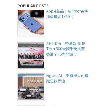
POPULAR POSTS
Apple新品｜新iPhone傳
加價最多1560元
創科出海 香港啟航HK
Tech 300全國千萬大賽
擴展至16內地城市
Figure AI｜美機械人司機
識扭軚踩油