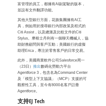
富管理的員工，都擁有AI副駕駛的版本，
並設有文件翻譯功能。
其他大型銀行方面，花旗集團擁有AI工
具，例如用於搜尋銀行內部政策及程式的
Citi Assist，以及總滙及比較文件的Citi
Stylus。摩根士丹利有一個聊天機械人，協
助財務顧問與客戶互動；美國銀行的虛擬
成為 EJ Tech 會員
助理Erica，專注於零售客戶的日常交易。
最新資訊（附創業懶人包）
箱！
此外，美國商業軟件公司Salesforce周一
（23日）
推出
數碼化勞動力平台
Agentforce 3，包含名為Command Center
及「模型上下文協議」（MCP）支援的可
觀察性工具，至今有8000名客戶註冊
Agentforce。
支持EJ Tech