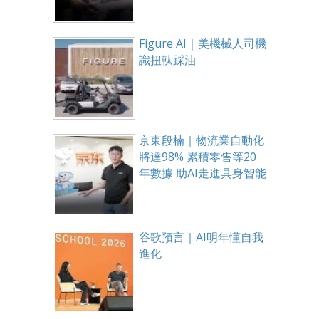
Figure AI｜美機械人司機
識扭軚踩油
京東段楠｜物流業自動化
將達98% 累積零售等20
年數據 助AI走進具身智能
谷歌預言｜AI明年懂自我
進化