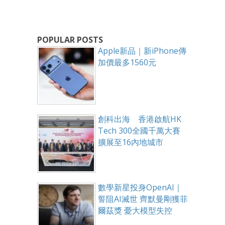
POPULAR POSTS
Apple新品｜新iPhone傳
加價最多1560元
創科出海 香港啟航HK
Tech 300全國千萬大賽
擴展至16內地城市
數學新星投身OpenAI｜
誓阻AI滅世 齊默曼剛獲菲
爾茲獎 憂大模型失控