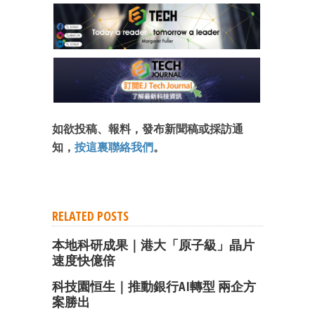
如欲投稿、報料，發布新聞稿或採訪通
知，
按這裏聯絡我們
。
RELATED POSTS
本地科研成果｜港大「原子級」晶片
速度快億倍
科技園恒生｜推動銀行AI轉型 兩企方
案勝出