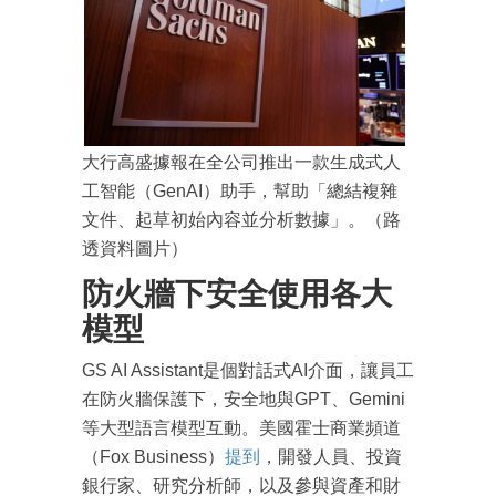
大行高盛據報在全公司推出一款生成式人
工智能（GenAI）助手，幫助「總結複雜
文件、起草初始內容並分析數據」。（路
透資料圖片）
防火牆下安全使用各大
模型
GS AI Assistant是個對話式AI介面，讓員工
在防火牆保護下，安全地與GPT、Gemini
等大型語言模型互動。美國霍士商業頻道
（Fox Business）
提到
，開發人員、投資
銀行家、研究分析師，以及參與資產和財