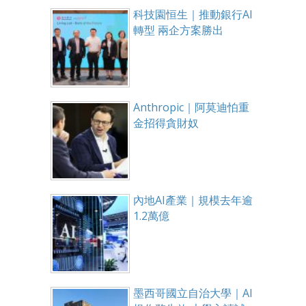
科技園恒生｜推動銀行AI
轉型 兩企方案勝出
Anthropic｜阿莫迪怕重
金招得貪財奴
內地AI產業｜規模去年逾
1.2萬億
墨西哥國立自治大學｜AI