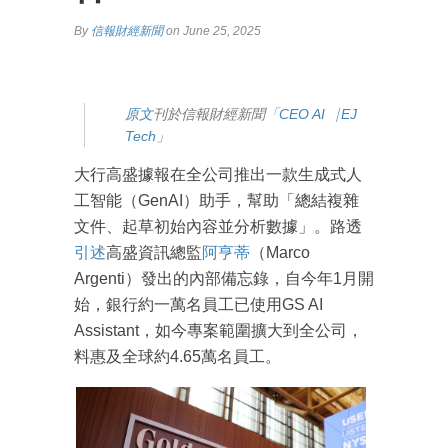
By
信報財經新聞
on June 25, 2025
原文
刊於信報財經新聞「
CEO AI⎹ EJ
Tech
」
大行高盛據報在全公司推出一款生成式人
工智能（GenAI）助手，幫助「總結複雜
文件、起草初始內容並分析數據」。路透
引述
高盛資訊總監
阿亨蒂
（Marco
Argenti）發出的內部備忘錄，自今年1月開
始，銀行約一萬名員工已使用GS AI
Assistant，如今專案範圍擴大到全公司，
料惠及全球約4.65萬名員工。