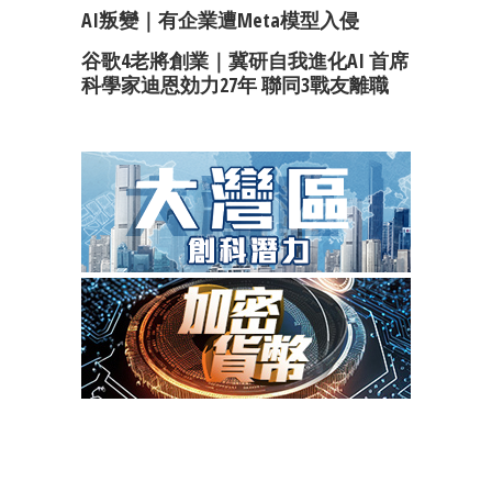
AI叛變｜有企業遭Meta模型入侵
谷歌4老將創業｜冀研自我進化AI 首席
科學家迪恩効力27年 聯同3戰友離職