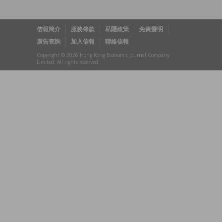
信報簡介
服務條款
私隱政策
免責聲明
廣告查詢
加入信報
聯絡信報
Copyright © 2026 Hong Kong Economic Journal Company
Limited. All rights reserved.