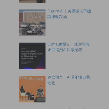
Figure AI｜美機械人司機
識扭軚踩油
Sumsub報告｜僅36%港
企可追溯AI決策紀錄
谷歌預言｜AI明年懂自我
進化