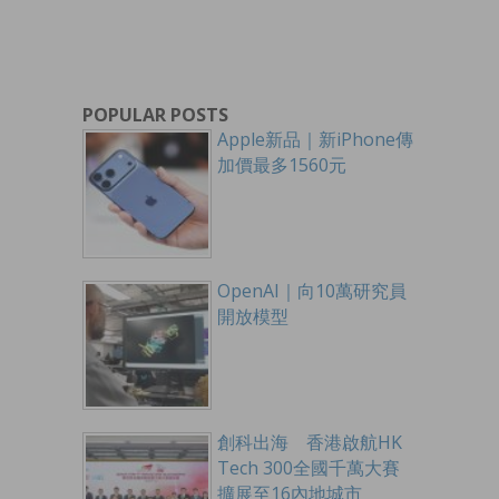
POPULAR POSTS
Apple新品｜新iPhone傳
加價最多1560元
OpenAI｜向10萬研究員
開放模型
創科出海 香港啟航HK
Tech 300全國千萬大賽
擴展至16內地城市