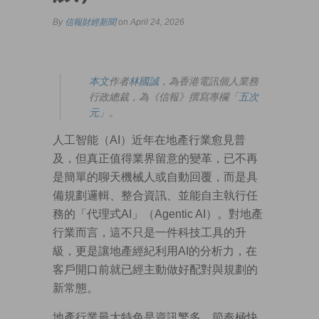
By
信報財經新聞
on April 24, 2026
本文
作者
林國誠
，為香港電訊個人業務
行政總裁，為《信報》撰寫專欄「
五次
元
」。
人工智能（AI）近年在地產行業愈見普
及，但真正值得業界留意的變革，已不再
是簡單的聊天機械人或自動回覆，而是具
備規劃邏輯、整合資訊、並能自主執行任
務的「代理式AI」（Agentic AI）。對地產
行業而言，這不只是一件科技工具的升
級，更是讓地產經紀利用AI的分析力，在
客戶開口前就已經主動做好配對與規劃的
新常態。
地產行業最大特色是資訊繁多、節奏極快