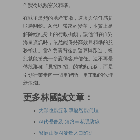
作變得既頻密又精準。
在競爭激烈的地產市場，速度與信任感是
取勝關鍵。AI代理帶來的變革，本質上是
解除經紀身上的行政枷鎖，讓他們在面對
海量資訊時，依然能保持高效且精準的服
務輸出。當AI負責背後的運算與跟進，經
紀就能搶先一步贏得客戶信任。這不再是
傳統那種「見招拆招」的被動服務，而是
引領行業走向一個更智能、更主動的代理
新浪潮。
更多林國誠文章：
大眾也能定制專屬智能代理
AI代理普及 須築牢私隱防線
警惕山寨AI流量入口陷阱