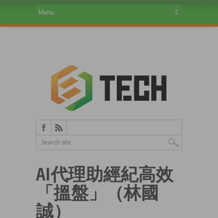
AI代理助經紀高效
「搵盤」（林國
誠）