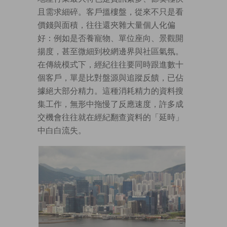
且需求細碎。客戶搵樓盤，從來不只是看
價錢與面積，往往還夾雜大量個人化偏
好：例如是否養寵物、單位座向、景觀開
揚度，甚至微細到校網邊界與社區氣氛。
在傳統模式下，經紀往往要同時跟進數十
個客戶，單是比對盤源與追蹤反饋，已佔
據絕大部分精力。這種消耗精力的資料搜
集工作，無形中拖慢了反應速度，許多成
交機會往往就在經紀翻查資料的「延時」
中白白流失。