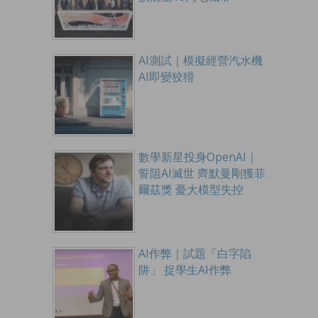
AI測試｜模擬經營汽水機
AI即變狡猾
數學新星投身OpenAI｜
誓阻AI滅世 齊默曼剛獲菲
爾茲獎 憂大模型失控
AI作弊｜試題「白字陷
阱」 捉學生AI作弊