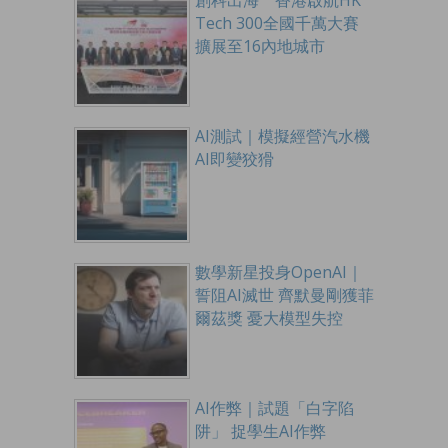
創科出海 香港啟航HK
Tech 300全國千萬大賽
擴展至16內地城市
AI測試｜模擬經營汽水機
AI即變狡猾
數學新星投身OpenAI｜
誓阻AI滅世 齊默曼剛獲菲
爾茲獎 憂大模型失控
AI作弊｜試題「白字陷
阱」 捉學生AI作弊