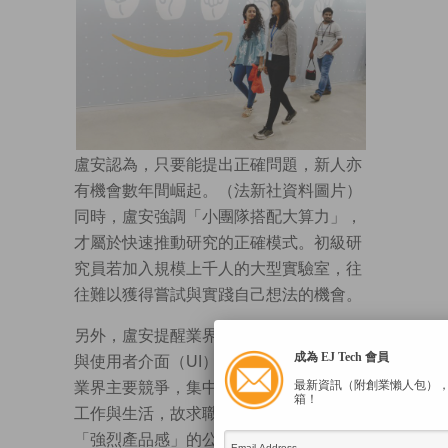
盧安認為，只要能提出正確問題，新人亦
有機會數年間崛起。（法新社資料圖片）
同時，盧安強調「小團隊搭配大算力」，
才屬於快速推動研究的正確模式。初級研
究員若加入規模上千人的大型實驗室，往
往難以獲得嘗試與實踐自己想法的機會。
另外，盧安提醒業界，不宜低估產品設計
成為 EJ Tech 會員
與使用者介面（UI）的重要性。接下來的
最新資訊（附創業懶人包）
業界主要競爭，集中於如何影響人類日常
箱！
工作與生活，故求職者最好選擇那些具
「強烈產品感」的公司。