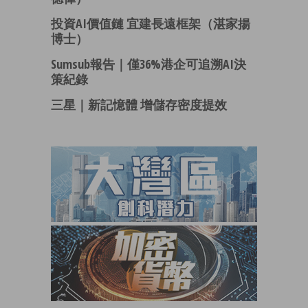
投資AI價值鏈 宜建長遠框架（湛家揚
博士）
Sumsub報告｜僅36%港企可追溯AI決
策紀錄
三星｜新記憶體 增儲存密度提效