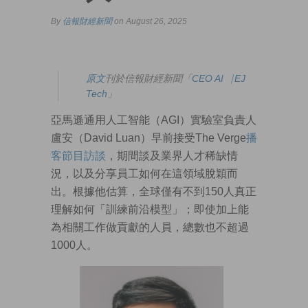
By
信報財經新聞
on August 26, 2025
原文
刊於信報財經新聞「
CEO AI⎹ EJ
Tech
」
亞馬遜通用人工智能（AGI）實驗室負責人
盧安（David Luan）早前接受The Verge
播
客節目訪談
，期間談及業界人才稀缺情
況，以及分享員工如何在這領域脫穎而
出。根據他估算，全球僅有不到150人真正
理解如何「訓練前沿模型」；即使加上能
為相關工作做貢獻的人員，總數也不超過
1000人。