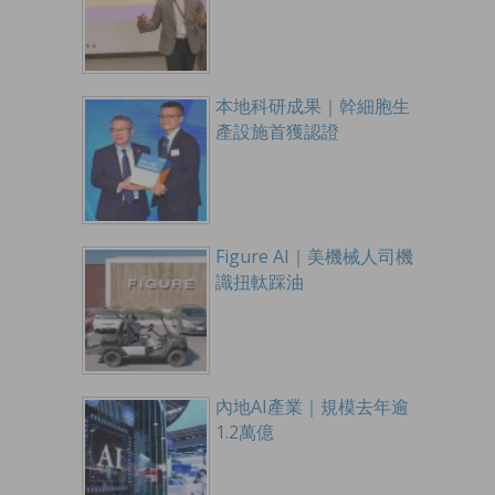
本地科研成果｜幹細胞生
產設施首獲認證
Figure AI｜美機械人司機
識扭軚踩油
內地AI產業｜規模去年逾
1.2萬億