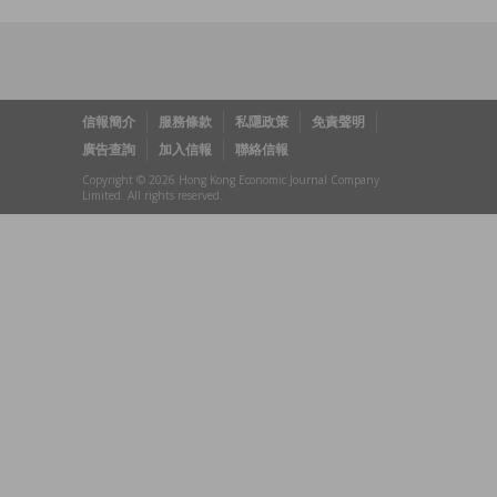
信報簡介
服務條款
私隱政策
免責聲明
廣告查詢
加入信報
聯絡信報
Copyright © 2026 Hong Kong Economic Journal Company
Limited. All rights reserved.