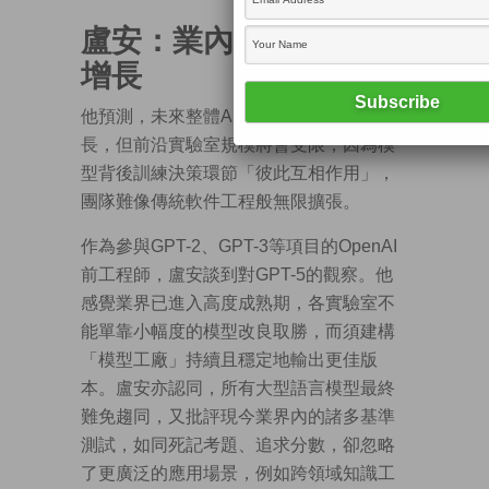
盧安：業內人才市場續
增長
他預測，未來整體AI人才市場仍將持續增
長，但前沿實驗室規模將會受限，因為模
型背後訓練決策環節「彼此互相作用」，
團隊難像傳統軟件工程般無限擴張。
作為參與GPT-2、GPT-3等項目的OpenAI
前工程師，盧安談到對GPT-5的觀察。他
感覺業界已進入高度成熟期，各實驗室不
能單靠小幅度的模型改良取勝，而須建構
「模型工廠」持續且穩定地輸出更佳版
本。盧安亦認同，所有大型語言模型最終
難免趨同，又批評現今業界內的諸多基準
測試，如同死記考題、追求分數，卻忽略
了更廣泛的應用場景，例如跨領域知識工