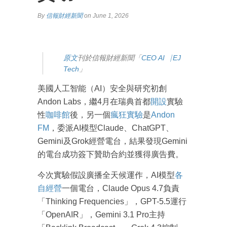
By
信報財經新聞
on June 1, 2026
原文
刊於信報財經新聞「
CEO AI⎹ EJ
Tech
」
美國人工智能（AI）安全與研究初創
Andon Labs，繼4月在瑞典首都
開設
實驗
性
咖啡館
後，另一個
瘋狂實驗
是
Andon
FM
，委派AI模型Claude、ChatGPT、
Gemini及Grok經營電台，結果發現Gemini
的電台成功簽下贊助合約並獲得廣告費。
今次實驗假設廣播全天候運作，AI模型
各
自經營
一個電台，Claude Opus 4.7負責
「Thinking Frequencies」，GPT-5.5運行
「OpenAIR」，Gemini 3.1 Pro主持