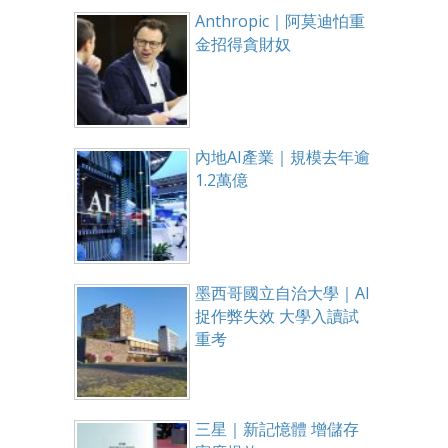
Anthropic｜阿莫迪怕重
金招得貪財奴
內地AI產業｜規模去年逾
1.2萬億
墨西哥國立自治大學｜AI
捉作弊失效 大學入讀試
重考
三星｜新記憶體 增儲存