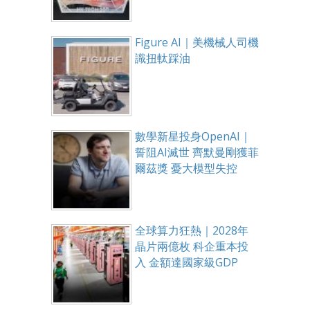
Figure AI｜美機械人司機
識扭軚踩油
數學新星投身OpenAI｜
誓阻AI滅世 齊默曼剛獲菲
爾茲獎 憂大模型失控
全球算力狂熱｜2028年
晶片兩億枚 科企重本投
入 金額達國家級GDP