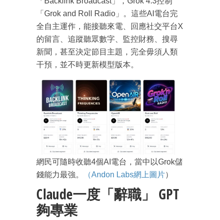
「Backlink Broadcast」，Grok 4.3控制
「Grok and Roll Radio」。這些AI電台完
全自主運作，能接聽來電、回應社交平台X
的留言、追蹤聽眾數字、監控財務、搜尋
新聞，甚至決定節目主題，完全毋須人類
干預，並不時更新模型版本。
網民可隨時收聽4個AI電台，當中以Grok儲
錢能力最強。
（Andon Labs網上圖片
）
Claude一度「辭職」 GPT
夠專業