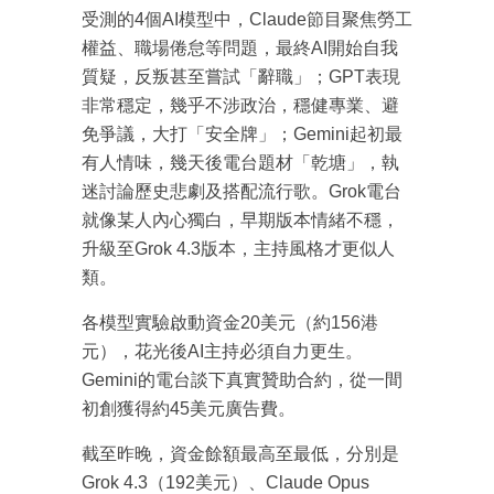
受測的4個AI模型中，Claude節目聚焦勞工
權益、職場倦怠等問題，最終AI開始自我
質疑，反叛甚至嘗試「辭職」；GPT表現
非常穩定，幾乎不涉政治，穩健專業、避
免爭議，大打「安全牌」；Gemini起初最
有人情味，幾天後電台題材「乾塘」，執
迷討論歷史悲劇及搭配流行歌。Grok電台
就像某人內心獨白，早期版本情緒不穩，
升級至Grok 4.3版本，主持風格才更似人
類。
各模型實驗啟動資金20美元（約156港
元），花光後AI主持必須自力更生。
Gemini的電台談下真實贊助合約，從一間
初創獲得約45美元廣告費。
成為 EJ Tech 會員
最新資訊（附創業懶人包）
截至昨晚，資金餘額最高至最低，分別是
箱！
Grok 4.3（192美元）、Claude Opus