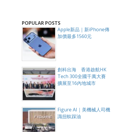
POPULAR POSTS
Apple新品｜新iPhone傳
加價最多1560元
創科出海 香港啟航HK
Tech 300全國千萬大賽
擴展至16內地城市
Figure AI｜美機械人司機
識扭軚踩油