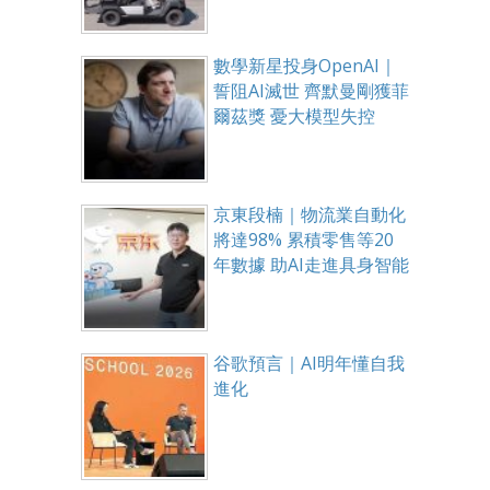
數學新星投身OpenAI｜
誓阻AI滅世 齊默曼剛獲菲
爾茲獎 憂大模型失控
京東段楠｜物流業自動化
將達98% 累積零售等20
年數據 助AI走進具身智能
谷歌預言｜AI明年懂自我
進化