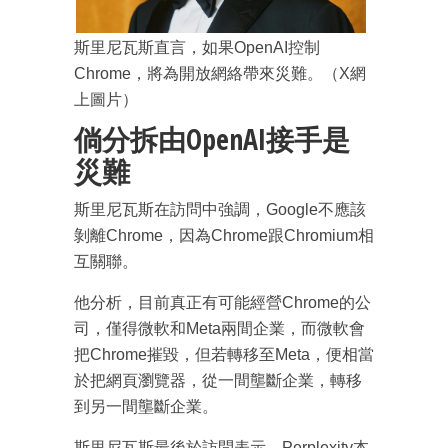
斯里尼瓦斯直言，如果OpenAI控制
Chrome，將為開放網絡帶來災難。（X網
上圖片）
倘分拆由OpenAI接手是
災難
斯里尼瓦斯在訪問中強調，Google不應該
剝離Chrome，因為Chrome跟Chromium相
互關聯。
他分析，目前真正有可能經營Chrome的公
司，僅得微軟和Meta兩間企業，而微軟會
成為 EJ Tech 會員
把Chrome摧毀，但若轉移至Meta，便相當
最新資訊（附創業懶人包）
箱！
於把網頁瀏覽器，從一間壟斷企業，轉移
到另一間壟斷企業。
斯里尼瓦斯最後於訪問表示，Perplexity本