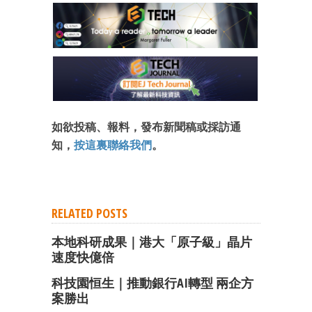
如欲投稿、報料，發布新聞稿或採訪通
知，
按這裏聯絡我們
。
RELATED POSTS
本地科研成果｜港大「原子級」晶片
速度快億倍
科技園恒生｜推動銀行AI轉型 兩企方
案勝出