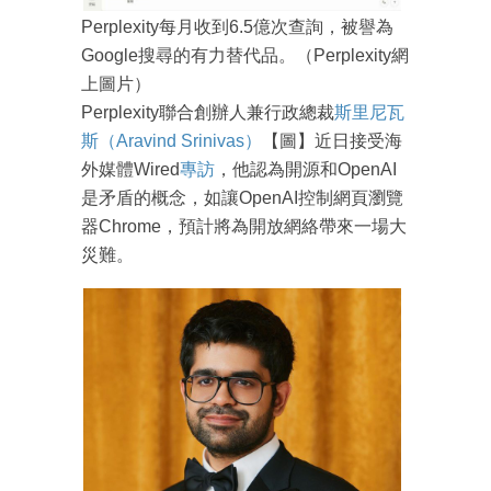
Perplexity每月收到6.5億次查詢，被譽為
Google搜尋的有力替代品。（Perplexity網
上圖片）
Perplexity聯合創辦人兼行政總裁
斯里尼瓦
斯（Aravind Srinivas）
【圖】近日接受海
外媒體Wired
專訪
，他認為開源和OpenAI
是矛盾的概念，如讓OpenAI控制網頁瀏覽
器Chrome，預計將為開放網絡帶來一場大
災難。