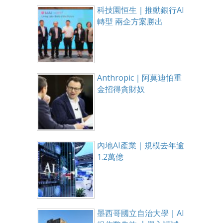
科技園恒生｜推動銀行AI
轉型 兩企方案勝出
Anthropic｜阿莫迪怕重
金招得貪財奴
內地AI產業｜規模去年逾
1.2萬億
墨西哥國立自治大學｜AI