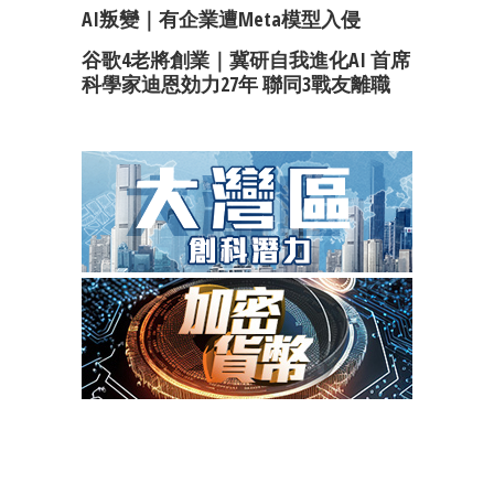
AI叛變｜有企業遭Meta模型入侵
谷歌4老將創業｜冀研自我進化AI 首席
科學家迪恩効力27年 聯同3戰友離職