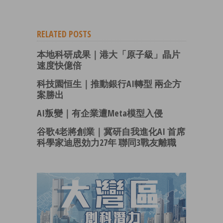
RELATED POSTS
本地科研成果｜港大「原子級」晶片
速度快億倍
科技園恒生｜推動銀行AI轉型 兩企方
案勝出
AI叛變｜有企業遭Meta模型入侵
谷歌4老將創業｜冀研自我進化AI 首席
科學家迪恩効力27年 聯同3戰友離職