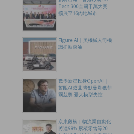
Tech 300全國千萬大賽
擴展至16內地城市
Figure AI｜美機械人司機
識扭軚踩油
數學新星投身OpenAI｜
誓阻AI滅世 齊默曼剛獲菲
爾茲獎 憂大模型失控
京東段楠｜物流業自動化
將達98% 累積零售等20