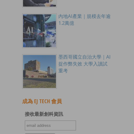
內地AI產業｜規模去年逾
1.2萬億
墨西哥國立自治大學｜AI
捉作弊失效 大學入讀試
重考
成為 EJ TECH 會員
接收最新創科資訊