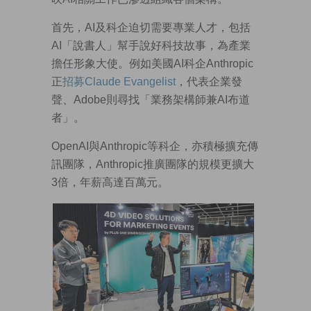
首先，AI及科企迫切需要專業人才，包括
AI「說書人」幫手說好科技故事，為產業
擔任形象大使。例如美國AI科企Anthropic
正
招募Claude Evangelist
，代表企業發
聲、Adobe則尋找「業務架構師兼AI布道
者」。
OpenAI與Anthropic等科企，亦積極擴充傳
訊團隊，Anthropic推廣團隊的規模更擴大
3倍，年薪高達百萬元。