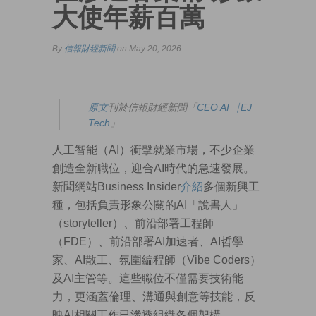
大使年薪百萬
By
信報財經新聞
on May 20, 2026
原文
刊於信報財經新聞「
CEO AI⎹ EJ
Tech
」
人工智能（AI）衝擊就業市場，不少企業
創造全新職位，迎合AI時代的急速發展。
新聞網站Business Insider
介紹
多個新興工
種，包括負責形象公關的AI「說書人」
（storyteller）、前沿部署工程師
（FDE）、前沿部署AI加速者、AI哲學
家、AI散工、氛圍編程師（Vibe Coders）
及AI主管等。這些職位不僅需要技術能
力，更涵蓋倫理、溝通與創意等技能，反
映AI相關工作已滲透組織各個架構。