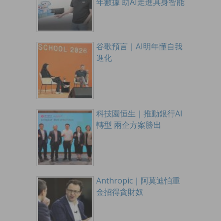
年數據 助AI走進具身智能
谷歌預言｜AI明年懂自我
進化
科技園恒生｜推動銀行AI
轉型 兩企方案勝出
Anthropic｜阿莫迪怕重
金招得貪財奴