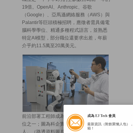
19倍。OpenAI、Anthropic、谷歌
（Google）、亞馬遜網絡服務（AWS）與
Palantir等巨頭積極招聘，應徵者需具備電
腦科學學位、精通多種程式語言，並熟悉
特定AI模型，部分職位還要求出差，年薪
介乎約11.5萬至20萬美元。
成為 EJ Tech 會員
前沿部署工程師成為近年最炙手可熱的職
位之一；圖為科企實驗室人員操作機械
最新資訊（附創業懶人包）
箱！
人。（路透資料圖片）