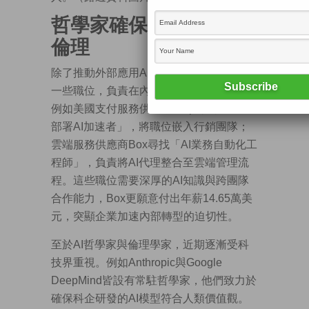
哲學家確保模型符人類
倫理
除了推動外部應用AI的FDE，有企業開設
一些職位，負責在內部鼓勵同事善用AI。
例如美國支付服務供應商Stripe招聘「前沿
部署AI加速者」，將職位嵌入行銷團隊；
雲端服務供應商Box尋找「AI業務自動化工
程師」，負責將AI代理整合至雲端管理流
程。這些職位需要深厚的AI知識與跨團隊
合作能力，Box更願意付出年薪14.65萬美
元，突顯企業加速內部轉型的迫切性。
至於AI哲學家與倫理學家，近期逐漸受科
技界重視。例如Anthropic與Google
DeepMind皆設有常駐哲學家，他們致力於
確保科企研發的AI模型符合人類價值觀。