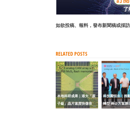
如欲投稿、報料，發布新聞稿或採訪
RELATED POSTS
本地科研成果｜港大「原
科技園恒生｜推動
子級」晶片速度快億倍
轉型 兩企方案勝