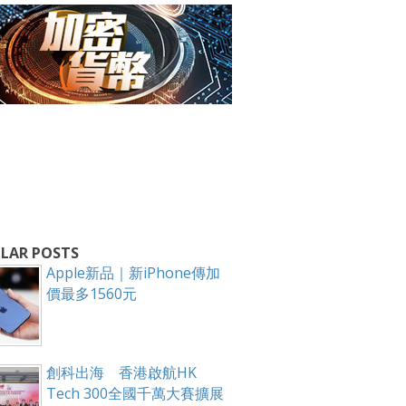
箱！
LAR POSTS
Apple新品｜新iPhone傳加
價最多1560元
創科出海 香港啟航HK
Tech 300全國千萬大賽擴展