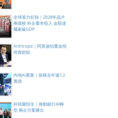
全球算力狂熱｜2028年晶片
兩億枚 科企重本投入 金額達
國家級GDP
Anthropic｜阿莫迪怕重金招
得貪財奴
內地AI產業｜規模去年逾1.2
萬億
科技園恒生｜推動銀行AI轉
型 兩企方案勝出