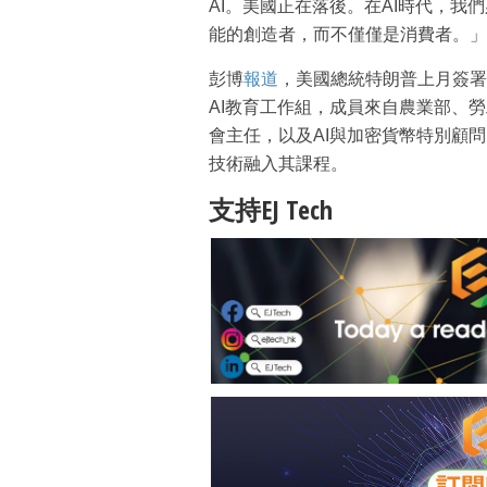
AI。美國正在落後。在AI時代，我
能的創造者，而不僅僅是消費者。」
彭博
報道
，美國總統特朗普上月簽署
AI教育工作組，成員來自農業部、
會主任，以及AI與加密貨幣特別顧
技術融入其課程。
支持EJ Tech