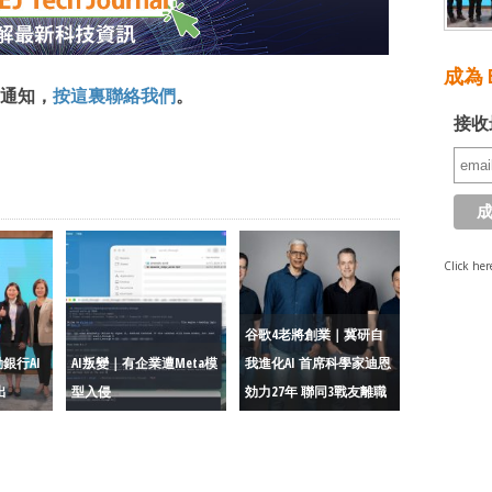
成為 E
通知，
按這裏聯絡我們
。
接收
Click her
谷歌4老將創業｜冀研自
銀行AI
AI叛變｜有企業遭Meta模
我進化AI 首席科學家迪恩
出
型入侵
効力27年 聯同3戰友離職