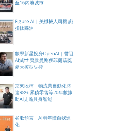
至16內地城市
Figure AI｜美機械人司機 識
扭軚踩油
數學新星投身OpenAI｜誓阻
AI滅世 齊默曼剛獲菲爾茲獎
憂大模型失控
京東段楠｜物流業自動化將
達98% 累積零售等20年數據
助AI走進具身智能
谷歌預言｜AI明年懂自我進
化