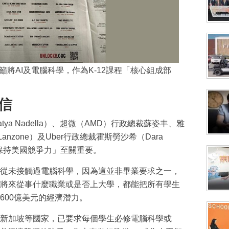
籲將AI及電腦科學，作為K-12課程「核心組成部
信
ya Nadella）、超微（AMD）行政總裁蘇姿丰、雅
Lanzone）及Uber行政總裁霍斯勞沙希（Dara
對「保持美國競爭力」至關重要。
從未接觸過電腦科學，因為這並非畢業要求之一，
將來從事什麼職業或是否上大學，都能把所有學生
600億美元的經濟潛力。
新加坡等國家，已要求每個學生必修電腦科學或