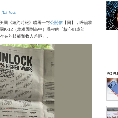
⎹ EJ Tech
」
成為 EJ Tech 會員
在美國《紐約時報》聯署一封
公開信
【圖】，呼籲將
國K-12（幼稚園到高中）課程的「核心組成部
存在的技能和收入差距」。
最新資訊（附創業懶人包），直達郵
POPU