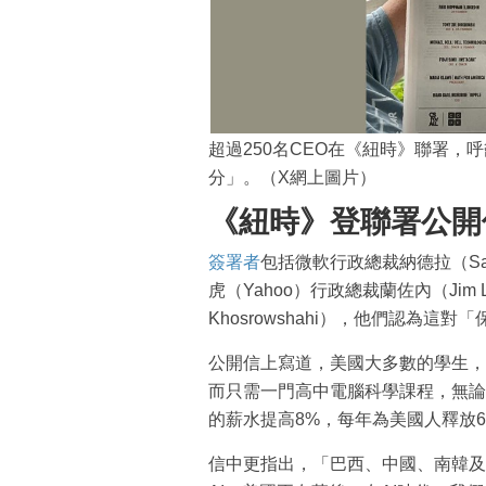
超過250名CEO在《紐時》聯署，呼
分」。（X網上圖片）
《紐時》登聯署公開
簽署者
包括微軟行政總裁納德拉（Sat
虎（Yahoo）行政總裁蘭佐內（Jim 
Khosrowshahi），他們認為這
公開信上寫道，美國大多數的學生，
而只需一門高中電腦科學課程，無論
的薪水提高8%，每年為美國人釋放6
信中更指出，「巴西、中國、南韓及