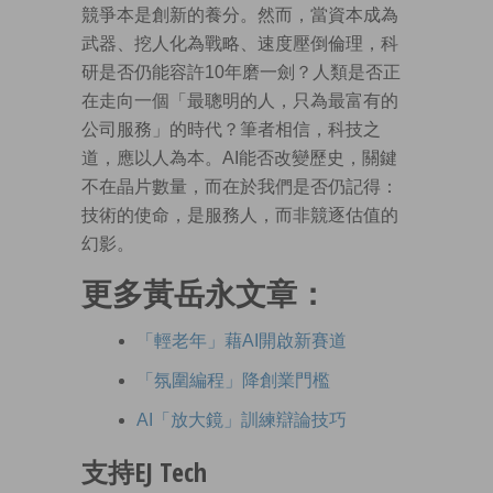
競爭本是創新的養分。然而，當資本成為
武器、挖人化為戰略、速度壓倒倫理，科
研是否仍能容許10年磨一劍？人類是否正
在走向一個「最聰明的人，只為最富有的
公司服務」的時代？筆者相信，科技之
道，應以人為本。AI能否改變歷史，關鍵
不在晶片數量，而在於我們是否仍記得：
技術的使命，是服務人，而非競逐估值的
幻影。
更多黃岳永文章：
「輕老年」藉AI開啟新賽道
「氛圍編程」降創業門檻
AI「放大鏡」訓練辯論技巧
支持EJ Tech