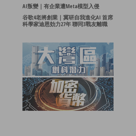
AI叛變｜有企業遭Meta模型入侵
谷歌4老將創業｜冀研自我進化AI 首席
科學家迪恩効力27年 聯同3戰友離職