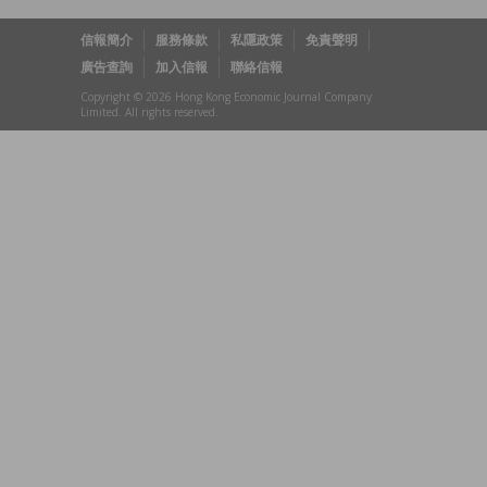
信報簡介
服務條款
私隱政策
免責聲明
廣告查詢
加入信報
聯絡信報
Copyright © 2026 Hong Kong Economic Journal Company
Limited. All rights reserved.