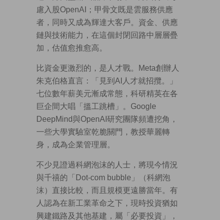
慮入股OpenAI；甲骨文既是雲服務供應
者，同時又成為輝達大客戶。資金、供應
鏈與技術能力，在這個封閉回路中層層疊
加，估值愈推愈高。
比資金更激烈的，是人才戰。Meta創辦人
朱克伯格直言：「見到AI人才就招攬。」
七位數年薪美元漸成常態，科研精英在各
巨企間大唱「搵工跳槽」。Google
DeepMind與OpenAI研究團隊頻遭挖角，
一些大學實驗室乾脆關門，教授華麗轉
身，成為企業管理層。
不少見證過科網泡沫的人士，將現今情況
與千禧的「Dot-com bubble」（科網泡
沫）直接比較，而且規模更遠勝當年。有
人認為在新工業革命之下，現時投資猶如
興建鐵路及其他基建，屬「必要投資」，