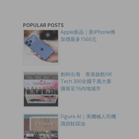
POPULAR POSTS
Apple新品｜新iPhone傳
加價最多1560元
創科出海 香港啟航HK
Tech 300全國千萬大賽
擴展至16內地城市
Figure AI｜美機械人司機
識扭軚踩油