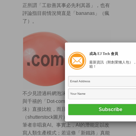
正所謂「工欲善其事必先利其器」，也有
評論指目前情況簡直是「bananas」（瘋
了）。
成為 EJ Tech 會員
最新資訊（附創業懶人包）
箱！
不少見證過科網泡沫的人士，將現今情況
與千禧的「Dot-com bubble」（科網泡
沫）直接比較，而且規模更遠勝當年。
（shutterstock圖片）
筆者非唱衰AI。事實上，AI的潛能足以改
寫人類生產模式；若這條「新鐵路」真能