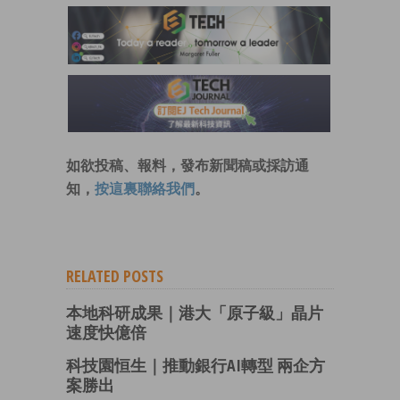
如欲投稿、報料，發布新聞稿或採訪通
知，
按這裏聯絡我們
。
RELATED POSTS
本地科研成果｜港大「原子級」晶片
速度快億倍
科技園恒生｜推動銀行AI轉型 兩企方
案勝出