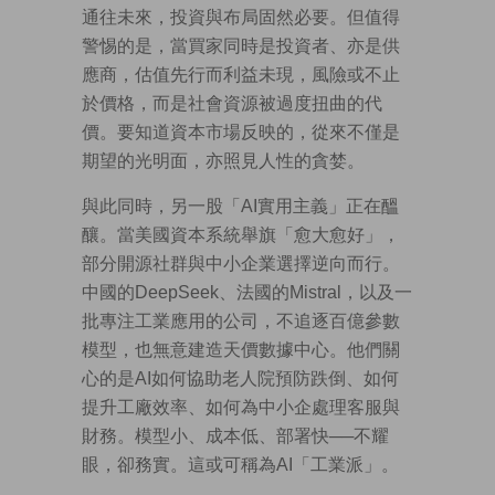
通往未來，投資與布局固然必要。但值得
警惕的是，當買家同時是投資者、亦是供
應商，估值先行而利益未現，風險或不止
於價格，而是社會資源被過度扭曲的代
價。要知道資本市場反映的，從來不僅是
期望的光明面，亦照見人性的貪婪。
與此同時，另一股「AI實用主義」正在醞
釀。當美國資本系統舉旗「愈大愈好」，
部分開源社群與中小企業選擇逆向而行。
中國的DeepSeek、法國的Mistral，以及一
批專注工業應用的公司，不追逐百億參數
模型，也無意建造天價數據中心。他們關
心的是AI如何協助老人院預防跌倒、如何
提升工廠效率、如何為中小企處理客服與
財務。模型小、成本低、部署快──不耀
眼，卻務實。這或可稱為AI「工業派」。