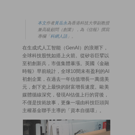
本文
作者
黃岳永
為香港科技大學副教授
兼高級顧問（創業），為《信報》撰寫
專欄「
科網人語
」。
在生成式人工智能（GenAI）的浪潮下，
全球科技股恍如搭上火箭。從矽谷巨擘以
至初創新兵，市值集體暴漲。英國《金融
時報》早前統計，全球10間未有盈利的AI
初創企業，在過去一年估值增長一萬億美
元，創下史上最快的財富增長速度。歐美
媒體循線深究，發現AI估值上行的背後，
不僅是技術故事，更像一場由科技巨頭與
主權基金聯手主導的「資本自循環」。