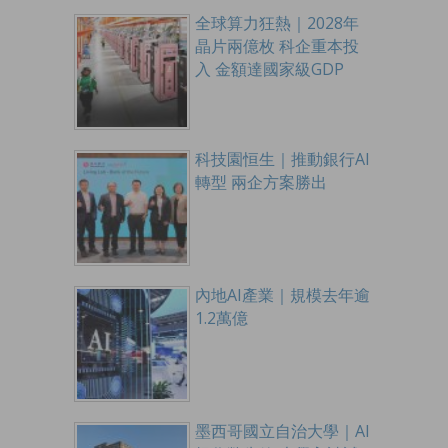
全球算力狂熱｜2028年
晶片兩億枚 科企重本投
入 金額達國家級GDP
科技園恒生｜推動銀行AI
轉型 兩企方案勝出
內地AI產業｜規模去年逾
1.2萬億
墨西哥國立自治大學｜AI