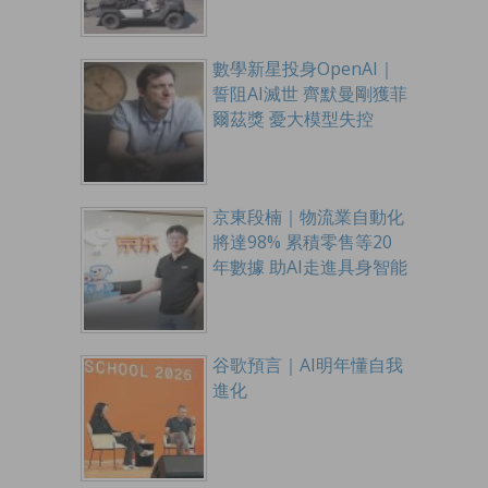
數學新星投身OpenAI｜
誓阻AI滅世 齊默曼剛獲菲
爾茲獎 憂大模型失控
京東段楠｜物流業自動化
將達98% 累積零售等20
年數據 助AI走進具身智能
谷歌預言｜AI明年懂自我
進化