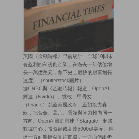
英國《金融時報》早前統計，全球10間未
有盈利的AI初創企業，在過去一年估值增
長一萬億美元，創下史上最快的財富增長
速度。（shutterstock圖片）
據CNBC與《金融時報》報道，OpenAI、
輝達（Nvidia）、微軟、甲骨文
（Oracle）以至美國政府，正如接力賽
般，把資金、晶片、雲端與算力推向同一
方向。OpenAI籌劃興建「Stargate」超級
數據中心，投資額或高達5000億美元。輝
達一方面壟斷AI晶片市場，一方面傳出考