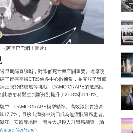
。（阿里巴巴網上圖片）
現
過早期篩查診斷，對降低死亡率至關重要。達摩院
建了胃癌平掃CT影像多中心數據集，並克服了胃部
灶限於黏膜層等挑戰。DAMO GRAPE的敏感性
，相比放射科醫生判斷分別提升了21.8%和14.0%。
中，DAMO GRAPE模型精準、高效識別胃癌高
%與17.7%，且檢出病例中約四成為無症狀胃癌患者。
在浙江、安徽等地區，開展大規模人群胃癌篩查；論
Nature Medicine
）
。