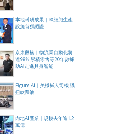
本地科研成果｜幹細胞生產
設施首獲認證
京東段楠｜物流業自動化將
達98% 累積零售等20年數據
助AI走進具身智能
Figure AI｜美機械人司機 識
扭軚踩油
內地AI產業｜規模去年逾1.2
萬億