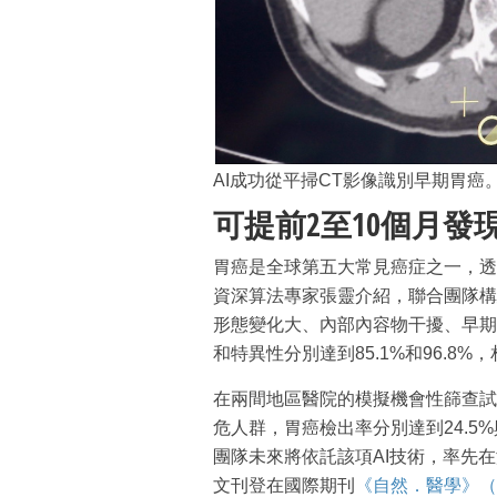
AI成功從平掃CT影像識別早期胃癌
可提前2至10個月發
胃癌是全球第五大常見癌症之一，透
資深算法專家張靈介紹，聯合團隊構
形態變化大、內部內容物干擾、早期病
和特異性分別達到85.1%和96.8%
在兩間地區醫院的模擬機會性篩查試驗
危人群，胃癌檢出率分別達到24.5
團隊未來將依託該項AI技術，率先
文刊登在國際期刊
《自然．醫學》（