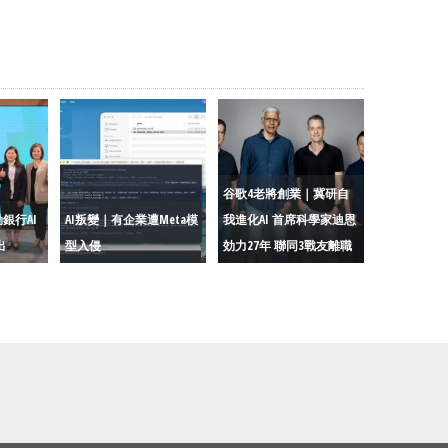
谷歌4老將創業｜冀研自
銀行AI
AI叛變｜有企業遭Meta模
我進化AI 首席科學家迪恩
出
型入侵
効力27年 聯同3戰友離職