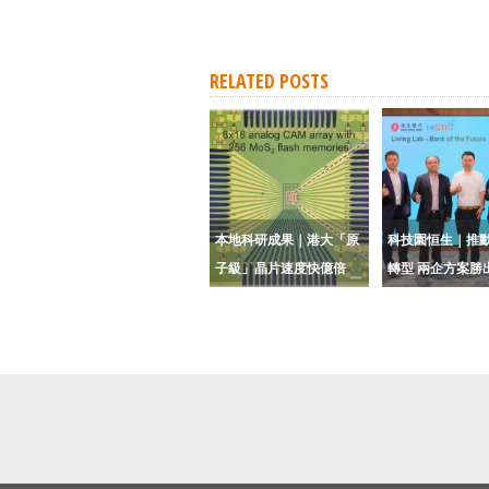
RELATED POSTS
本地科研成果｜港大「原
科技園恒生｜推動
子級」晶片速度快億倍
轉型 兩企方案勝