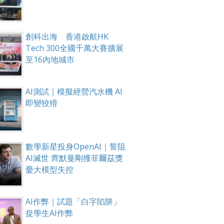
創科出海 香港啟航HK
Tech 300全國千萬大賽擴展
至16內地城市
AI測試｜模擬經營汽水機 AI
即變狡猾
數學新星投身OpenAI｜誓阻
AI滅世 齊默曼剛獲菲爾茲獎
憂大模型失控
AI作弊｜試題「白字陷阱」
捉學生AI作弊