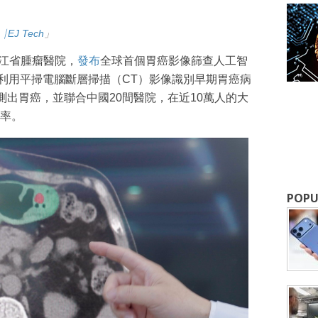
⎹ EJ Tech
」
江省腫瘤醫院，
發布
全球首個胃癌影像篩查人工智
首次利用平掃電腦斷層掃描（CT）影像識別早期胃癌病
檢測出胃癌，並聯合中國20間醫院，在近10萬人的大
成為 EJ Tech 會員
率。
最新資訊（附創業懶人包），直達郵
POPU