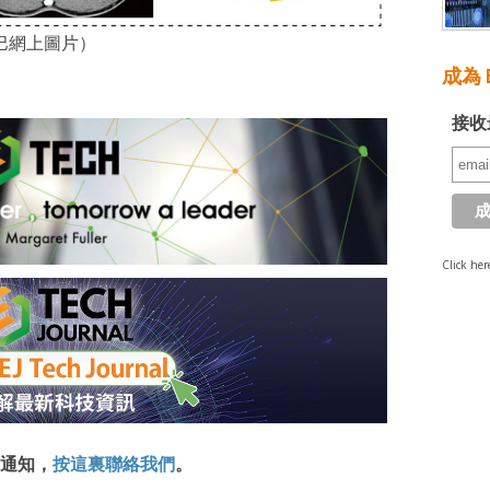
巴網上圖片）
成為 E
接收
Click her
通知，
按這裏聯絡我們
。