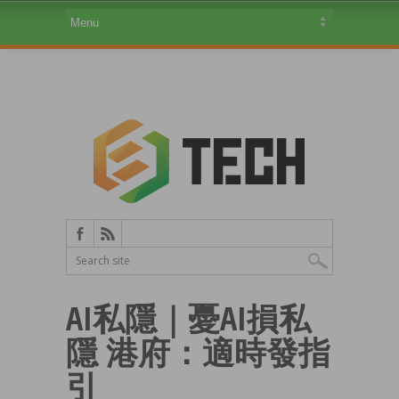
AI私隱｜憂AI損私
隱 港府：適時發指
引