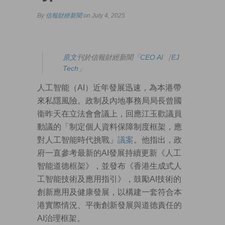
By
信報財經新聞
on July 4, 2025
原文
刊於信報財經新聞「
CEO AI⎹ EJ
Tech
」
人工智能（AI）近年發展迅速，為本港帶
來私隱風險。政制及內地事務局局長曾國
衞昨天在立法會會議上，回應江玉歡議員
動議的「制定個人資料保障制度框架，應
對人工智能時代挑戰」
議案
。他指出，政
府一直參考最新的AI發展持續更新《人工
智能道德框架》，並發布《香港生成式人
工智能技術及應用指引》，鼓勵AI技術的
創新應用及健康發展，以構建一套符合本
港實際情況、平衡創新發展與道德責任的
AI治理框架。