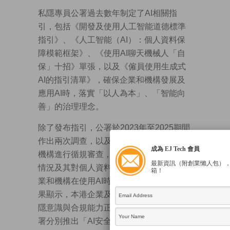
私隱專員公署過去數年制定了AI相關指
引，包括《開發及使用人工智能道德標準
指引》、《人工智能（AI）：個人資料保
障模範框架》、《使用AI聊天機械人「自
保」十招》單張，以及《僱員使用生成式
AI的指引清單》，確保企業和機構發展及
應用AI時，落實「以人為本」、「智能向
善」的治理理念。
除了發布指引，公署於2023年至2025期間
作出兩次調查，以及對近90間本港企業和
成為 EJ Tech 會員
機構進行循規審查，以掌握本港的AI使用
最新資訊（附創業懶人包）
情況及其對個人資料私隱的影響，以及企
箱！
業和機構在使用AI時的循規情況。整體結
果顯示，本港企業及機構在AI應用上，私
隱意識與合規能力正大大提升。此外，公
署分別推出「AI安全」熱線和專題網頁，