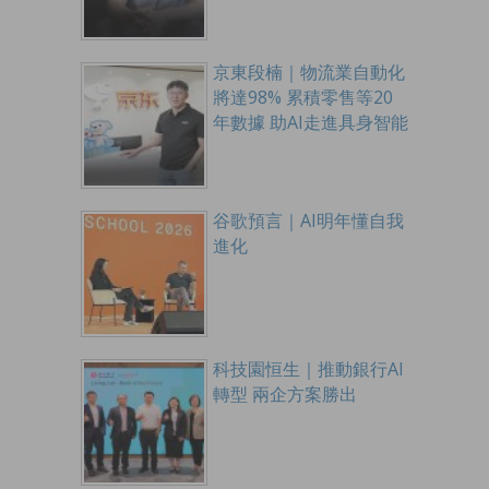
京東段楠｜物流業自動化
將達98% 累積零售等20
年數據 助AI走進具身智能
谷歌預言｜AI明年懂自我
進化
科技園恒生｜推動銀行AI
轉型 兩企方案勝出