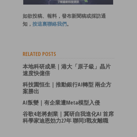
如欲投稿、報料，發布新聞稿或採訪通
知，
按這裏聯絡我們
。
RELATED POSTS
本地科研成果｜港大「原子級」晶片
速度快億倍
科技園恒生｜推動銀行AI轉型 兩企方
案勝出
AI叛變｜有企業遭Meta模型入侵
谷歌4老將創業｜冀研自我進化AI 首席
科學家迪恩効力27年 聯同3戰友離職