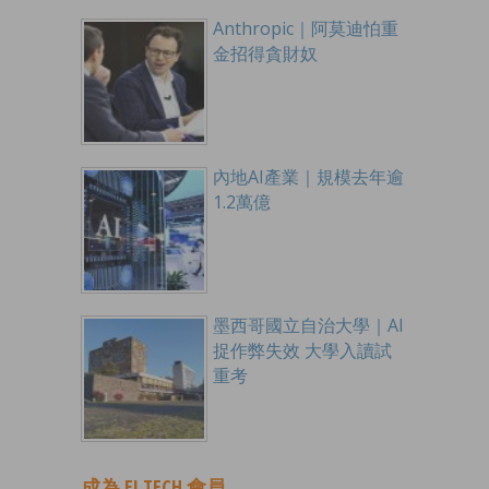
Anthropic｜阿莫迪怕重
金招得貪財奴
內地AI產業｜規模去年逾
1.2萬億
墨西哥國立自治大學｜AI
捉作弊失效 大學入讀試
重考
成為 EJ TECH 會員