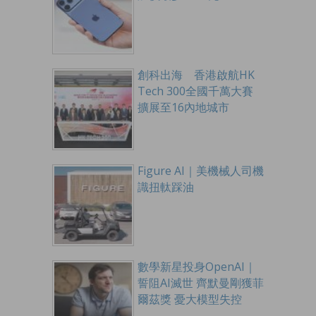
創科出海 香港啟航HK
Tech 300全國千萬大賽
擴展至16內地城市
Figure AI｜美機械人司機
識扭軚踩油
數學新星投身OpenAI｜
誓阻AI滅世 齊默曼剛獲菲
爾茲獎 憂大模型失控