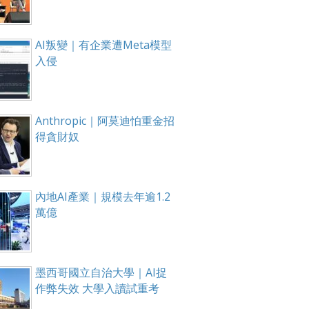
AI叛變｜有企業遭Meta模型
入侵
Anthropic｜阿莫迪怕重金招
得貪財奴
內地AI產業｜規模去年逾1.2
萬億
墨西哥國立自治大學｜AI捉
作弊失效 大學入讀試重考