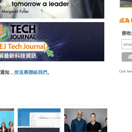
成為 E
接收
Click her
通知，
按這裏聯絡我們
。