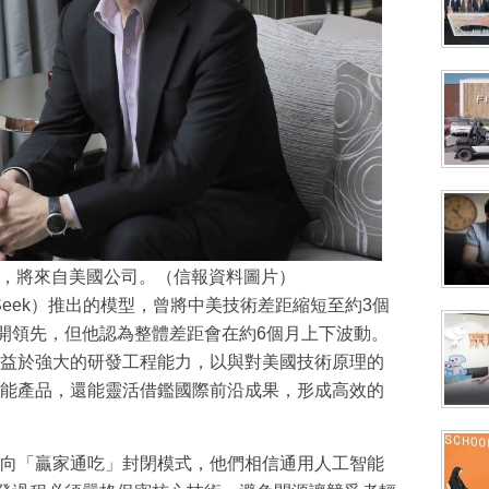
果，將來⾃美國公司。（信報資料圖片）
Seek）推出的模型，曾將中美技術差距縮短至約3個
i再度拉開領先，但他認為整體差距會在約6個月上下波動。
益於強大的研發工程能力，以與對美國技術原理的
能產品，還能靈活借鑑國際前沿成果，形成高效的
向「贏家通吃」封閉模式，他們相信通用人工智能