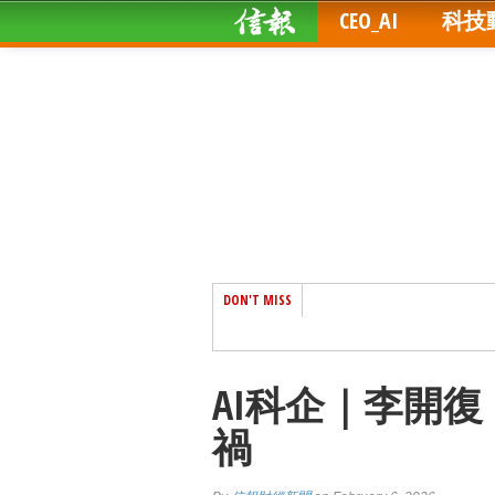
CEO_AI
科技
DON'T MISS
AI科企｜李開
禍