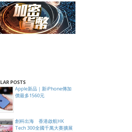
箱！
LAR POSTS
Apple新品｜新iPhone傳加
價最多1560元
創科出海 香港啟航HK
Tech 300全國千萬大賽擴展