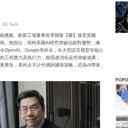
⎹ EJ Tech
」
成為 EJ Tech 會員
行政總裁、創新工場董事長李開復【圖】接受英國
拆局。他指出，現時美國AI研究突破佔絕對優勢，擁
最新資訊（附創業懶人包），直達郵
penAI、Google等科企，在大型語言模型等核心
的工程實力及執行力，能迅速消化這些突破成果，
更警告，美科企不計代價的擴張策略，恐為AI帶來
POPU