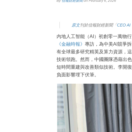
By
信報財經新聞
on February 6, 2026
原
文
刊於信報財經新聞「
CEO AI
內地人工智能（AI）初創零一萬物
《金融時報》
專訪，為中美AI競爭
有全球最多研究精英及算力資源，這令O
技術領跑。然而，中國團隊憑藉出色
短時間重建與改善類似技術。李開復
負面影響埋下伏筆。