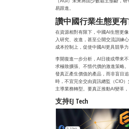
（AGI）未來將由少數霸主壟斷，
易跟進。
讚中國行業生態更有
在資源相對有限下，中國AI生態更
入研究、改進，甚至公開交流訓練心
成本控制上，促使中國AI更具競爭力
李開復進一步分析，AI日後或帶來
求極致擴張、不惜代價的激進策略。
發真正產生價值的產品，而非盲目追
時，不宜完全交由資訊總監（CIO）
主導業務轉型。要真正推動AI變革
支持EJ Tech