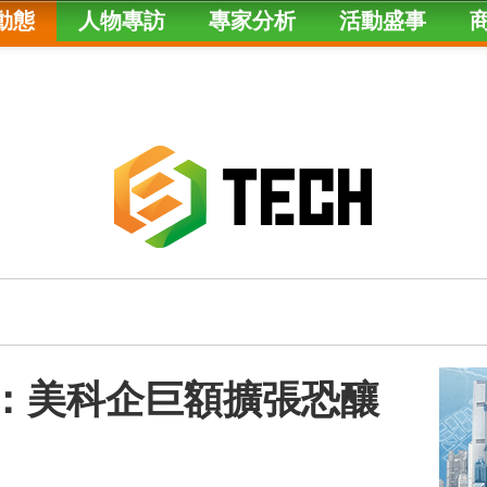
動態
人物專訪
專家分析
活動盛事
復：美科企巨額擴張恐釀