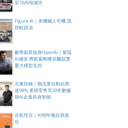
至16內地城市
Figure AI｜美機械人司機 識
扭軚踩油
數學新星投身OpenAI｜誓阻
AI滅世 齊默曼剛獲菲爾茲獎
憂大模型失控
京東段楠｜物流業自動化將
達98% 累積零售等20年數據
助AI走進具身智能
谷歌預言｜AI明年懂自我進
化