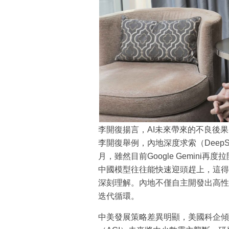
李開復揚言，AI未來帶來的不良後
李開復舉例，內地深度求索（Deep
月，雖然目前Google Gemin
中國模型往往能快速迎頭趕上，這得
深刻理解。內地不僅自主開發出高性
迭代循環。
中美發展策略差異明顯，美國科企傾