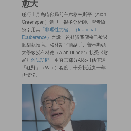
愈大
碰巧上月底聯儲局前主席格林斯平（Alan
Greenspan）逝世，很多分析師、學者紛
紛引用其
「非理性亢奮」（Irrational
Exuberance）
之說，質疑資產價格已被過
度樂觀推高。格林斯平前副手、普林斯頓
大學教授布林德（Alan Blinder）接受《財
富》
雜誌訪問
，更直言部分AI公司估值達
「狂野」（Wild）程度，十分接近九十年
代情況。