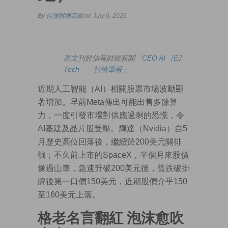
By
信報財經新聞
on July 6, 2026
原文
刊於信報財經新聞「
CEO AI⎹ EJ
Tech——智情筆報
」
近期人工智能（AI）相關股票市場波動顯
著增加。早前Meta傳出可能出售多餘算
力，一度引發市場對供應過剩的恐慌，令
AI基建及晶片股受壓。輝達（Nvidia）自5
月歷史高位回落後，繼續於200美元關徘
徊；不久前上市的SpaceX，半個月來股價
像過山車，急速升破200美元後，曾跌破掛
牌後第一口價150美元，近期股價介乎150
至160美元上落。
格老名言翻紅 泡沫愈吹