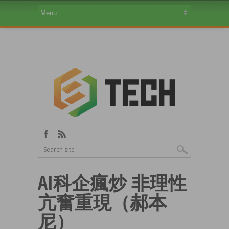
AI科企瘋炒 非理性
亢奮重現（郝本
尼）