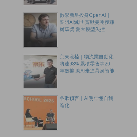
數學新星投身OpenAI｜
誓阻AI滅世 齊默曼剛獲菲
爾茲獎 憂大模型失控
京東段楠｜物流業自動化
將達98% 累積零售等20
年數據 助AI走進具身智能
谷歌預言｜AI明年懂自我
進化