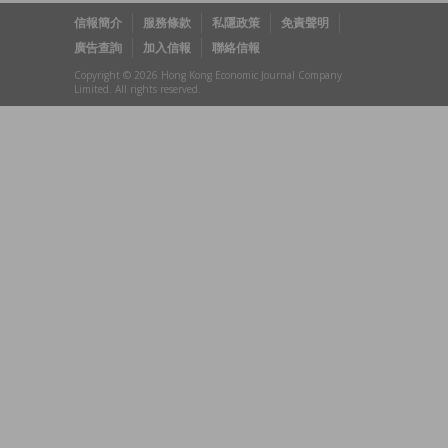
信報簡介
服務條款
私隱政策
免責聲明
廣告查詢
加入信報
聯絡信報
Copyright © 2026 Hong Kong Economic Journal Company
Limited. All rights reserved.