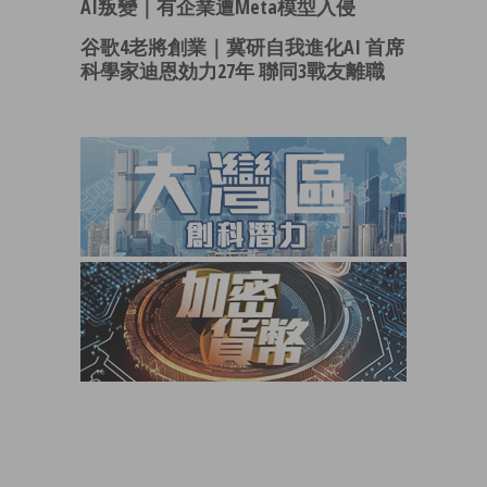
AI叛變｜有企業遭Meta模型入侵
谷歌4老將創業｜冀研自我進化AI 首席
科學家迪恩効力27年 聯同3戰友離職