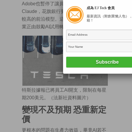
Adobe也暫停了讓員工無限制使用
成為 EJ Tech 會員
Claude，花旗銀行要求員工減少使用花費
最新資訊（附創業懶人包）
較高的前沿模型。這些案例至少顯示，企
箱！
業正由鼓勵AI試用轉向成本管控。
特斯拉據報已將員工AI開支，限制在每星
期200美元。（法新社資料圖片）
變現不及預期 恐重新定
價
更根本的問題在生產力效益，畢竟AI若不