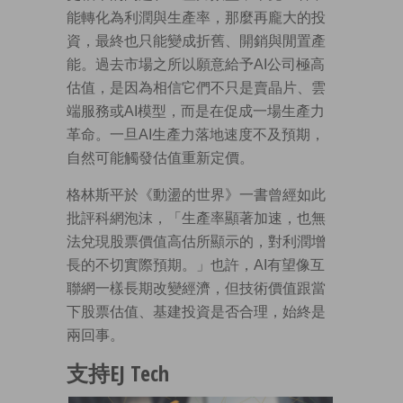
能轉化為利潤與生產率，那麼再龐大的投
資，最終也只能變成折舊、開銷與閒置產
能。過去市場之所以願意給予AI公司極高
估值，是因為相信它們不只是賣晶片、雲
端服務或AI模型，而是在促成一場生產力
革命。一旦AI生產力落地速度不及預期，
自然可能觸發估值重新定價。
格林斯平於《動盪的世界》一書曾經如此
批評科網泡沫，「生產率顯著加速，也無
法兌現股票價值高估所顯示的，對利潤增
長的不切實際預期。」也許，AI有望像互
聯網一樣長期改變經濟，但技術價值跟當
下股票估值、基建投資是否合理，始終是
兩回事。
支持EJ Tech