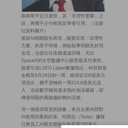
格林斯平近日逝世，其「非理性繁榮」之
說，再獲不少分析師及學者引用。（法新
社資料圖片）
當前AI相關股份表現，確實呈現「非理性
亢奮」的若干特徵，例如敍事明顯先於現
金流，估值往往依賴遙遠回報，尤以
SpaceX的太空數據中心願景最具代表性。
路透引述LSEG Lipper數據指出，科技類基
金截至6月24日的一周，錄得近200億美元
淨流出，幾乎逆轉前一周214.6億美元流
入，這組數字雖然還未指向泡沫爆破，卻
傳達明顯的風險偏好轉向訊號。
另一個值得留意的跡象，來自企業內部對
AI使用的重新約束。特斯拉（Tesla）據報
已將員工AI開支限制在每星期200美元，