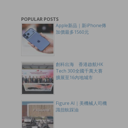
POPULAR POSTS
Apple新品｜新iPhone傳
加價最多1560元
創科出海 香港啟航HK
Tech 300全國千萬大賽
擴展至16內地城市
Figure AI｜美機械人司機
識扭軚踩油