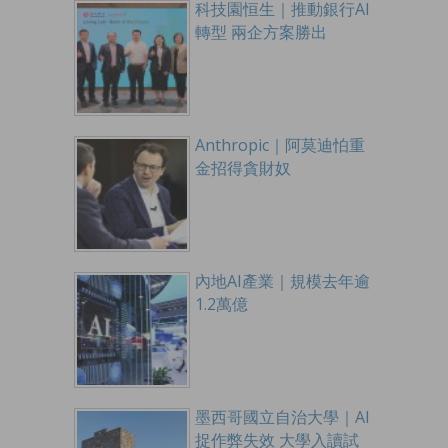
科技園恒生｜推動銀行AI
轉型 兩企方案勝出
Anthropic｜阿莫迪怕重
金招得貪財奴
內地AI產業｜規模去年逾
1.2萬億
墨西哥國立自治大學｜AI
捉作弊失效 大學入讀試