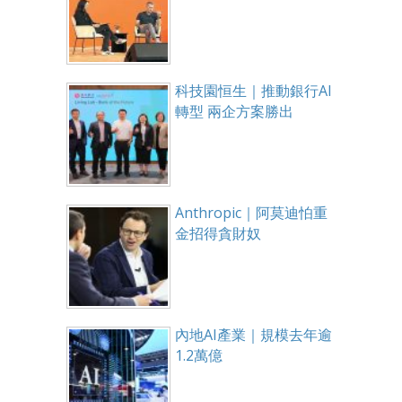
科技園恒生｜推動銀行AI
轉型 兩企方案勝出
Anthropic｜阿莫迪怕重
金招得貪財奴
內地AI產業｜規模去年逾
1.2萬億