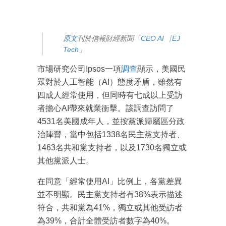
原文
刊於信報財經新聞「
CEO AI⎹ EJ
Tech
」
市場研究公司Ipsos一項
調查
顯示，美國民
眾對於人工智能（AI）態度矛盾，雖然有
四成人經常使用，但同時有七成以上受訪
者擔心AI帶來就業衝擊。該調查訪問了
4531名美國成年人，並按黨派歸屬區分政
治陣營，當中包括1338名民主黨支持者、
1463名共和黨支持者，以及1730名獨立或
其他黨派人士。
在同意「經常使用AI」比例上，各黨差異
並不明顯。民主黨支持者有38%表示描述
符合，共和黨為41%，獨立或其他受訪者
為39%，合計全體受訪者數字為40%。