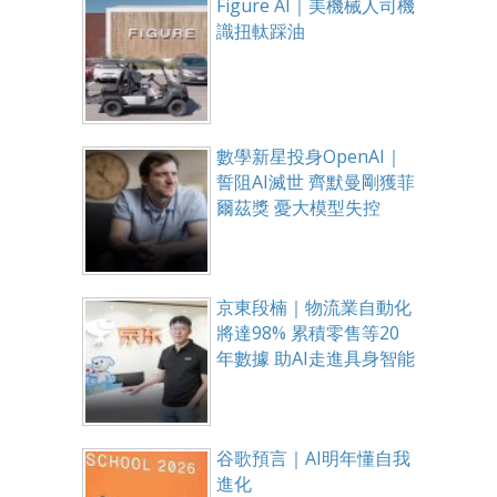
Figure AI｜美機械人司機
識扭軚踩油
數學新星投身OpenAI｜
誓阻AI滅世 齊默曼剛獲菲
爾茲獎 憂大模型失控
京東段楠｜物流業自動化
將達98% 累積零售等20
年數據 助AI走進具身智能
谷歌預言｜AI明年懂自我
進化