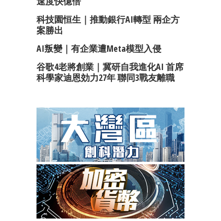
速度快億倍
科技園恒生｜推動銀行AI轉型 兩企方
案勝出
AI叛變｜有企業遭Meta模型入侵
谷歌4老將創業｜冀研自我進化AI 首席
科學家迪恩効力27年 聯同3戰友離職