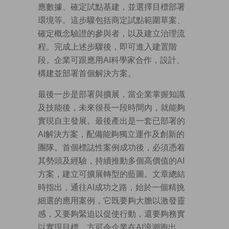
應數據、確定試點基建，並選擇目標部署
環境等。這步驟包括商定試點範圍草案、
確定概念驗證的參與者，以及建立治理流
程。完成上述步驟後，即可進入建置階
段。企業可跟應用AI科學家合作，設計、
構建並部署首個解決方案。
最後一步是部署與擴展，當企業掌握知識
及技能後，未來很長一段時間內，就能夠
實現自主發展。最後產出是一套已部署的
AI解決方案，配備能夠獨立運作及創新的
團隊。首個標誌性案例成功後，必須憑着
其勢頭及經驗，持續推動多個高價值的AI
方案，建立可擴展轉型的藍圖。文章總結
時指出，通往AI成功之路，始於一個精挑
細選的應用案例，它既要夠大膽以激發靈
感，又要夠緊迫以促使行動，還要夠務實
以實現目標，方可令企業在AI浪潮跑出。