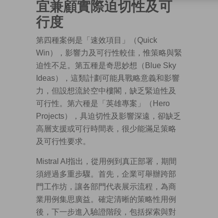
宜兼顧實際迫切性及可
行度
第四種案例是「速效項目」（Quick
Win），影響力及可行性較佳，惟策略與緊
迫性不足。第五種是奇思妙想（Blue Sky
Ideas），這類計劃可能具戰略意義和影響
力，但設想流於空中樓閣，缺乏緊迫性及
可行性。第六種是「英雄專案」（Hero
Projects），具迫切性及影響深遠，卻缺乏
高層支援或可行時間表，很少能滿足策略
及可行性要求。
Mistral AI指出，從用例到真正部署，期間
須經過多重步驟。首先，企業可舉辦跨部
門工作坊，讓各部門代表展示流程，為商
業用例集思廣益。確定清晰的策略性用例
後，下一步進入驗證階段，包括探索與對