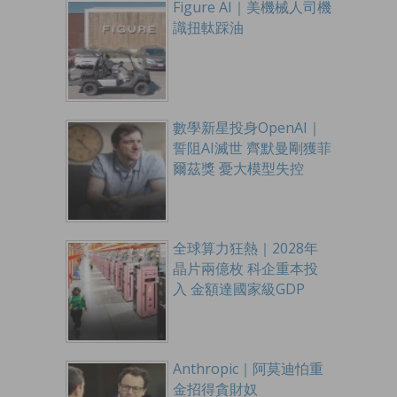
Figure AI｜美機械人司機
識扭軚踩油
數學新星投身OpenAI｜
誓阻AI滅世 齊默曼剛獲菲
爾茲獎 憂大模型失控
全球算力狂熱｜2028年
晶片兩億枚 科企重本投
入 金額達國家級GDP
Anthropic｜阿莫迪怕重
金招得貪財奴