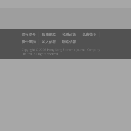
信報簡介
服務條款
私隱政策
免責聲明
廣告查詢
加入信報
聯絡信報
Copyright © 2026 Hong Kong Economic Journal Company
Limited. All rights reserved.