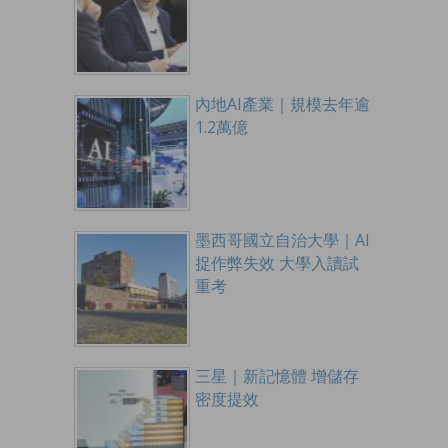
內地AI產業｜規模去年逾
1.2萬億
墨西哥國立自治大學｜AI
捉作弊失效 大學入讀試
重考
三星｜新記憶體 增儲存
密度提效