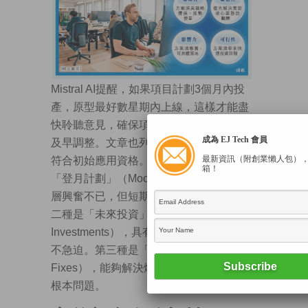
Mistral AI提醒，如果項目計劃3個月內投
產，原型最好數星期內上線，這樣才能盡
快聆聽意見，確保項目方向正確，必要時
成為 EJ Tech 會員
及早調整。文章也列出一些案例類型，不
最新資訊（附創業懶人包）
符合初始應用資格。第一種是雄心勃勃的
箱！
「登月計劃」（Moonshot），通常令領導
層興奮不已，但短期內缺乏投資回報。第
二種是「未來投資」（Future
Investments），具有戰略意義及可行，卻
不急迫。第三種是「戰術修補」（Tactical
Fixes），能夠解決燃眉之急，但無法解決
根本問題。