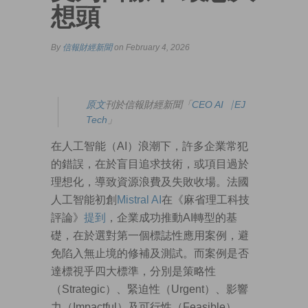
想頭
By
信報財經新聞
on February 4, 2026
原
文
刊於信報財經新聞「
CEO AI⎹ EJ
Tech
」
在人工智能（AI）浪潮下，許多企業常犯
的錯誤，在於盲目追求技術，或項目過於
理想化，導致資源浪費及失敗收場。法國
人工智能初創
Mistral AI
在《麻省理工科技
評論》
提到
，企業成功推動AI轉型的基
礎，在於選對第一個標誌性應用案例，避
免陷入無止境的修補及測試。而案例是否
達標視乎四大標準，分別是策略性
（Strategic）、緊迫性（Urgent）、影響
力（Impactful）及可行性（Feasible）。