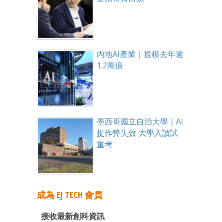
內地AI產業｜規模去年逾
1.2萬億
墨西哥國立自治大學｜AI
捉作弊失效 大學入讀試
重考
成為 EJ TECH 會員
接收最新創科資訊