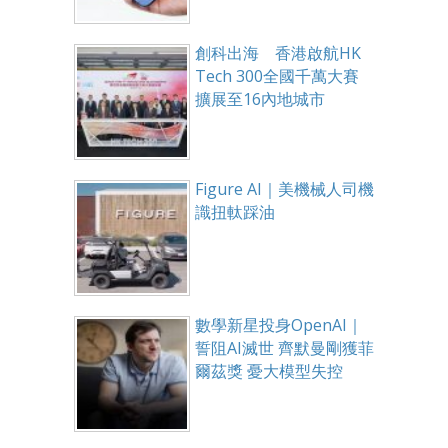
創科出海 香港啟航HK
Tech 300全國千萬大賽
擴展至16內地城市
Figure AI｜美機械人司機
識扭軚踩油
數學新星投身OpenAI｜
誓阻AI滅世 齊默曼剛獲菲
爾茲獎 憂大模型失控