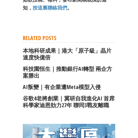
知，
按這裏聯絡我們
。
RELATED POSTS
本地科研成果｜港大「原子級」晶片
速度快億倍
科技園恒生｜推動銀行AI轉型 兩企方
案勝出
AI叛變｜有企業遭Meta模型入侵
谷歌4老將創業｜冀研自我進化AI 首席
科學家迪恩効力27年 聯同3戰友離職