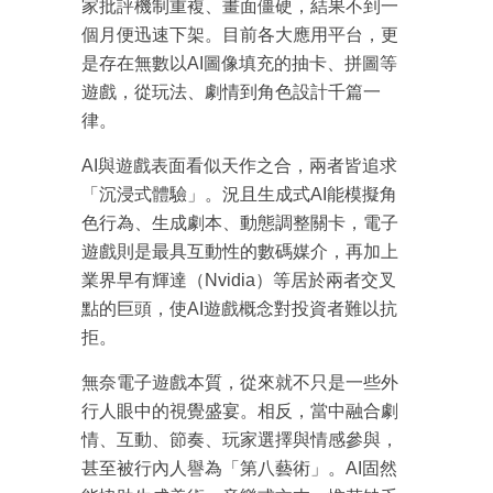
家批評機制重複、畫面僵硬，結果不到一
箱！
個月便迅速下架。目前各大應用平台，更
是存在無數以AI圖像填充的抽卡、拼圖等
遊戲，從玩法、劇情到角色設計千篇一
律。
AI與遊戲表面看似天作之合，兩者皆追求
「沉浸式體驗」。況且生成式AI能模擬角
色行為、生成劇本、動態調整關卡，電子
遊戲則是最具互動性的數碼媒介，再加上
業界早有輝達（Nvidia）等居於兩者交叉
點的巨頭，使AI遊戲概念對投資者難以抗
拒。
無奈電子遊戲本質，從來就不只是一些外
行人眼中的視覺盛宴。相反，當中融合劇
情、互動、節奏、玩家選擇與情感參與，
甚至被行內人譽為「第八藝術」。AI固然