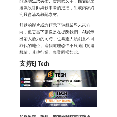
能協助生成美術、音樂或文本，惟若缺乏
遊戲設計師與敍事者的把控，生成內容終
究只會淪為雜亂素材。
舒默的影片或許預示了遊戲業界未來方
向，但它當下更像是在提醒我們：AI展示
出驚人潛力的同時，也暴露人類創意不可
取代的地位。這個道理恐怕不只適用於遊
戲業，其他行業、專業同樣如此。
支持EJ Tech
如欲投稿、報料，發布新聞稿或採訪通