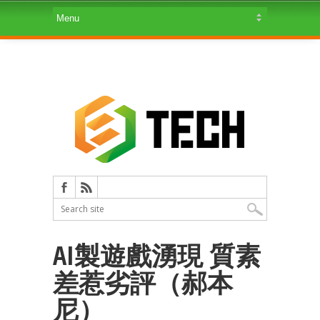
AI製遊戲湧現 質素
差惹劣評（郝本
尼）