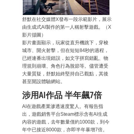
舒默在社交媒體X發布一段示範影片，展示
由生成式AI製作的第一人稱射擊遊戲。（X
影片擷圖）
影片畫面顯示，玩家從直升機跳下，穿梭
城市、開火射擊，但在短短84秒的過程，
已經連番出現錯誤，如文字拼寫錯亂、物
理規則崩壞、角色行為脫節等。儘管遭受
大量質疑，舒默始終堅持自己觀點，其後
甚至開設體驗網站。
涉用AI作品 半年飆7倍
AI在遊戲產業滲透速度驚人。有報告指
出，遊戲銷售平台Steam標示含有AI生成
內容的遊戲，去年數量僅約1000款，到今
年中已接近8000款，亦即半年暴增7倍。