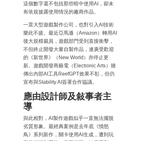
這個數字還不包括那些暗中使用AI，卻未
有依規披露使用情況的廠商作品。
一眾大型遊戲製作公司，也對引入AI技術
樂此不疲。最近亞馬遜（Amazon）轉用AI
後大規模裁員，遊戲部門受到直接衝擊，
不但終止開發大量自製作品，連廣受歡迎
的《新世界》（New World）亦停止更
新。遊戲開發商藝電（Electronic Arts）雖
傳出內部AI工具ReefGPT效果不彰，但仍
宣布與Stability AI簽署合作協議。
應由設計師及敍事者主
導
與此相對，AI製作遊戲似乎一直無法擺脫
劣質形象。最經典案例是去年底《憤怒
成為 EJ Tech 會員
鳥》系列新作，關卡使用AI生成，遭到玩
最新資訊（附創業懶人包）