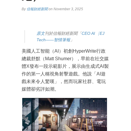
By
信報財經新聞
on November 3, 2025
原文
刊於信報財經新聞「
CEO AI⎹ EJ
Tech——智情筆報
」
美國人工智能（AI）初創HyperWrite行政
總裁舒默（Matt Shumer），早前在社交媒
體X發布一段示範影片，展示由生成式AI製
作的第一人稱視角射擊遊戲。他說「AI遊
戲未來令人驚嘆」，然而玩家社群、電玩
媒體卻劣評如潮。