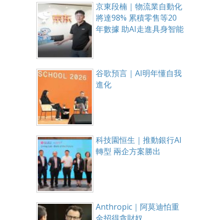
京東段楠｜物流業自動化
將達98% 累積零售等20
年數據 助AI走進具身智能
谷歌預言｜AI明年懂自我
進化
科技園恒生｜推動銀行AI
轉型 兩企方案勝出
Anthropic｜阿莫迪怕重
金招得貪財奴