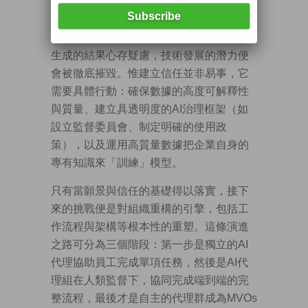
然而，無論願景多麼宏偉，若缺乏信任的
基石，一切都只是空中樓閣。信任，是AI
規模化應用的命脈。倘若員工或客戶對AI
生成的結果心存疑慮，技術發展的潛力便
會被徹底摧毀。惟建立信任並非易事，它
需要具體行動：確保數據的高度可解釋性
與質量、建立具透明度的AI治理框架（如
設立監督委員會、制定明確的使用政
策），以及運用高質量數據把企業自身的
專有知識來「訓練」模型。
只有當願景與信任的基礎得以落實，接下
來的挑戰便是對組織重構的引擎，包括工
作流程與架構等根本性的重塑。這條演進
之路可分為三個階段：第一步是獨立的AI
代理協助員工完成單項任務，然後是AI代
理組在人類監督下，協同完成端到端的完
整流程，最後才是自主的代理群成為MVOs