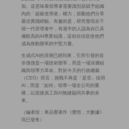
加。這意味着領導者需要識別並賦予組織
內的「超級使用者」權力，鼓勵他們分享
最佳實踐經驗。有趣的是，研究發現在千
禧一代管理者中，有過半的人認為自己具
備較高的AI專業知識，這份自信促使他們
成為推動變革的中堅力量。
生成式AI的浪潮已經到來，它所引發的並
非僅僅是一場技術變革，而是一場深層組
織與領導力革命。對於今天的行政總裁
（CEO）而言，挑戰不再是「是否」採用
AI，而是「如何」領導一場全公司的重
構，以迎接員工與AI無縫協同共事的未
來。
（編者按：車品覺著作《覺悟．大數據》
現已發售）