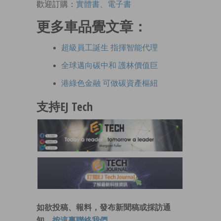
歡迎訂購：
實體書、電子書
更多車品覺文章：
超級員工誕生 指揮智能代理
全球邁向碳中和 護林價值巨
港綠色金融 可做碳資產樞紐
支持EJ Tech
如欲投稿、報料，發布新聞稿或採訪通
知，
按這裏聯絡我們
。