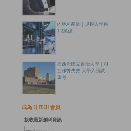
內地AI產業｜規模去年逾
1.2萬億
墨西哥國立自治大學｜AI
捉作弊失效 大學入讀試
重考
成為 EJ TECH 會員
接收最新創科資訊