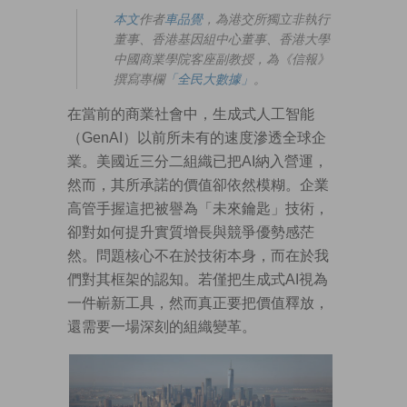
本文
作者
車品覺
，為港交所獨立非執行
董事、香港基因組中心董事、香港大學
中國商業學院客座副教授，為《信報》
撰寫專欄
「全民大數據」
。
在當前的商業社會中，生成式人工智能
（GenAI）以前所未有的速度滲透全球企
業。美國近三分二組織已把AI納入營運，
然而，其所承諾的價值卻依然模糊。企業
高管手握這把被譽為「未來鑰匙」技術，
卻對如何提升實質增長與競爭優勢感茫
然。問題核心不在於技術本身，而在於我
們對其框架的認知。若僅把生成式AI視為
一件嶄新工具，然而真正要把價值釋放，
還需要一場深刻的組織變革。