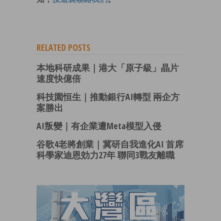
RELATED POSTS
本地科研成果｜港大「原子級」晶片
速度快億倍
科技園恒生｜推動銀行AI轉型 兩企方
案勝出
AI叛變｜有企業遭Meta模型入侵
谷歌4老將創業｜冀研自我進化AI 首席
科學家迪恩効力27年 聯同3戰友離職