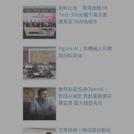
創科出海 香港啟航HK
Tech 300全國千萬大賽
擴展至16內地城市
Figure AI｜美機械人司機
識扭軚踩油
數學新星投身OpenAI｜
誓阻AI滅世 齊默曼剛獲菲
爾茲獎 憂大模型失控
京東段楠｜物流業自動化