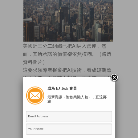
美國近三分二組織已把AI納入營運，然
而，其所承諾的價值卻依然模糊。（路透
資料圖片）
這要求領導者摒棄把AI技術，看成短期應
用的心態，而應該去想像。在未來，由AI
代理群主導的「最小可行組織」（MVOs）
成為 EJ Tech 會員
的運行方式，包括如何自主處理重複性、
最新資訊（附創業懶人包），直達郵
箱！
基於邏輯的業務（如借貸審批），人類團
隊專注於需要創造力和戰略判斷的高價值
領域，如此人與AI便共同構成一個更敏
捷、更高效的混合型組織形態。