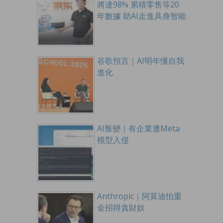
將達98% 累積零售等20
年數據 助AI走進具身智能
谷歌預言｜AI明年懂自我
進化
AI叛變｜有企業遭Meta
模型入侵
Anthropic｜阿莫迪怕重
金招得貪財奴