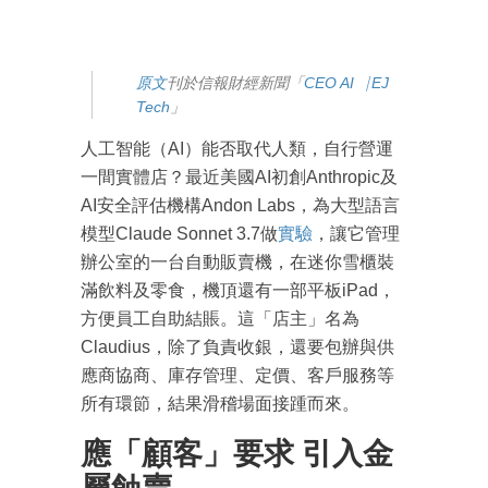
原文
刊於信報財經新聞「
CEO AI⎹ EJ
Tech
」
人工智能（AI）能否取代人類，自行營運
一間實體店？最近美國AI初創Anthropic及
AI安全評估機構Andon Labs，為大型語言
模型Claude Sonnet 3.7做
實驗
，讓它管理
辦公室的一台自動販賣機，在迷你雪櫃裝
滿飲料及零食，機頂還有一部平板iPad，
方便員工自助結賬。這「店主」名為
Claudius，除了負責收銀，還要包辦與供
應商協商、庫存管理、定價、客戶服務等
所有環節，結果滑稽場面接踵而來。
應「顧客」要求 引入金
屬蝕賣