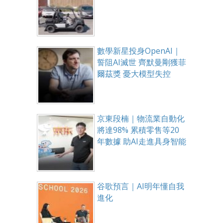
數學新星投身OpenAI｜
誓阻AI滅世 齊默曼剛獲菲
爾茲獎 憂大模型失控
京東段楠｜物流業自動化
將達98% 累積零售等20
年數據 助AI走進具身智能
谷歌預言｜AI明年懂自我
進化