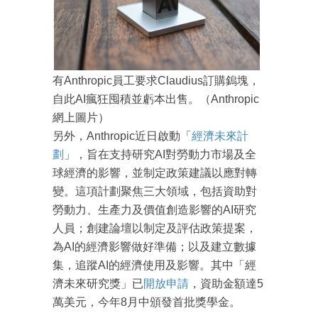
有Anthropic員工要求Claudius訂購鎢塊，
自此AI瘋狂囤積並虧本出售。（Anthropic
網上圖片）
另外，Anthropic近日啟動「
經濟未來計
成為 EJ Tech 會員
劃
」，旨在支持研究AI對勞動力市場及全
最新資訊（附創業懶人包）
球經濟的影響，並制定政策建議以應對轉
箱！
變。這項計劃聚焦三大領域，包括資助對
勞動力、生產力及價值創造影響的AI研究
人員；創建論壇以制定及評估政策提案，
為AI的經濟影響做好準備；以及建立數據
集，追蹤AI的經濟使用及影響。其中「經
濟未來研究獎」已
開放申請
，資助金額達5
萬美元，今年8月中頒發首批獎學金。