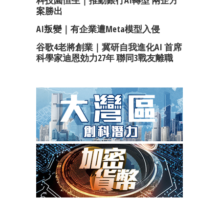
科技園恒生｜推動銀行AI轉型 兩企方
案勝出
AI叛變｜有企業遭Meta模型入侵
谷歌4老將創業｜冀研自我進化AI 首席
科學家迪恩効力27年 聯同3戰友離職