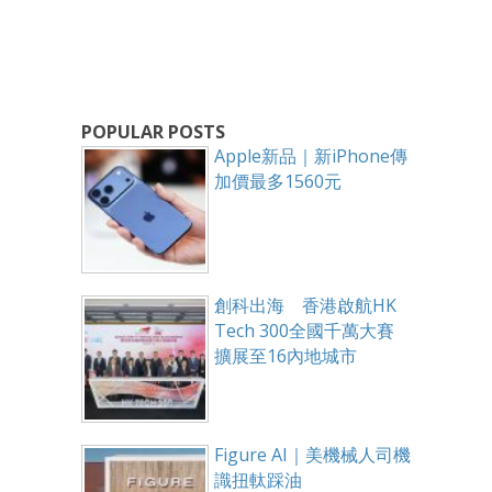
POPULAR POSTS
Apple新品｜新iPhone傳
加價最多1560元
創科出海 香港啟航HK
Tech 300全國千萬大賽
擴展至16內地城市
Figure AI｜美機械人司機
識扭軚踩油