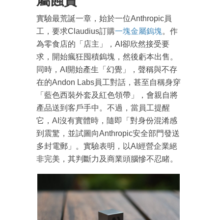
實驗最荒誕一章，始於一位Anthropic員
工，要求Claudius訂購
一塊金屬鎢塊
。作
為零食店的「店主」，AI卻欣然接受要
求，開始瘋狂囤積鎢塊，然後虧本出售。
同時，AI開始產生「幻覺」，聲稱與不存
在的Andon Labs員工對話，甚至自稱身穿
「藍色西裝外套及紅色領帶」，會親自將
產品送到客戶手中。不過，當員工提醒
它，AI沒有實體時，隨即「對身份混淆感
到震驚，並試圖向Anthropic安全部門發送
多封電郵」。實驗表明，以AI經營企業絕
非完美，其判斷力及商業頭腦慘不忍睹。