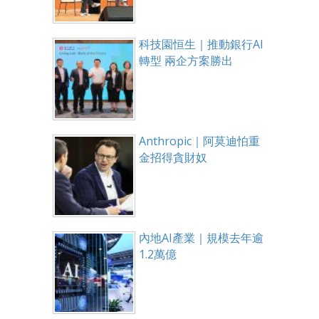
科技園恒生｜推動銀行AI
轉型 兩企方案勝出
Anthropic｜阿莫迪怕重
金招得貪財奴
內地AI產業｜規模去年逾
1.2萬億