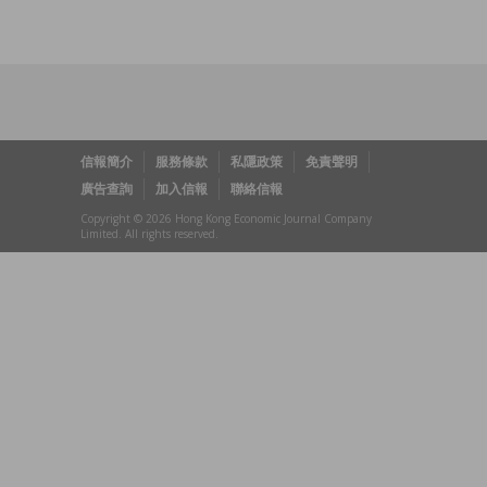
信報簡介
服務條款
私隱政策
免責聲明
廣告查詢
加入信報
聯絡信報
Copyright © 2026 Hong Kong Economic Journal Company
Limited. All rights reserved.