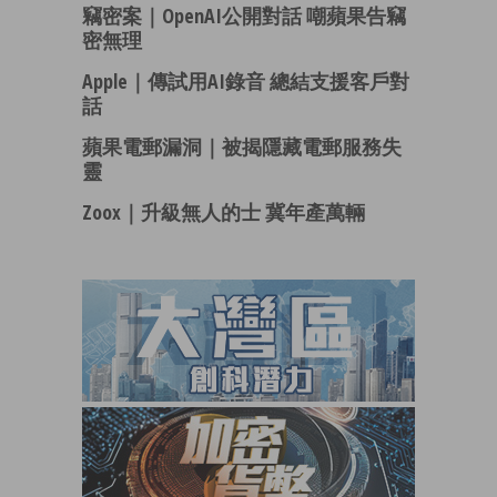
竊密案｜OpenAI公開對話 嘲蘋果告竊
密無理
Apple｜傳試用AI錄音 總結支援客戶對
話
蘋果電郵漏洞｜被揭隱藏電郵服務失
靈
Zoox｜升級無人的士 冀年產萬輛