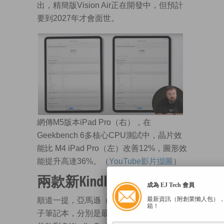
出，精簡版Vision Air正在開發中，但預計
要到2027年才會面世。
網傳M5版本iPad Pro（右），在
Geekbench 6多核心CPU測試中，晶片效
能比 M4 iPad Pro（左）改善12%，圖形效
能提升高達36%。（
YouTube影片擷圖
）
兩款新Kindle配備AI
成為 EJ Tech 會員
最新資訊（附創業懶人包）
順道一提，亞馬遜（Amazon）
推出
兩款電
箱！
子筆記本，分別是最新的Kindle Scribe及