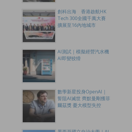
創科出海 香港啟航HK
Tech 300全國千萬大賽
擴展至16內地城市
AI測試｜模擬經營汽水機
AI即變狡猾
數學新星投身OpenAI｜
誓阻AI滅世 齊默曼剛獲菲
爾茲獎 憂大模型失控
墨西哥國立自治大學｜AI