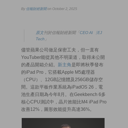
By
信報財經新聞
on October 2, 2025
原
文
刊於信報財經新聞「
CEO AI⎹ EJ
Tech
」
儘管蘋果公司做足保密工夫，但一直有
YouTuber能從其他不明渠道，取得未公開
的產品開箱介紹。
新主角
是即將秋季發布
的iPad Pro，它搭載Apple M5處理器
（CPU）、12GB記憶體及256GB儲存空
間。這款平板作業系統為iPadOS 26，電
池生產日期為今年8月。在Geekbench 6多
核心CPU測試中，晶片效能比M4 iPad Pro
改善12%，圖形效能提升高達36%。