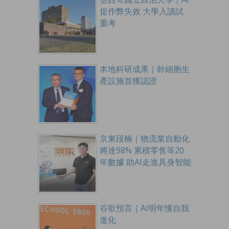
捉作弊失效 大學入讀試
重考
本地科研成果｜幹細胞生
產設施首獲認證
京東段楠｜物流業自動化
將達98% 累積零售等20
年數據 助AI走進具身智能
谷歌預言｜AI明年懂自我
進化