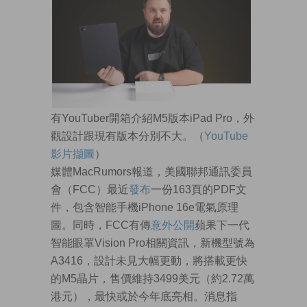
有YouTuber開箱介紹M5版本iPad Pro，外
觀設計跟現有版本分別不大。（
YouTube
影片擷圖
）
媒體MacRumors報道，美國聯邦通訊委員
會（FCC）最近
發布
一份163頁的PDF文
件，包含智能手機iPhone 16e電氣原理
圖。同時，FCC有傳
意外公開
蘋果下一代
智能眼罩Vision Pro相關資訊，新機型號為
A3416，設計未見大幅更動，將搭載更快
的M5晶片，售價維持3499美元（約2.72萬
港元），最快或於今年底亮相。消息指