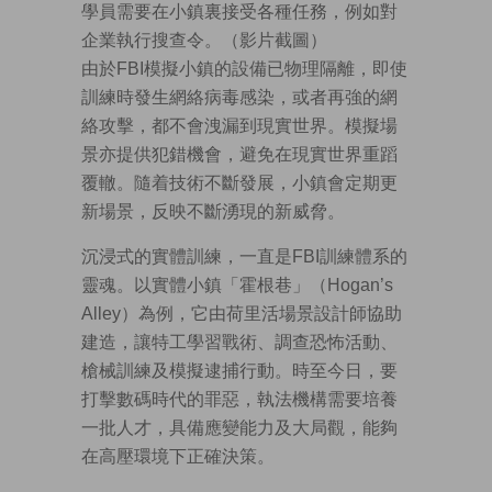
學員需要在小鎮裏接受各種任務，例如對
企業執行搜查令。（影片截圖）
由於FBI模擬小鎮的設備已物理隔離，即使
訓練時發生網絡病毒感染，或者再強的網
絡攻擊，都不會洩漏到現實世界。模擬場
景亦提供犯錯機會，避免在現實世界重蹈
覆轍。隨着技術不斷發展，小鎮會定期更
新場景，反映不斷湧現的新威脅。
沉浸式的實體訓練，一直是FBI訓練體系的
靈魂。以實體小鎮「霍根巷」（Hogan’s
Alley）為例，它由荷里活場景設計師協助
建造，讓特工學習戰術、調查恐怖活動、
槍械訓練及模擬逮捕行動。時至今日，要
打擊數碼時代的罪惡，執法機構需要培養
一批人才，具備應變能力及大局觀，能夠
在高壓環境下正確決策。