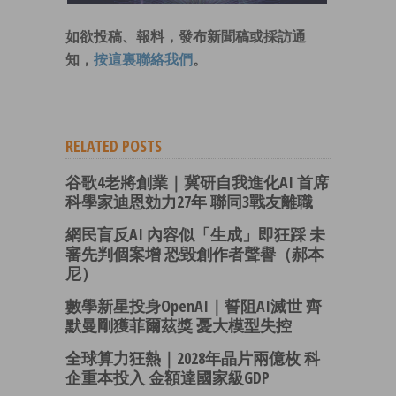
如欲投稿、報料，發布新聞稿或採訪通
知，
按這裏聯絡我們
。
RELATED POSTS
谷歌4老將創業｜冀研自我進化AI 首席
科學家迪恩効力27年 聯同3戰友離職
網民盲反AI 內容似「生成」即狂踩 未
審先判個案增 恐毀創作者聲譽（郝本
尼）
數學新星投身OpenAI｜誓阻AI滅世 齊
默曼剛獲菲爾茲獎 憂大模型失控
全球算力狂熱｜2028年晶片兩億枚 科
企重本投入 金額達國家級GDP