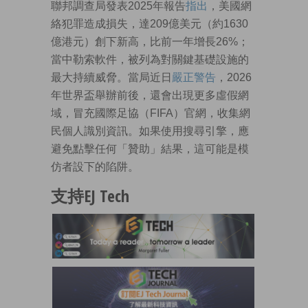
聯邦調查局發表2025年報告
指出
，美國網
絡犯罪造成損失，達209億美元（約1630
億港元）創下新高，比前一年增長26%；
當中勒索軟件，被列為對關鍵基礎設施的
最大持續威脅。當局近日
嚴正警告
，2026
年世界盃舉辦前後，還會出現更多虛假網
域，冒充國際足協（FIFA）官網，收集網
民個人識別資訊。如果使用搜尋引擎，應
避免點擊任何「贊助」結果，這可能是模
仿者設下的陷阱。
支持EJ Tech