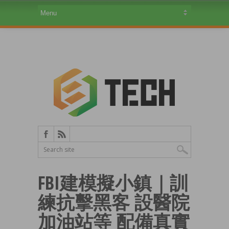
FBI建模擬小鎮｜訓
練抗擊黑客 設醫院
加油站等 配備真實