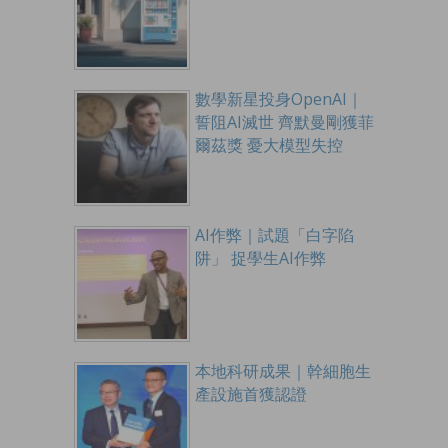
數學新星投身OpenAI｜
誓阻AI滅世 齊默曼剛獲菲
爾茲獎 憂大模型失控
AI作弊｜試題「白字陷
阱」 捉學生AI作弊
本地科研成果｜幹細胞生
產設施首獲認證