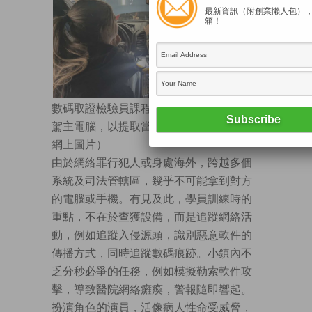
最新資訊（附創業懶人包）
箱！
數碼取證檢驗員課程的學生，必須拆下座
駕主電腦，以提取當中的潛在證據。（FBI
網上圖片）
由於網絡罪行犯人或身處海外，跨越多個
系統及司法管轄區，幾乎不可能拿到對方
的電腦或手機。有見及此，學員訓練時的
重點，不在於查獲設備，而是追蹤網絡活
動，例如追蹤入侵源頭，識別惡意軟件的
傳播方式，同時追蹤數碼痕跡。小鎮內不
乏分秒必爭的任務，例如模擬勒索軟件攻
擊，導致醫院網絡癱瘓，警報隨即響起。
扮演角色的演員，活像病人性命受威脅，