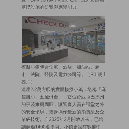
基礎設施的防禦與應變能力。
模擬小鎮包含住宅、酒店、加油站、超
市、法院、醫院及電力公司等。（FBI網上
圖片）
這座2.2萬方呎的實體模擬小鎮，堪稱「麻
雀雖小、五臟俱全」，它位於亞拉巴馬州
的亨茨維爾園區，讓調查人員在課堂之外
的安全環境，親身操作最新的消費級及企
業級技術。自2025年2月開放以來，已培
訓超過1400名學員。小鎮更設有數據中