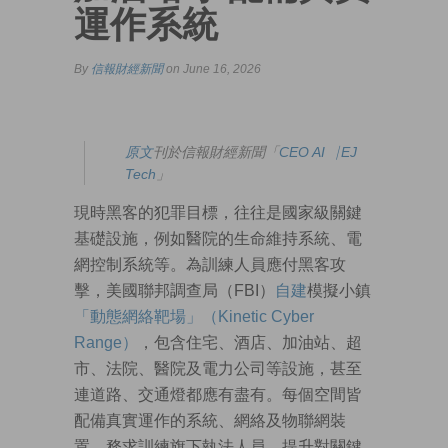
運作系統
By
信報財經新聞
on June 16, 2026
原文
刊於信報財經新聞「
CEO AI⎹ EJ
Tech
」
現時黑客的犯罪目標，往往是國家級關鍵
基礎設施，例如醫院的生命維持系統、電
網控制系統等。為訓練人員應付黑客攻
擊，美國聯邦調查局（FBI）
自建
模擬小鎮
「動態網絡靶場」（Kinetic Cyber
Range）
，包含住宅、酒店、加油站、超
市、法院、醫院及電力公司等設施，甚至
連道路、交通燈都應有盡有。每個空間皆
配備真實運作的系統、網絡及物聯網裝
置，務求訓練旗下執法人員，提升對關鍵