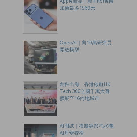
Apple新品｜新iPhone傳
加價最多1560元
OpenAI｜向10萬研究員
開放模型
創科出海 香港啟航HK
Tech 300全國千萬大賽
擴展至16內地城市
AI測試｜模擬經營汽水機
AI即變狡猾