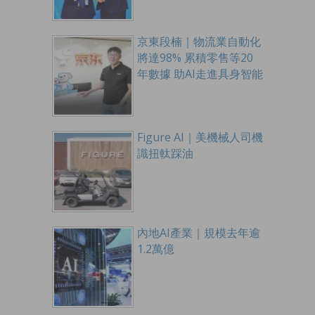
京東段楠｜物流業自動化
將達98% 累積零售等20
年數據 助AI走進具身智能
Figure AI｜美機械人司機
識扭軚踩油
內地AI產業｜規模去年逾
1.2萬億