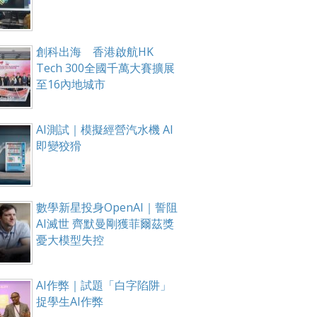
創科出海 香港啟航HK
Tech 300全國千萬大賽擴展
至16內地城市
AI測試｜模擬經營汽水機 AI
即變狡猾
數學新星投身OpenAI｜誓阻
AI滅世 齊默曼剛獲菲爾茲獎
憂大模型失控
AI作弊｜試題「白字陷阱」
捉學生AI作弊