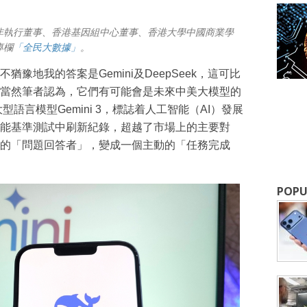
非執行董事、香港基因組中心董事、香港大學中國商業學
專欄
「全民大數據」
。
豫地我的答案是Gemini及DeepSeek，這可比
當然筆者認為，它們有可能會是未來中美大模型的
型語言模型Gemini 3，標誌着人工智能（AI）發展
能基準測試中刷新紀錄，超越了市場上的主要對
的「問題回答者」，變成一個主動的「任務完成
成為 EJ Tech 會員
POPU
最新資訊（附創業懶人包），直達郵