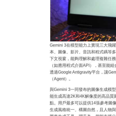
Gemini 3在模型能力上實現三
本、圖像、影片、音訊和程式碼等多種
下文視窗，能夠理解和處理複雜任務。
（如應用程式介面API），甚至能
透過Google Antigravity平
（Agent）。
與Gemini 3一同發布的圖像生成模型
能生成高達2K和4K解像度的高品
點。用戶最多可以提供14張參考圖
生成風格統一、構圖自然，且人物與