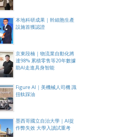
本地科研成果｜幹細胞生產
設施首獲認證
京東段楠｜物流業自動化將
達98% 累積零售等20年數據
助AI走進具身智能
Figure AI｜美機械人司機 識
扭軚踩油
墨西哥國立自治大學｜AI捉
作弊失效 大學入讀試重考