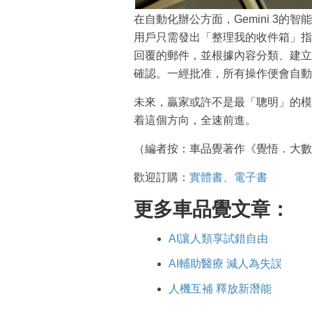
在自動化辦公方面，Gemini 3
用戶只需發出「整理我的收件箱」指令
回覆的郵件，並根據內容分類、建立
確認。一經批准，所有操作便會自動
未來，贏家或許不是最「聰明」的模型
着這個方向，全速前進。
（編者按：車品覺著作《覺悟．大數
歡迎訂購：
實體書、電子書
更多車品覺文章：
AI讓人類享試錯自由
AI輔助醫療 減人為失誤
人機互補 釋放新潛能