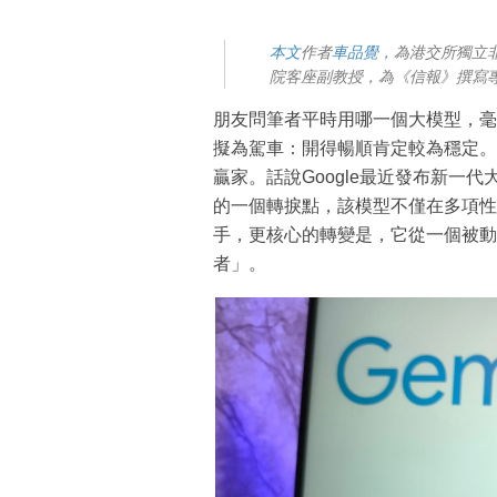
本文
作者
車品覺
，為港交所獨立
院客座副教授，為《信報》撰寫
朋友問筆者平時用哪一個大模型，毫不猶
擬為駕車：開得暢順肯定較為穩定。
贏家。話說Google最近發布新一代大
的一個轉捩點，該模型不僅在多項性
手，更核心的轉變是，它從一個被動
者」。