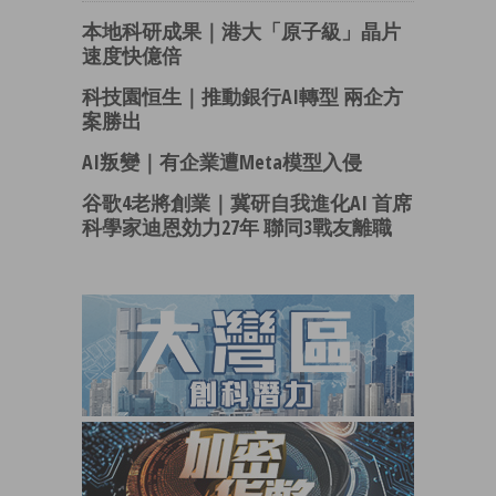
本地科研成果｜港大「原子級」晶片
速度快億倍
科技園恒生｜推動銀行AI轉型 兩企方
案勝出
AI叛變｜有企業遭Meta模型入侵
谷歌4老將創業｜冀研自我進化AI 首席
科學家迪恩効力27年 聯同3戰友離職