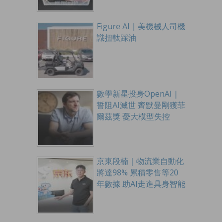
Figure AI｜美機械人司機
識扭軚踩油
數學新星投身OpenAI｜
誓阻AI滅世 齊默曼剛獲菲
爾茲獎 憂大模型失控
京東段楠｜物流業自動化
將達98% 累積零售等20
年數據 助AI走進具身智能