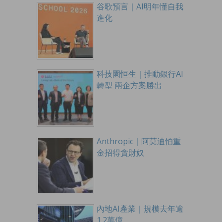
谷歌預言｜AI明年懂自我
進化
科技園恒生｜推動銀行AI
轉型 兩企方案勝出
Anthropic｜阿莫迪怕重
金招得貪財奴
內地AI產業｜規模去年逾
1.2萬億