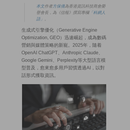
本文
作者
方保僑
為香港資訊科技商會榮
譽會長，為《信報》撰寫專欄
「科網人
語」
。
生成式引擎優化（Generative Engine
Optimization, GEO）迅速崛起，成為數碼
營銷與媒體策略的新寵。2025年，隨着
OpenAI ChatGPT、Anthropic Claude、
Google Gemini、Perplexity等大型語言模
型普及，愈來愈多用戶習慣透過AI，以對
話形式獲取資訊。