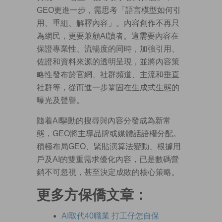
GEO更進一步，需思考「語言模型如何引
用、重組、解釋內容」。內容創作不再只
為網民，更要兼顧AI讀者。這需要內容在
保證專業性、流暢度的同時，加強引用、
佐證和資料來源的透明呈現，並將內容策
略性發布於官網、社群頻道、主流和垂直
社群等，從而進一步鞏固在生成式生態的
曝光及聲譽。
隨着AI驅動的搜尋與內容分發成為新常
態，GEO將主導品牌或媒體話語權分配。
積極布局GEO、緊貼演算法變動、根據用
戶及AI的雙重需求優化內容，已是數碼營
銷不可忽視，甚至決定成敗的核心策略。
更多方保僑文章：
AI取代40職業 打工仔怎自保