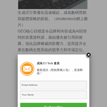
生成式引擎優化迅速崛起，成為數碼營銷
與媒體策略的新寵。（shutterstock網上圖
片）
GEO核心目標是令品牌和內容成為AI回答
時的首選資料源，藉由優先被引用與推
薦，強化品牌權威與影響力，從而提升企
業在數碼生態系統的競爭力和市場定位。
傳統搜尋引擎優化（Search Engine
成為 EJ Tech 會員
Optimization，SEO）強調關鍵字選用、反
最新資訊（附創業懶人包），直達郵
向連結建設及頁面技術優化等。然而，
箱！
GEO的重點轉向於「如何讓AI模型在回答
問題時引用你的內容」，使其在生成式搜
尋的生態中，成為被推薦、被引用，最終
轉化為更高的品牌能見度。
如何有效推動GEO？根據一項研究，優化