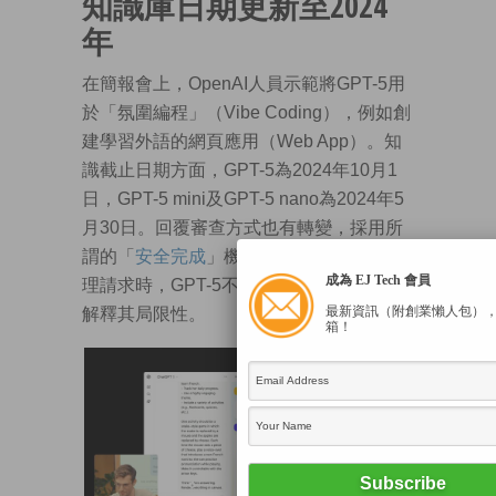
知識庫日期更新至2024
年
在簡報會上，OpenAI人員示範將GPT-5用
於「氛圍編程」（Vibe Coding），例如創
建學習外語的網頁應用（Web App）。知
識截止日期方面，GPT-5為2024年10月1
日，GPT-5 mini及GPT-5 nano為2024年5
月30日。回覆審查方式也有轉變，採用所
謂的「
安全完成
」機制，即當無法協助處
成為 EJ Tech 會員
理請求時，GPT-5不會直接拒絕，但它會
最新資訊（附創業懶人包）
解釋其局限性。
箱！