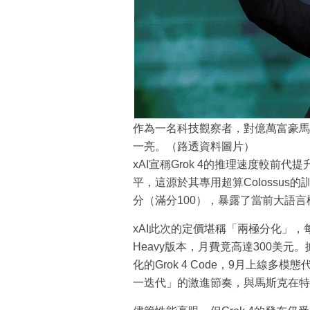
作為一名科技觀察者，對億萬富豪馬斯
一亮。（路透資料圖片）
xAI宣稱Grok 4的推理速度較
平，這源於其專用超算Colossus的
分（滿分100），暴露了當前大語
xAI此次的定價堪稱「兩極分化」，每
Heavy版本，月費竟高達300美元
化的Grok 4 Code，9月上線多
一迭代」的激進節奏，與馬斯克在特