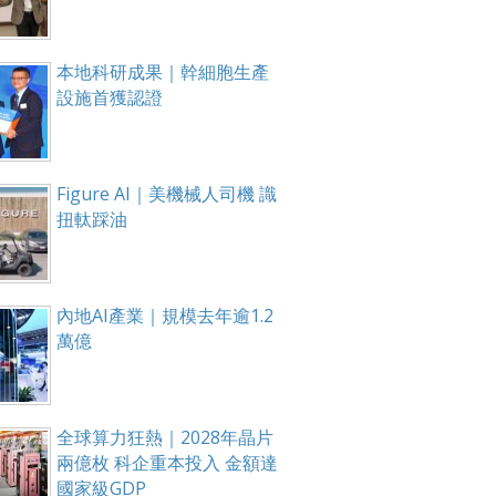
本地科研成果｜幹細胞生產
設施首獲認證
Figure AI｜美機械人司機 識
扭軚踩油
內地AI產業｜規模去年逾1.2
萬億
全球算力狂熱｜2028年晶片
兩億枚 科企重本投入 金額達
國家級GDP