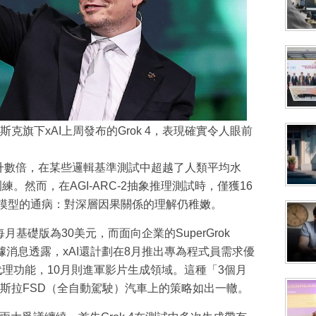
克旗下xAI上周發布的Grok 4，表現確實令人眼前
前代提升數倍，在某些邏輯基準測試中超越了人類平均水
訓練。然而，在AGI-ARC-2抽象推理測試時，僅獲16
言模型的通病：對深層因果關係的理解仍稚嫩。
月基礎版為30美元，而面向企業的SuperGrok
。據消息透露，xAI還計劃在8月推出專為程式員需求優
模態代理功能，10月則進軍影片生成領域。這種「3個月
斯拉FSD（全自動駕駛）汽車上的策略如出一轍。