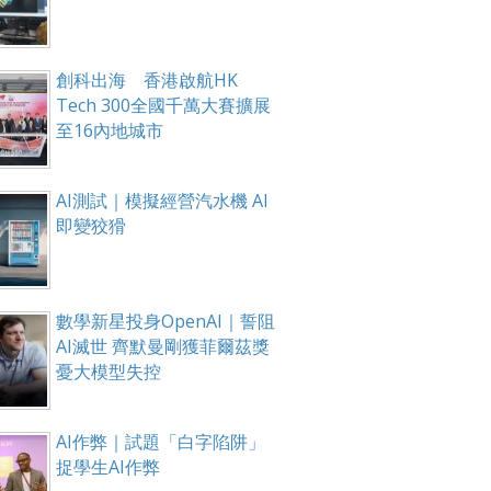
創科出海 香港啟航HK
Tech 300全國千萬大賽擴展
至16內地城市
AI測試｜模擬經營汽水機 AI
即變狡猾
數學新星投身OpenAI｜誓阻
AI滅世 齊默曼剛獲菲爾茲獎
憂大模型失控
AI作弊｜試題「白字陷阱」
捉學生AI作弊