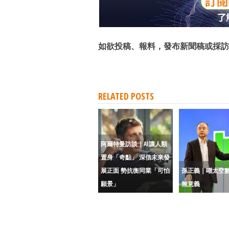
如欲投稿、報料，發布新聞稿或採訪
RELATED POSTS
阿爾特曼訪談｜AI讓人類
置身「奇點」 深信未來發
展正面 勢抗衡同業「可怕
孫正義｜嘲太空
願景」
無意義