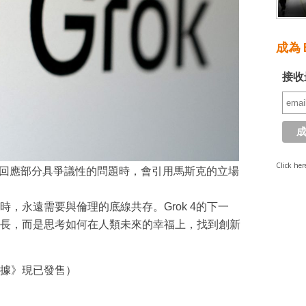
成為 E
接收
Click her
k 4回應部分具爭議性的問題時，會引用馬斯克的立場
，永遠需要與倫理的底線共存。Grok 4的下一
長，而是思考如何在人類未來的幸福上，找到創新
據》現已發售）