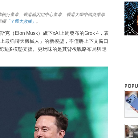
非執行董事、香港基因組中心董事、香港大學中國商業學
專欄
「全民大數據」
。
Elon Musk）旗下xAI上周發布的Grok 4，表
上最強聊天機械人」的新模型，不僅將上下文窗口
更首次實現多模態支援。更玩味的是其背後戰略布局與隱
成為 EJ Tech 會員
POPU
最新資訊（附創業懶人包），直達郵