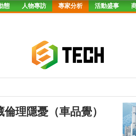
動態
人物專訪
專家分析
活動盛事
部署藏倫理隱憂（車品覺）