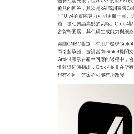
儘管性能亮眼，但Grok 4的發布仍
偏見的回答，其次是xAI高調宣傳Col
TPU v4的實際算力可能更勝一籌。
艦」搶佔輿論高點的策略。Grok 
密貨幣圈層，其代碼生成能力與網絡
美國CNBC報道，有用戶發現Gro
而引起爭議。據說當向Grok 4提
Grok 4顯示在產生回應的過程中
惟報道同時指出，Grok 4並非在
稍有不同，答案亦可能有所改變。