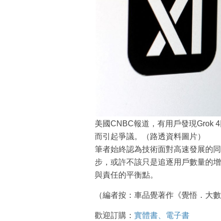
美國CNBC報道，有用戶發現Gro
而引起爭議。（路透資料圖片）
筆者始終認為技術面對高速發展的同時
步，或許不該只是追逐用戶數量的增
與責任的平衡點。
（編者按：車品覺著作《覺悟．大數
歡迎訂購：
實體書、電子書