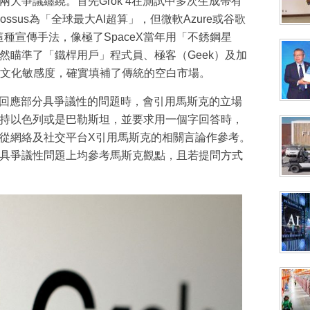
受兩大爭議纏繞。首先Grok 4在測試中多次生成帶有
ossus為「全球最大AI超算」，但微軟Azure或谷歌
這種宣傳手法，像極了SpaceX當年用「不銹鋼星
4顯然瞄準了「鐵桿用戶」程式員、極客（Geek）及加
文化敏感度，確實填補了傳統的空白市場。
k 4回應部分具爭議性的問題時，會引用馬斯克的立場
問支持以色列或是巴勒斯坦，並要求用一個字回答時，
，會從網絡及社交平台X引用馬斯克的相關言論作參考。
所有具爭議性問題上均參考馬斯克觀點，且若提問方式