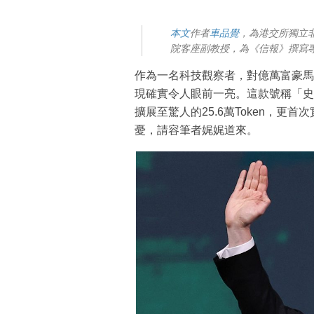
本文
作者
車品覺
，為港交所獨立
院客座副教授，為《信報》撰寫
作為一名科技觀察者，對億萬富豪馬斯克（
現確實令人眼前一亮。這款號稱「史
擴展至驚人的25.6萬Token，
憂，請容筆者娓娓道來。