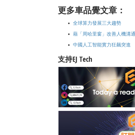
更多車品覺文章：
全球算力發展三大趨勢
藉「周哈里窗」改善人機溝
中國人工智能實力狂飆突進
支持EJ Tech