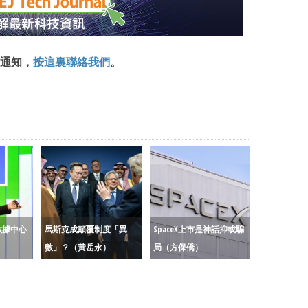
通知，
按這裏聯絡我們
。
數據中心
馬斯克成顛覆制度「異
SpaceX上市是神話抑或騙
數」？（黃岳永）
局（方保僑）