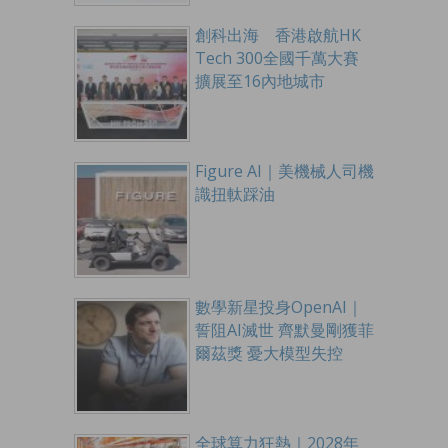
創科出海 香港啟航HK
Tech 300全國千萬大賽
擴展至16內地城市
Figure AI｜美機械人司機
識扭軚踩油
數學新星投身OpenAI｜
誓阻AI滅世 齊默曼剛獲菲
爾茲獎 憂大模型失控
全球算力狂熱｜2028年