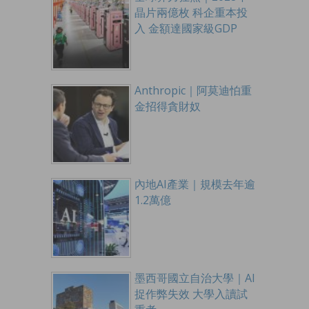
晶片兩億枚 科企重本投
入 金額達國家級GDP
Anthropic｜阿莫迪怕重
金招得貪財奴
內地AI產業｜規模去年逾
1.2萬億
墨西哥國立自治大學｜AI
捉作弊失效 大學入讀試