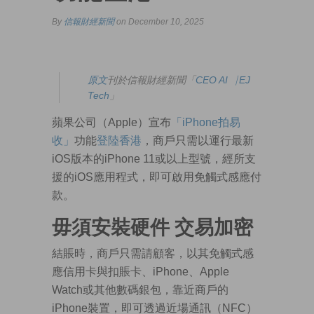
By
信報財經新聞
on December 10, 2025
原
文
刊於信報財經新聞「
CEO AI⎹ EJ
Tech
」
蘋果公司（Apple）宣布
「iPhone拍易
收」
功能
登陸香港
，商戶只需以運行最新
iOS版本的iPhone 11或以上型號，經所支
援的iOS應用程式，即可啟用免觸式感應付
款。
毋須安裝硬件 交易加密
結賬時，商戶只需請顧客，以其免觸式感
應信用卡與扣賬卡、iPhone、Apple
Watch或其他數碼銀包，靠近商戶的
iPhone裝置，即可透過近場通訊（NFC）