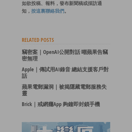
如欲投稿、報料，發布新聞稿或採訪通
知，
按這裏聯絡我們
。
RELATED POSTS
竊密案｜OpenAI公開對話 嘲蘋果告竊
密無理
Apple｜傳試用AI錄音 總結支援客戶對
話
蘋果電郵漏洞｜被揭隱藏電郵服務失
靈
Brick｜戒網癮App 夠鐘即封鎖手機