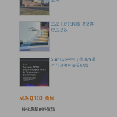
重考
三星｜新記憶體 增儲存
密度提效
Sumsub報告｜僅36%港
企可追溯AI決策紀錄
成為 EJ TECH 會員
接收最新創科資訊