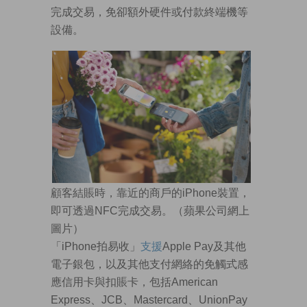
完成交易，免卻額外硬件或付款終端機等
設備。
顧客結賬時，靠近的商戶的iPhone裝置，
即可透過NFC完成交易。（蘋果公司網上
圖片）
「iPhone拍易收」
支援
Apple Pay及其他
電子銀包，以及其他支付網絡的免觸式感
應信用卡與扣賬卡，包括American
Express、JCB、Mastercard、UnionPay