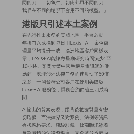
同的刀……切魚生、切肉都用不同的刀，
我們在不同的場景下會用不同的模型。」
港版只引述本土案例
在先行推出服務的美國地區，平台啟動一
年後有八成律師每日用Lexis+ AI，案例處
理量平均提升一成。澳洲地區客戶同樣表
示，Lexis+ AI能讓每星期研究時間減少5至
10小時。某間大型中國手機及電訊網絡供
應商，處理涉外法律任務的速度快了50倍
之多；一間台灣公司客戶在使用美國版
Lexis+ AI服務後，撰寫合約節省三四成時
間。
AI輸出的質素表現，跟背後數據質量有密
切聯繫，而法律界又對案例、法例等資訊
有極嚴格要求。薛駿騏稱，律商聯訊憑着
長期累積的法律資料庫，完全基於香港內