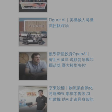
Figure AI｜美機械人司機
識扭軚踩油
數學新星投身OpenAI｜
誓阻AI滅世 齊默曼剛獲菲
爾茲獎 憂大模型失控
京東段楠｜物流業自動化
將達98% 累積零售等20
年數據 助AI走進具身智能