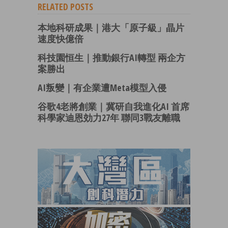
RELATED POSTS
本地科研成果｜港大「原子級」晶片
速度快億倍
科技園恒生｜推動銀行AI轉型 兩企方
案勝出
AI叛變｜有企業遭Meta模型入侵
谷歌4老將創業｜冀研自我進化AI 首席
科學家迪恩効力27年 聯同3戰友離職