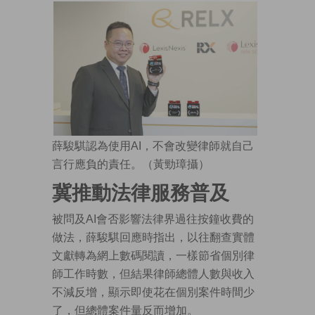
薛駿騏認為使用AI，不會改變律師就自己
言行應負的責任。（黃勁璋攝）
冀推動法律服務普及
被問及AI會否影響法律界過往按鐘收費的
做法，薛駿騏回應時指出，以往翻查實體
文獻轉為網上數碼閱讀，一樣節省個別律
師工作時數，但結果律師總體人數與收入
不減反增，顯示即使花在個別案件時間少
了，但總體案件量反而增加。