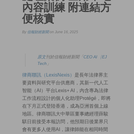
內容訓練 附連結方
便核實
By
信報財經新聞
on June 16, 2025
原文
刊於信報財經新聞「
CEO AI⎹ EJ
Tech
」
律商聯訊（LexisNexis）
是長年法律界主
要資料與研究平台供應商，其新一代人工
智能（AI）平台Lexis+ AI，內含專為法律
工作流程設計的個人化助理Protégé，即將
在下月正式登陸香港，成為亞洲首個上線
地區。律商聯訊大中華區董事總經理薛駿
騏日前接受本報訪問，他預期日後業界只
會有更多人使用AI，讓律師能在相同時間