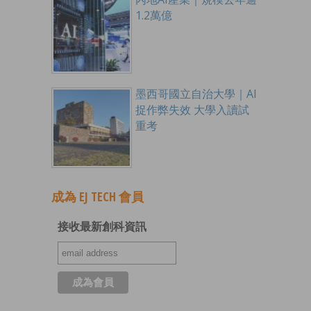
1.2萬億
墨西哥國立自治大學｜AI
捉作弊失效 大學入讀試
重考
成為 EJ TECH 會員
接收最新創科資訊