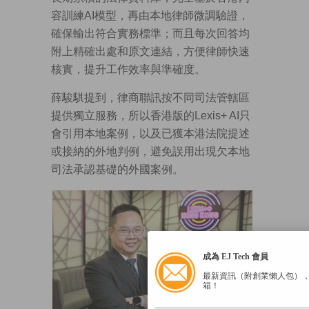
容訓練AI模型，再由本地律師微調驗證，
確保輸出符合實務標準；而且每次回答均
附上精確出處和原文連結，方便律師快速
核實，提升工作效率與準確度。
薛駿騏提到，律商聯訊按不同司法管轄區
提供獨立服務，所以香港版的Lexis+ AI只
會引用本地案例，以及已獲本港法院提述
或接納的外地判例，避免誤用出現欠本地
司法承認基礎的外國案例。
成為 EJ Tech 會員
最新資訊（附創業懶人包）
箱！