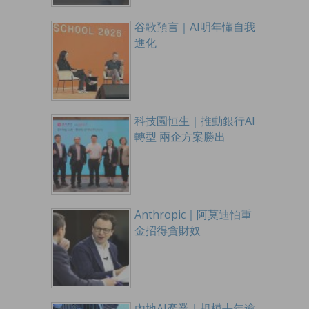
谷歌預言｜AI明年懂自我
進化
科技園恒生｜推動銀行AI
轉型 兩企方案勝出
Anthropic｜阿莫迪怕重
金招得貪財奴
內地AI產業｜規模去年逾