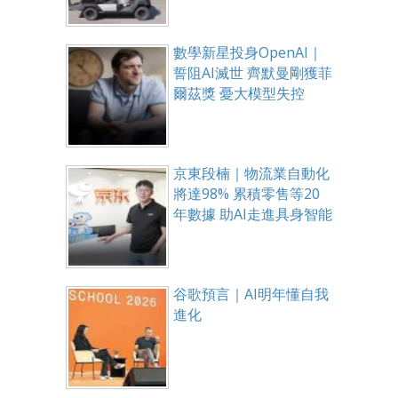
數學新星投身OpenAI｜
誓阻AI滅世 齊默曼剛獲菲
爾茲獎 憂大模型失控
京東段楠｜物流業自動化
將達98% 累積零售等20
年數據 助AI走進具身智能
谷歌預言｜AI明年懂自我
進化