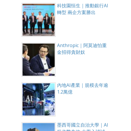
科技園恒生｜推動銀行AI
轉型 兩企方案勝出
Anthropic｜阿莫迪怕重
金招得貪財奴
內地AI產業｜規模去年逾
1.2萬億
墨西哥國立自治大學｜AI