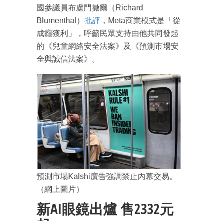
國參議員布盧門撒爾（Richard
Blumenthal）
批評
，Meta商業模式是「從
成癮獲利」，呼籲民眾支持由他共同發起
的《兒童網絡安全法案》及《預測市場安
全與誠信法案》。
預測市場Kalshi廣告強調禁止內幕交易。
（網上圖片）
新AI眼鏡出爐 售2332元