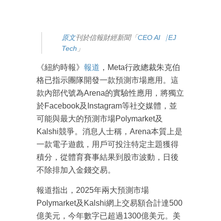
原文
刊於信報財經新聞「
CEO AI⎹ EJ
Tech
」
《紐約時報》
報道
，Meta行政總裁朱克伯
格已指示團隊開發一款預測市場應用。這
款內部代號為Arena的實驗性應用，將獨立
於Facebook及Instagram等社交媒體，並
可能與最大的預測市場Polymarket及
Kalshi競爭。消息人士稱，Arena本質上是
一款電子遊戲，用戶可投注特定主題獲得
積分，從體育賽事結果到股市波動，日後
不除排加入金錢交易。
報道指出，2025年兩大預測市場
Polymarket及Kalshi網上交易額合計達500
億美元，今年數字已超過1300億美元。美