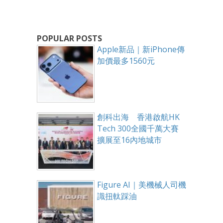
POPULAR POSTS
Apple新品｜新iPhone傳
加價最多1560元
創科出海 香港啟航HK
Tech 300全國千萬大賽
擴展至16內地城市
Figure AI｜美機械人司機
識扭軚踩油